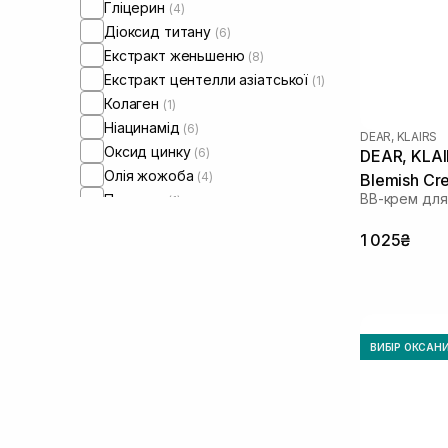
Гліцерин
(4)
Діоксид титану
(6)
Екстракт женьшеню
(8)
Екстракт центелли азіатської
(1)
Колаген
(1)
Ніацинамід
(6)
DEAR, KLAIRS
Оксид цинку
(6)
DEAR, KLAIR
Олія жожоба
(4)
Blemish Cr
ВВ-крем для
Пептиди
(1)
Полінуклеотиди
(1)
1 025₴
ВИБІР ОКСАН