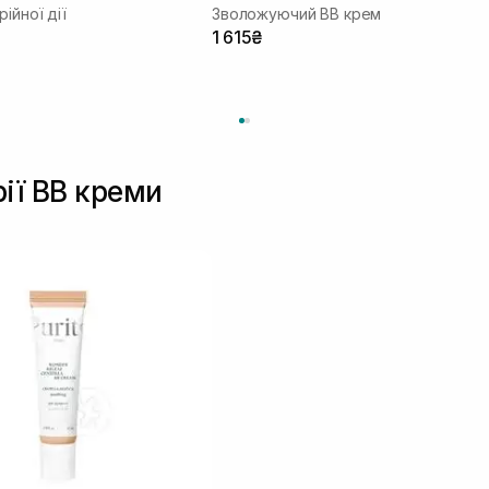
ійної дії
Зволожуючий ВВ крем
1 615₴
рії BB креми