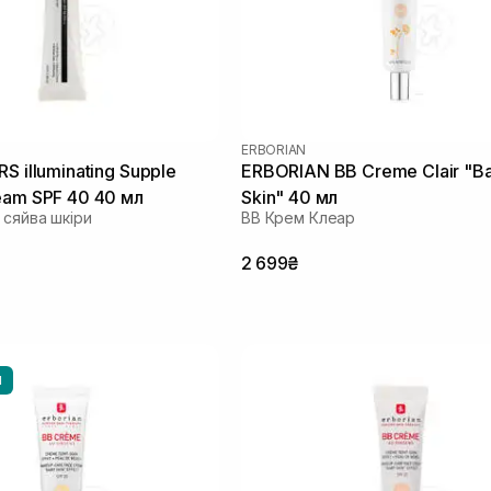
ERBORIAN
S illuminating Supple
ERBORIAN BB Creme Clair "B
eam SPF 40 40 мл
Skin" 40 мл
 сяйва шкіри
ВВ Крем Клеар
2 699₴
И