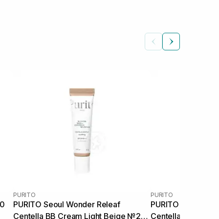
PURITO
PURITO
50
PURITO Seoul Wonder Releaf
PURITO Seoul Won
Centella BB Cream Light Beige №21
Centella BB Cream