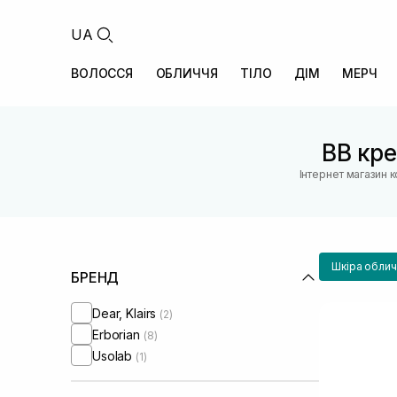
UA
ВОЛОССЯ
ОБЛИЧЧЯ
ТІЛО
ДІМ
МЕРЧ
BB кр
Інтернет магазин 
Шкіра облич
БРЕНД
Dear, Klairs
(2)
Erborian
(8)
Usolab
(1)