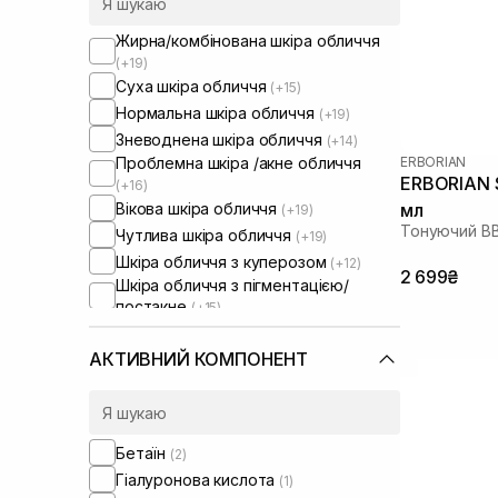
Жирна/комбінована шкіра обличчя
(+19)
Суха шкіра обличчя
(+15)
Нормальна шкіра обличчя
(+19)
Зневоднена шкіра обличчя
(+14)
ERBORIAN
Проблемна шкіра /акне обличчя
ERBORIAN 
(+16)
Вікова шкіра обличчя
мл
(+19)
Тонуючий BB
Чутлива шкіра обличчя
(+19)
Шкіра обличчя з куперозом
(+12)
2 699₴
Шкіра обличчя з пігментацією/
постакне
(+15)
Шкіра обличчя з розширеними
порами
АКТИВНИЙ КОМПОНЕНТ
Шкіра обличчя з порушеним
барʼєром
(+10)
Шкіра обличчя з порушеним
мікробіомом
(+10)
Бетаїн
(2)
Гіалуронова кислота
(1)