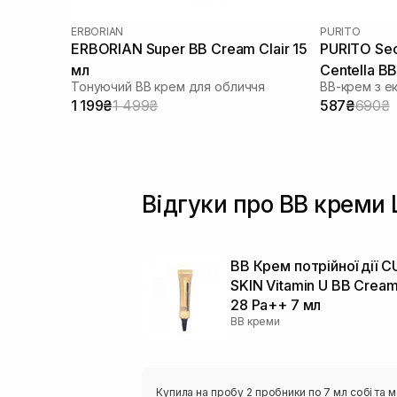
ERBORIAN
PURITO
ERBORIAN Super ВВ Cream Clair 15
PURITO Seo
мл
Centella B
Тонуючий BB крем для обличчя
ВВ-крем з е
30 мл
1 199₴
1 499₴
587₴
690₴
Відгуки про BB креми
BB Крем потрійної дії C
SKIN Vitamin U BB Cream
28 Pa++ 7 мл
BB креми
Купила на пробу 2 пробники по 7 мл собі та м