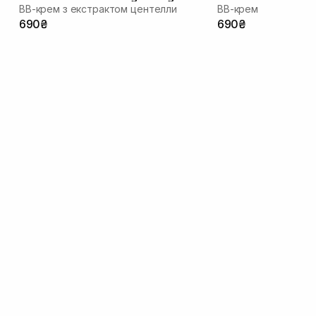
ВВ-крем з екстрактом центелли
ВВ-крем з екстракт
30 мл
№23 30 мл
690₴
690₴