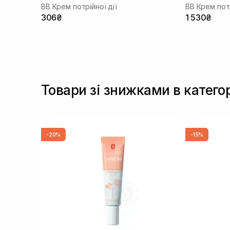
BB Крем потрійної дії
BB Крем потр
306₴
1 530₴
Товари зі знижками в катего
-20%
-15%