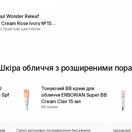
ul Wonder Releaf
B Cream Rose Ivory №15
кстрактом центелли
 Шкіра обличчя з розширеними пор
U
Тонуючий BB крем для
 Spf
обличчя ERBORIAN Super ВВ
Cream Clair 15 мл
BB креми
амі
Гарно затоновує почервоніння без ефекту
Ідеальний