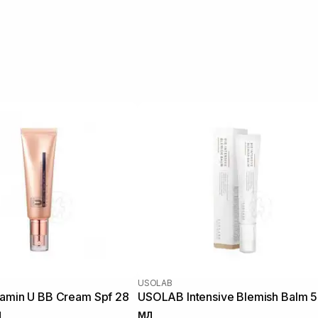
USOLAB
tamin U BB Cream Spf 28
USOLAB Intensive Blemish Balm 
л
мл