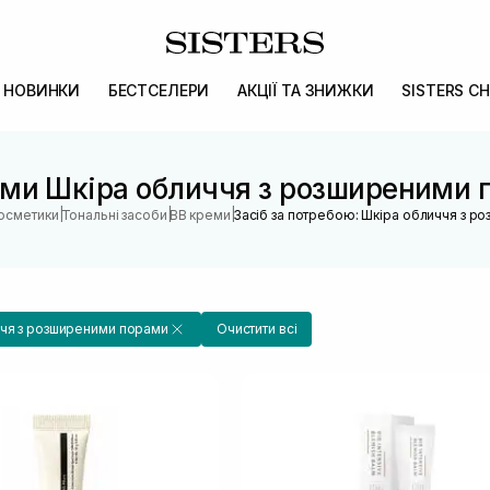
НОВИНКИ
БЕСТСЕЛЕРИ
АКЦІЇ ТА ЗНИЖКИ
SISTERS CH
еми Шкіра обличчя з розширеними 
|
|
|
косметики
Тональні засоби
BB креми
Засіб за потребою: Шкіра обличчя з р
чя з розширеними порами
Очистити всі