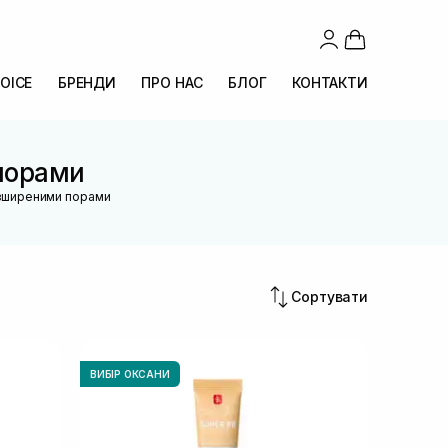
OICE
БРЕНДИ
ПРО НАС
БЛОГ
КОНТАКТИ
порами
озширеними порами
Сортувати
ВИБІР ОКСАНИ