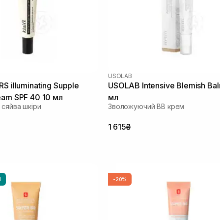
USOLAB
S illuminating Supple
USOLAB Intensive Blemish Ba
eam SPF 40 10 мл
мл
 сяйва шкіри
Зволожуючий ВВ крем
1 615₴
И
-20%