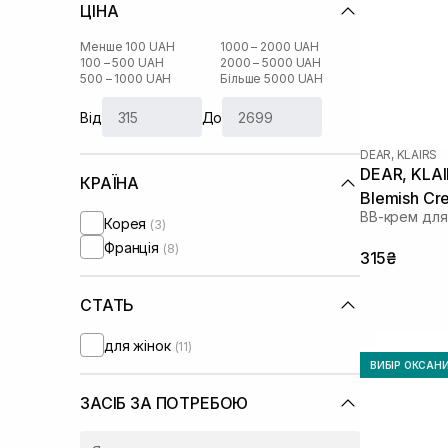
ЦІНА
Менше 100 UAH
1000 – 2000 UAH
100 – 500 UAH
2000 – 5000 UAH
500 – 1000 UAH
Більше 5000 UAH
Від
До
DEAR, KLAIRS
DEAR, KLAIR
КРАЇНА
Blemish Cr
ВВ-крем для
Корея
(3)
Франція
(8)
315₴
СТАТЬ
для жінок
(11)
ВИБІР ОКСАН
ЗАСІБ ЗА ПОТРЕБОЮ