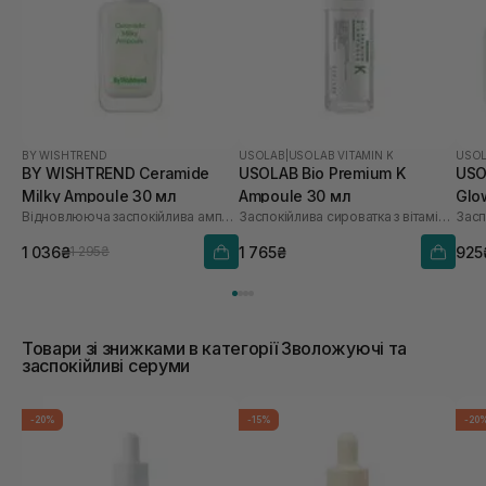
BY WISHTREND
USOLAB
|
USOLAB VITAMIN K
USO
BY WISHTREND Ceramide
USOLAB Bio Premium K
USO
Milky Ampoule 30 мл
Ampoule 30 мл
Glo
Відновлююча заспокійлива ампула для обличчя
Заспокійлива сироватка з вітаміном K
1 036₴
1 765₴
925
1 295₴
Товари зі знижками в категорії Зволожуючі та
заспокійливі серуми
-20%
-15%
-20