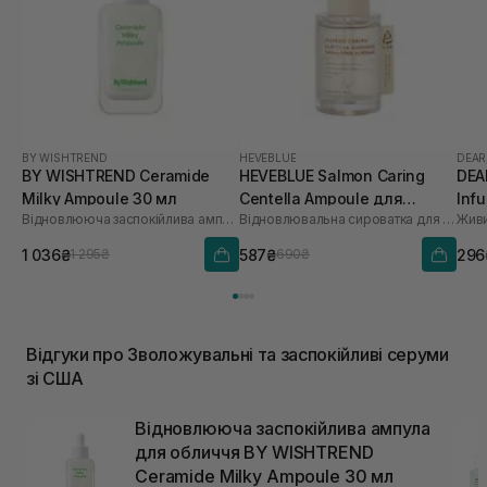
BY WISHTREND
HEVEBLUE
DEAR
BY WISHTREND Ceramide
HEVEBLUE Salmon Caring
DEA
Milky Ampoule 30 мл
Centella Ampoule для
Inf
Відновлююча заспокійлива ампула для обличчя
Відновлювальна сироватка для обличчя
Живи
зволоження та зміцнення
бар'єру 30 мл
1 036₴
587₴
296
1 295₴
690₴
Відгуки про Зволожувальні та заспокійливі серуми
зі США
Відновлююча заспокійлива ампула
для обличчя BY WISHTREND
Ceramide Milky Ampoule 30 мл