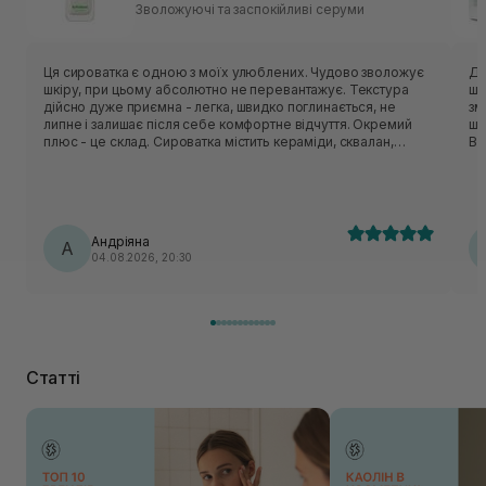
Зволожуючі та заспокійливі серуми
Ця сироватка є одною з моїх улюблених. Чудово зволожує
Ду
шкіру, при цьому абсолютно не перевантажує. Текстура
шк
дійсно дуже приємна - легка, швидко поглинається, не
зм
липне і залишає після себе комфортне відчуття. Окремий
шв
плюс - це склад. Сироватка містить кераміди, сквалан,
Ви
пантенол, центелу, пептиди. Вони класно відновлюють
ви
захисний бар’єр шкіри, заспокоюють шкіру і утримують
кл
вологу. Шкода, що цю версію знімають з виробництва, але
пр
вже чекаю на оновлену формулу, по опису вона теж мала
ві
би підійти моїй шкірі🥹
ва
Андріяна
А
04.08.2026, 20:30
Статті