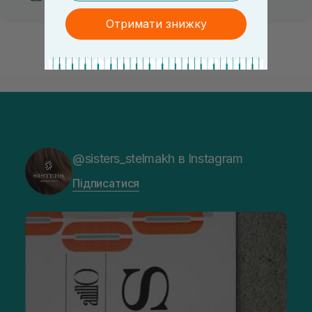
Отримати знижку
@sisters_stelmakh в Instagram
Підписатися