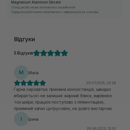
Magnesium Aluminum Silicate
Склад засобу може змінюватись виробником.
Перед використанням ознайомтесь з інформацією на упаковці.
Відгуки
5 Відгуків
M
Maria
29.07.2025, 23:38
Гарна сироватка: приємна консистенція, швидко
вбирається і не залишає жирний блиск, вирівнює
тон шкіри, працює поступово з пігментацією,
приємний запах цитрусових, на довго вистарчає
І
Ірина
26.06.2023, 13:52