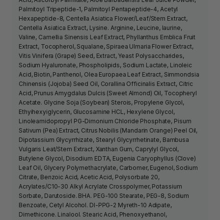
Palmitoyl Tripeptide-1, Palmitoyl Pentapeptide-4, Acetyl
Hexapeptide-8, Centella Asiatica Flower/Leaf/Stem Extract,
Centella Asiatica Extract, Lysine. Arginine, Leucine, laurine,
Valine, Camellia Sinensis Leaf Extract, Phyllanthus Emblica Fruit
Extract, Tocopherol, Squalane, Spiraea Ulmaria Flower Extract,
Vitis Vinifera (Grape) Seed, Extract, Yeast Polysaccharides,
Sodium Hyaluronate, Phospholipids, Sodium Lactate, Linoleic
Acid, Biotin, Panthenol, Olea Europaea Leaf Extract, Simmondsia
Chinensis (Jojoba) Seed Oil, Corallina Officinalis Extract, Citric
Acid, Prunus Amygdalus Dulcis (Sweet Almond) Oil, Tocopheryl
Acetate. Glycine Soja (Soybean) Sterois, Propylene Glycol,
Ethyihexyiglycerin, Glucosamine HCL, Hexylene Glycol,
Linoleamidopropyl PG-Dimonium Chloride Phosphate, Pisum
Sativum (Pea) Extract, Citrus Nobilis (Mandarin Orange) Peel Oil,
Dipotassium Glycyrrhizate, Stearyl Glycyrrhetinate, Bambusa
Vulgaris Leat/Stem Extract, Xanthan Gum, Caprylyl Glycol,
Butylene Glycol, Disodium EDTA, Eugenia Caryophyllus (Clove)
Leaf Oil, Glycery Polymethacrylate, Carbomer, Eugenol, Sodium
Citrate, Benzoic Acid, Acetic Acid, Polysorbate 20,
Acrylates/C10-30 Alkyl Acrylate Crosspolymer, Potassium
Sorbate, Darutoside. BHA. PEG-100 Stearate, PEG-8, Sodium
Benzoate, Cetyl Alcohol. DI-PPG-2 Myreth-10 Adipate,
Dimethicone. Linalool. Stearic Acid, Phenoxyethanol,