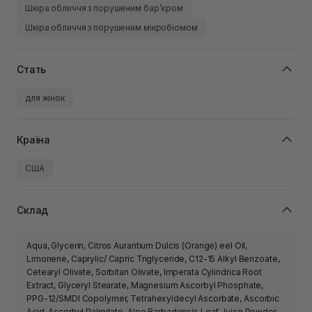
Шкіра обличчя з порушеним барʼєром
Шкіра обличчя з порушеним мікробіомом
Стать
для жінок
Країна
США
Склад
Aqua, Glycerin, Citros Aurantium Dulcis (Orange) eel Oil,
Limonene, Caprylic/ Capric Triglyceride, C12-15 Alkyl Benzoate,
Cetearyl Olivate, Sorbitan Olivate, Imperata Cylindrica Root
Extract, Glyceryl Stearate, Magnesium Ascorbyl Phosphate,
PPG-12/SMDI Copolymer, Tetrahexyldecyl Ascorbate, Ascorbic
Acid, Ascorbyl Palmitate, Aloe Barbadensis Leaf Juice Powder,