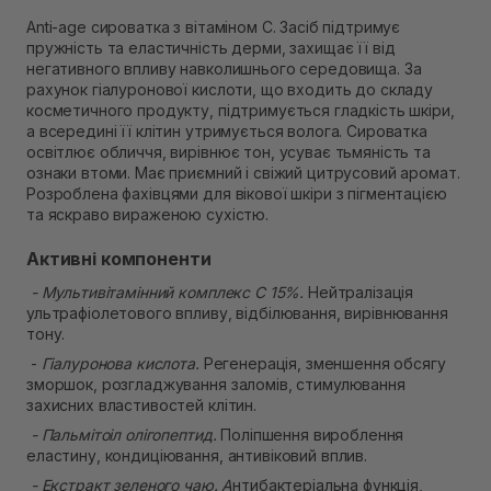
Самовивіз м. Рівне, вул. 16-го Липня, 15
Anti-age сироватка з вітаміном C. Засіб підтримує
Немає в наявності!
пружність та еластичність дерми, захищає її від
Самовивіз м. Рівне, вул. Кулика і Гудачека 23 (ТЦ
негативного впливу навколишнього середовища. За
Екватор)
рахунок гіалуронової кислоти, що входить до складу
Немає в наявності!
косметичного продукту, підтримується гладкість шкіри,
а всередині її клітин утримується волога. Сироватка
освітлює обличчя, вирівнює тон, усуває тьмяність та
ознаки втоми. Має приємний і свіжий цитрусовий аромат.
Розроблена фахівцями для вікової шкіри з пігментацією
та яскраво вираженою сухістю.
Активні компоненти
- Мультивітамінний комплекс С 15%.
Нейтралізація
ультрафіолетового впливу, відбілювання, вирівнювання
тону.
-
Гіалуронова кислота.
Регенерація, зменшення обсягу
зморшок, розгладжування заломів, стимулювання
захисних властивостей клітин.
- Пальмітоіл олігопептид.
Поліпшення вироблення
еластину, кондиціювання, антивіковий вплив.
- Екстракт зеленого чаю. А
нтибактеріальна функція,