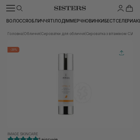
ВОЛОССЯ
ОБЛИЧЧЯ
ТІЛО
ДІМ
МЕРЧ
НОВИНКИ
БЕСТСЕЛЕРИ
АК
Головна
Обличчя
Сироватки для обличчя
Сироватка з вітаміном С
Анти
|
|
|
|
-20%
IMAGE SKINCARE
1 відгуків