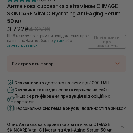
Антивікова сироватка з вітаміном С IMAGE
SKINCARE Vital C Hydrating Anti-Aging Serum
50 мл
3 722₴
4 653₴
Щоб мати змогу отримати повідомлення про
Повідомити
наявність, Вам необхідно
увійти
або
про
зареєструватися
.
наявність
Як отримати товар
Доставка Новою Поштою
Немає в наявності!
Безкоштовна
доставка на суму від 3000 UAH
Самовивіз м. Луцьк, вул. Винниченка 4
Безпечна
та швидка оплата карткою на сайті
Немає в наявності!
Лише
сертифікована продукція
від офіційних
Самовивіз м. Львів, вул. Академіка Підстригача, 1В
партнерів
(Duck’s Lake)
Персональна
система бонусів
, лояльності та знижок
Немає в наявності!
Самовивіз м. Львів, вул. Івана Франка 36
Немає в наявності!
Опис Антивікова сироватка з вітаміном С IMAGE
Самовивіз м. Львів, вул. Степана Бандери 45
SKINCARE Vital C Hydrating Anti-Aging Serum 50 мл
Немає в наявності!