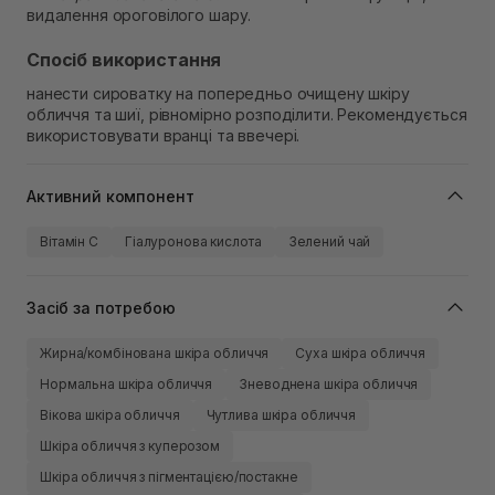
видалення ороговілого шару.
Спосіб використання
нанести сироватку на попередньо очищену шкіру
обличчя та шиї, рівномірно розподілити. Рекомендується
використовувати вранці та ввечері.
Активний компонент
Вітамін C
Гіалуронова кислота
Зелений чай
Засіб за потребою
Жирна/комбінована шкіра обличчя
Суха шкіра обличчя
Нормальна шкіра обличчя
Зневоднена шкіра обличчя
Вікова шкіра обличчя
Чутлива шкіра обличчя
Шкіра обличчя з куперозом
Шкіра обличчя з пігментацією/постакне