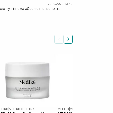
20.10.2022, 13:43
ле тут іі нема абсолютно. воно як
EDIK8
|
MEDIK8 C-TETRA
MEDIK8
|
MEDIK8 C-TETRA