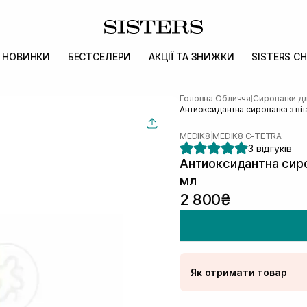
НОВИНКИ
БЕСТСЕЛЕРИ
АКЦІЇ ТА ЗНИЖКИ
SISTERS CH
Головна
Обличчя
Сироватки д
|
|
Антиоксидантна сироватка з ві
MEDIK8
|
MEDIK8 C-TETRA
3 відгуків
Антиоксидантна сиро
мл
2 800₴
Як отримати товар
Доставка Новою По