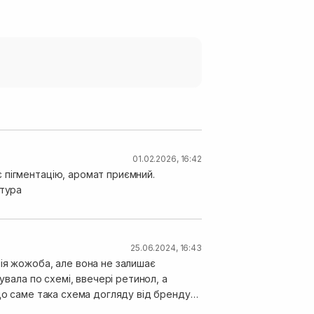
01.02.2026, 16:42
 пігментацію, аромат приємний.
стура
25.06.2024, 16:43
ія жожоба, але вона не залишає
увала по схемі, ввечері ретинол, а
що саме така схема догляду від бренду
и менш помітні прояви розацеа, як