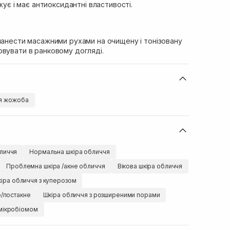
ує і має антиоксидантні властивості.
нанести масажними рухами на очищену і тонізовану
овувати в ранковому догляді.
я жожоба
личчя
Нормальна шкіра обличчя
Проблемна шкіра /акне обличчя
Вікова шкіра обличчя
іра обличчя з куперозом
ю/постакне
Шкіра обличчя з розширеними порами
мікробіомом