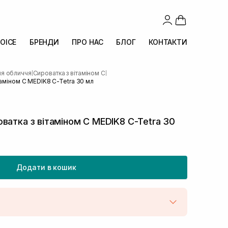
OICE
БРЕНДИ
ПРО НАС
БЛОГ
КОНТАКТИ
ля обличчя
Сироватка з вітаміном С
|
|
таміном С MEDIK8 C-Tetra 30 мл
ватка з вітаміном С MEDIK8 C-Tetra 30
Додати в кошик
штою
В наявності