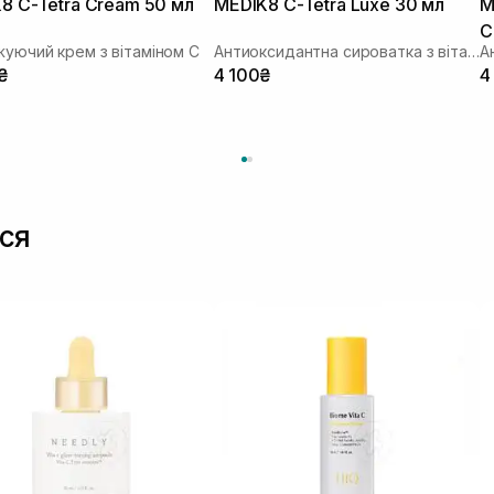
8 C-Tetra Cream 50 мл
MEDIK8 C-Tetra Luxe 30 мл
M
C
уючий крем з вітаміном C
Антиоксидантна сироватка з вітаміном С
₴
4 100₴
4
ся