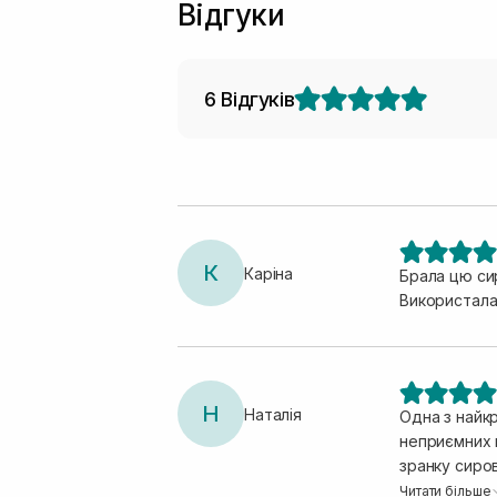
Відгуки
6 Відгуків
К
Каріна
Брала цю си
Використала
Н
Наталія
Одна з найк
неприємних п
зранку сиро
медік8, те щ
Читати більше