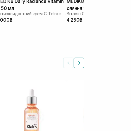
EDIK8 Daily Radiance Vitamin
MEDIK8 C-Tetra Advanced д
 50 мл
сяяння та захисту від старі
Антиоксидантний крем C-Tetra з SPF 30
30 мл
 000₴
4 250₴