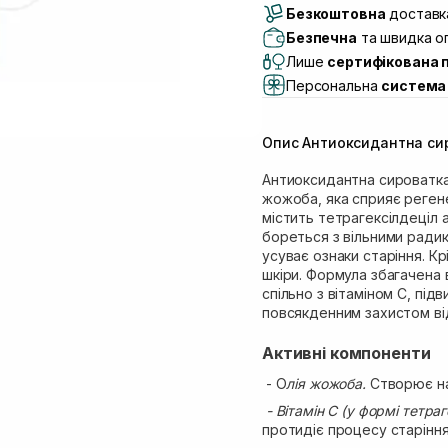
Безкоштовна
Самовивіз м. Луцьк, 
доставка
Самовивіз м. Львів, в
Безпечна
та швидка оп
Lake)
Лише
сертифікована 
Самовивіз м. Львів, в
Персональна
система 
Самовивіз м. Львів, 
Самовивіз м. Рівне, ву
Опис Антиоксидантна сир
Самовивіз м. Рівне, в
Антиоксидантна сироватка
жожоба, яка сприяє регене
містить тетрагексілдеціл 
бореться з вільними радик
усуває ознаки старіння. К
шкіри. Формула збагачена 
спільно з вітаміном С, пі
повсякденним захистом від
Активні компоненти
- О
лія жожоба.
Створює на 
- Вітамін С (у формі тетраг
протидіє процесу старіння