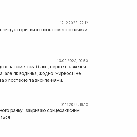
12.12.2023, 22:12
 очищує пори, висвітлює пігментні плямки
19.02.2023, 20:53
тці вона саме така)) але, перше воаження
а, але як водичка, жодної жирності не
та з постакне та висипаннями.
01.11.2022, 16:13
ного ранку і закриваю сонцезахисним
ється