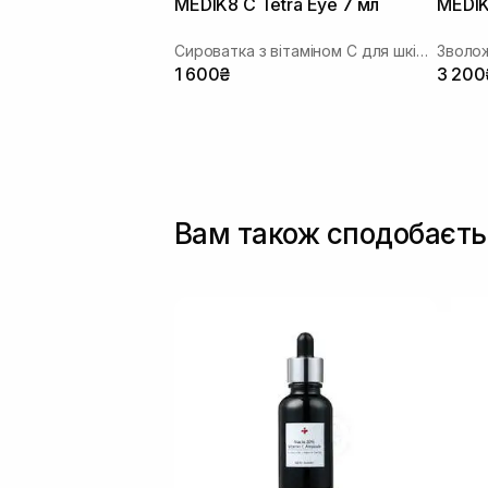
MEDIK8 C Tetra Eye 7 мл
MEDIK
Сироватка з вітаміном С для шкіри навколо очей
Зволож
1 600₴
3 200
Вам також сподобаєть