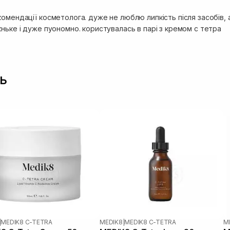
омендації косметолога. дуже не люблю липкість після засобів, а
ньке і дуже пуономно. користувалась в парі з кремом с тетра
ь
|
MEDIK8 C-TETRA
MEDIK8
|
MEDIK8 C-TETRA
M