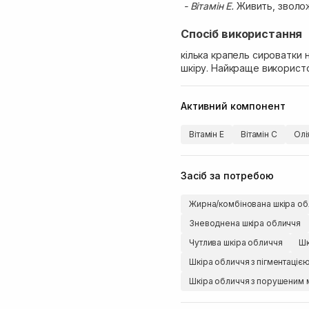
- Вітамін E.
Живить, зволож
Спосіб використання
кілька крапель сироватки 
шкіру. Найкраще використ
Активний компонент
Вітамін Е
Вітамін C
Олі
Засіб за потребою
Жирна/комбінована шкіра об
Зневоднена шкіра обличчя
Чутлива шкіра обличчя
Шк
Шкіра обличчя з пігментаціє
Шкіра обличчя з порушеним 