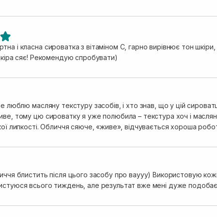
т в ранкову рутину саме те.
на і класна сироватка з вітаміном С, гарно вирівнює тон шкіри,
 шкіра сяє! Рекомендую спробувати)
не люблю масляну текстуру засобів, і хто знав, що у цій сирова
иве, тому цю сироватку я уже полюбила – текстура хоч і маслян
кої липкості. Обличчя сяюче, «живе», відчувається хороша робо
личчя блистить після цього засобу про ваууу) Використовую кож
истуюся всього тиждень, але результат вже мені дуже подоба