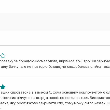
роватку за порадою косметолога, вирівнює тон, трошки забирає
 цілу банку, але не повторю більше, не сподобалась олійна тек
ращих сироваток з вітаміном С, хоча основним компонентом є ол
лівочних відчутів на шкірі, а повністю поглинається. Використов
ватка, яку обов'язково закривати спф, тому можу сміло казати, 
о треба для моєї шкіри. Шкіра пружніша, сяюча, наповнена, стал