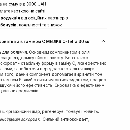
вул. Винниченка 4
 на суму від 3000 UAH
В наявності
ул. Академіка Підстригача, 1В (Duck’s
лата карткою на сайті
В наявності
продукція
від офіційних партнерів
ул. Івана Франка 36
В наявності
бонусів
, лояльності та знижок
вул. Степана Бандери 45
В наявності
л. 16-го Липня, 15
В наявності
оватка з вітаміном С MEDIK8 C-Tetra 30 мл
ул. Кулика і Гудачека 23 (ТЦ Екватор)
В наявності
 для обличчя. Основним компонентом є олія
рації епідермісу і його захисту. Вона також
аскорбат - стабільну форму вітаміну С, яка ефективно
алами, запобігаючи передчасне старіння шкіри і
рім того, даний компонент допомагає вирівняти тон
вітаміном Е, який є сильним антиоксидантом, працює
двищуючи його ефективність. Сироватка є ефективним
 вільних радикалів.
шкірі захисний шар, регенерує, тонізує і живить.
ексілдеціл аскорбат).
Сильний антиоксидант,
.