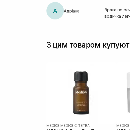
А
брала по рек
Адріана
водичка легк
З цим товаром купуют
MEDIK8
|
MEDIK8 C-TETRA
MEDIK8