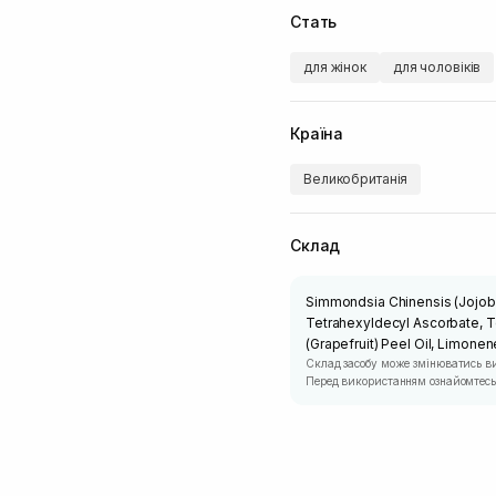
Стать
для жінок
для чоловіків
Країна
Великобританія
Склад
Simmondsia Chinensis (Jojoba
Tetrahexyldecyl Ascorbate, T
(Grapefruit) Peel Oil, Limonen
Склад засобу може змінюватись в
Перед використанням ознайомтесь 