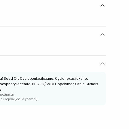
) Seed Oil, Cyclopentasiloxane, Cyclohexasiloxane,
ocopheryl Acetate, PPG-12/SMDI Copolymer, Citrus Grandis
e.
иробником.
з інформацією на упаковці.