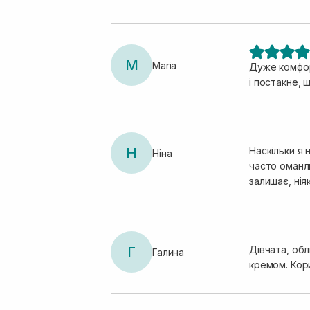
антиоксидан
M
Maria
Дуже комфорт
і постакне,
Н
Наскільки я 
Ніна
часто оманл
залишає, нія
Г
Дівчата, об
Галина
кремом. Кор