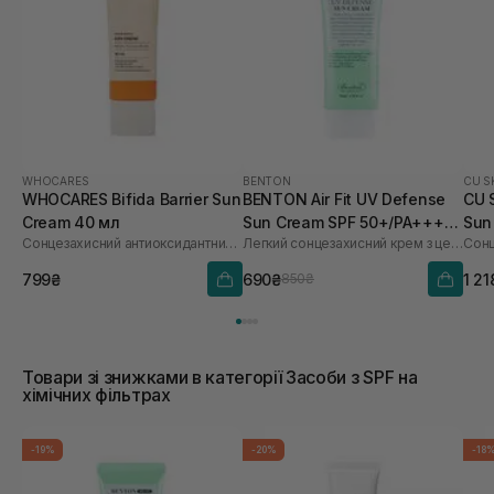
WHOCARES
BENTON
CU S
WHOCARES Bifida Barrier Sun
BENTON Air Fit UV Defense
CU 
Cream 40 мл
Sun Cream SPF 50+/PA++++
Sun
Сонцезахисний антиоксидантний крем
Легкий сонцезахисний крем з центелою
50 мл
60 
799₴
690₴
1 21
850₴
Товари зі знижками в категорії Засоби з SPF на
хімічних фільтрах
-19%
-20%
-18