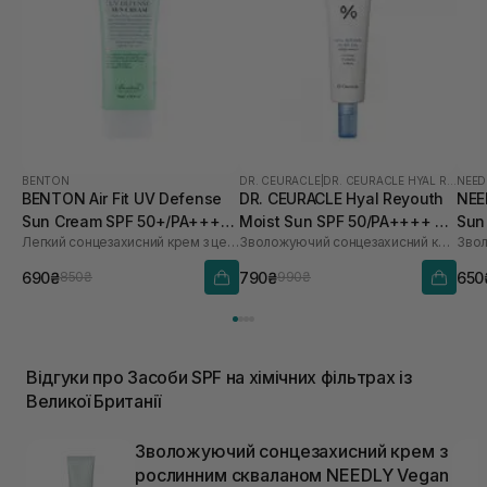
BENTON
DR. CEURACLE
|
DR. CEURACLE HYAL REYOUTH
NEED
BENTON Air Fit UV Defense
DR. CEURACLE Hyal Reyouth
NEE
Sun Cream SPF 50+/PA++++
Moist Sun SPF 50/PA++++ 50
Sun
Легкий сонцезахисний крем з центелою
Зволожуючий сонцезахисний крем для обличчя з гіалуроновою кислотою
50 мл
мл
690₴
790₴
650
850₴
990₴
Відгуки про Засоби SPF на хімічних фільтрах із
Великої Британії
Зволожуючий сонцезахисний крем з
рослинним скваланом NEEDLY Vegan