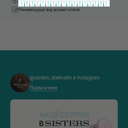
Кращі ціни та топ товари
Рекомендації від косметологів
@sisters_stelmakh в Instagram
Підписатися