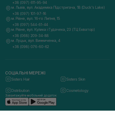
+38 (097) 611-95-94
м. Львів, вул. Академіка Підстригача, 1В (Duck's Lake)
+38 (097) 101-97-16
м. Рівне, вул. 16-го Липня, 15
+38 (097) 544-61-44
м. Рівне, вул. Кулика і Гудачека, 23 (ТЦ Екватор)
+38 (068) 209-34-88
м. Луцьк, вул. Винниченка, 4
+38 (098) 076-60-62
СОЦІАЛЬНІ МЕРЕЖІ
Sisters Hair
Sisters Skin
Distribution
Cosmetology
Завантажуйте мобільний додаток