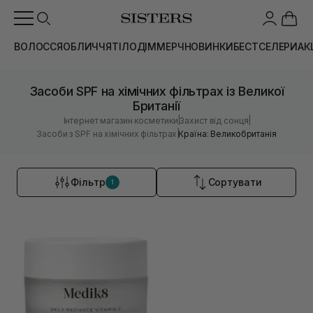
ВОЛОССЯ
ОБЛИЧЧЯ
ТІЛО
ДІМ
МЕРЧ
НОВИНКИ
БЕСТСЕЛЕРИ
АК
Засоби SPF на хімічних фільтрах із Великої
Британії
|
|
Інтернет магазин косметики
Захист від сонця
|
Засоби з SPF на хімічних фільтрах
Країна: Великобританія
Фільтр
Сортувати
1