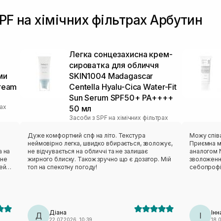
SPF на хімічних фільтрах Арбутин
Легка сонцезахисна крем-
сироватка для обличчя
ми
SKIN1004 Madagascar
Cream
Centella Hyalu-Cica Water-Fit
Sun Serum SPF50+ PA++++
рах
50 мл
Засоби з SPF на хімічних фільтрах
Дуже комфортний спф на літо. Текстура
Можу спів
неймовірно легка, швидко вбирається, зволожує,
Приємна м
а на
не відчувається на обличчі та не залишає
аналогом N
 не
жирного блиску. Також зручно що є дозатор. Мій
зволоження
цей
топ на спекотну погоду!
себопрофі
не було ві
круглий рі
перевагою 
ову
виходить д
соби
Діана
Інн
Д
І
22.07.2026, 10:39
18.