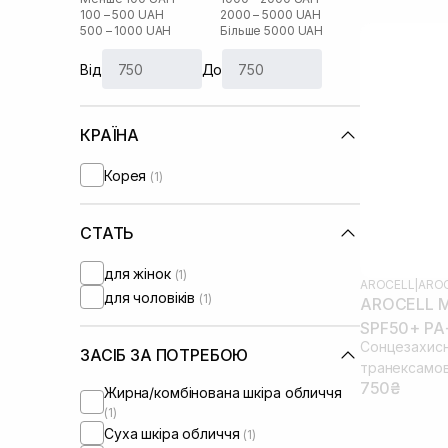
100 – 500 UAH
2000 – 5000 UAH
500 – 1000 UAH
Більше 5000 UAH
Від
До
КРАЇНА
Корея
(1)
СТАТЬ
для жінок
(1)
AROCELL
|
AROC
для чоловіків
(1)
AROCELL M
SPF50+ PA
Сонцезахисн
ЗАСІБ ЗА ПОТРЕБОЮ
транексамо
750₴
Жирна/комбінована шкіра обличчя
(1)
Суха шкіра обличчя
(1)