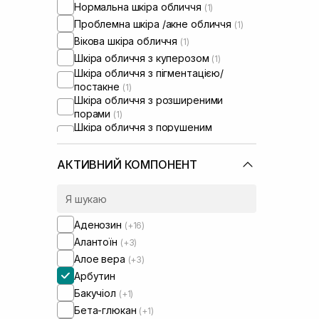
Нормальна шкіра обличчя
(1)
Проблемна шкіра /акне обличчя
(1)
Вікова шкіра обличчя
(1)
Шкіра обличчя з куперозом
(1)
Шкіра обличчя з пігментацією/
постакне
(1)
Шкіра обличчя з розширеними
порами
(1)
Шкіра обличчя з порушеним
барʼєром
(1)
АКТИВНИЙ КОМПОНЕНТ
Аденозин
(+16)
Алантоїн
(+3)
Алое вера
(+3)
Арбутин
Бакучіол
(+1)
Бета-глюкан
(+1)