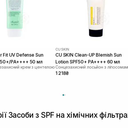
CU SKIN
 Fit UV Defense Sun
CU SKIN Clean-UP Blemish Sun
 50+/PA++++ 50 мл
Lotion SPF50+ PA++++ 60 мл
езахисний крем з центелою
1 218₴
ії Засоби з SPF на хімічних фільтра