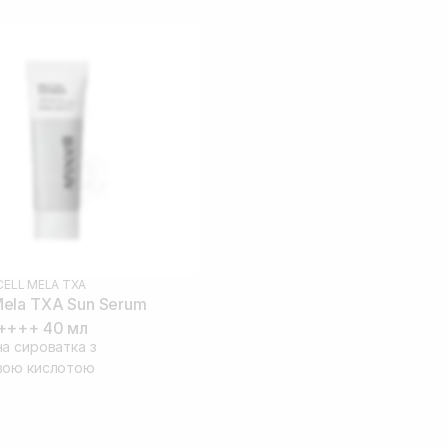
ELL MELA TXA
ela TXA Sun Serum
++++ 40 мл
а сироватка з
вою кислотою