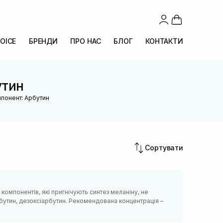
OICE
БРЕНДИ
ПРО НАС
БЛОГ
КОНТАКТИ
утин
мпонент: Арбутин
Сортувати
компонентів, які пригнічують синтез меланіну, не
бутин, дезоксіарбутин. Рекомендована концентрація –