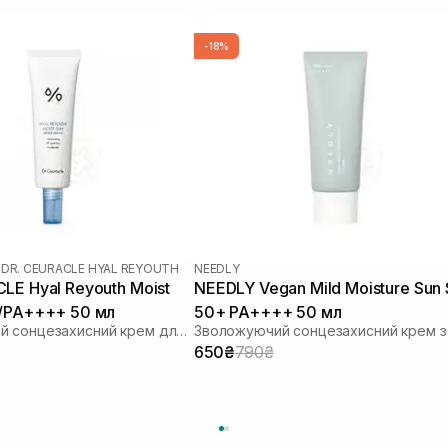
-18%
|
DR. CEURACLE HYAL REYOUTH
NEEDLY
LE Hyal Reyouth Moist
NEEDLY Vegan Mild Moisture Sun
0/PA++++ 50 мл
50+ PA++++ 50 мл
Зволожуючий сонцезахисний крем для обличчя з гіалуроновою кислотою
650₴
790₴