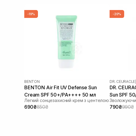
Розмарин
(+2)
Сечовина
(+1)
-19%
-20%
Сік гібіскуса
(+2)
Сквалан
(+4)
Токоферол
(+7)
Транексамова кислота
(+3)
Трипептид міді
(+1)
Фітостероли
(+2)
MLE
(+1)
BENTON
DR. CEURACLE
BENTON Air Fit UV Defense Sun
DR. CEURAC
Cream SPF 50+/PA++++ 50 мл
Sun SPF 5
Легкий сонцезахисний крем з центелою
690₴
850₴
790₴
990₴