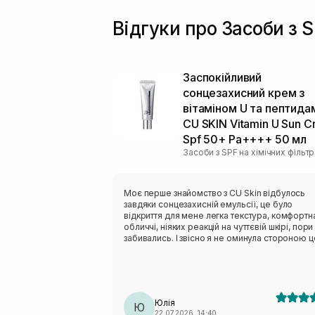
Відгуки про Засоби з 
Заспокійливий
сонцезахисний крем з
вітаміном U та пептида
CU SKIN Vitamin U Sun 
Spf 50+ Pa++++ 50 мл
Засоби з SPF на хімічних фільт
Моє перше знайомство з CU Skin відбулось
завдяки сонцезахисній емульсії, це було
відкриття для мене легка текстура, комфортн
обличчі, ніяких реакцій на чуттєвій шкірі, пори
забивались. І звісно я не оминула стороною 
новий сонцезахисний крем, який ще виконує
функцію догляду. Текстура надлегка, гелева,
вбирається шкірою швидко, фініш матовий
(можливо через те що я наносила на азелаїн
сироватку). Окремий лайк за упаковку, усі за
Юлія
цієї ТМ виглядають на мільйон✨✨✨
Ю
22.07.2026, 14:40