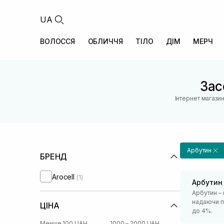
UA
ВОЛОССЯ
ОБЛИЧЧЯ
ТІЛО
ДІМ
МЕРЧ
Зас
Інтернет магази
Арбутин
БРЕНД
Arocell
(1)
Арбутин
Арбутин – 
надаючи п
ЦІНА
до 4%.
Менше 100 UAH
1000 – 2000 UAH