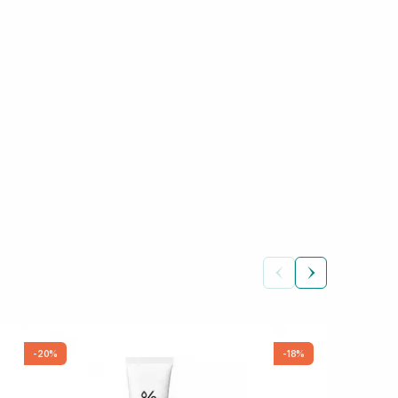
-20%
-18%