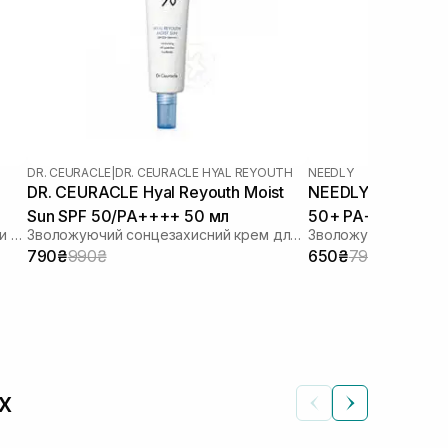
DR. CEURACLE
|
DR. CEURACLE HYAL REYOUTH
NEEDLY
DR. CEURACLE Hyal Reyouth Moist
NEEDLY Vegan Mild
Sun SPF 50/PA++++ 50 мл
50+ PA++++ 50 м
Сонцезахисний лосьйон з ліпосомами на стабільних фільтрах
Зволожуючий сонцезахисний крем для обличчя з гіалуроновою кислотою
790₴
990₴
650₴
790₴
х