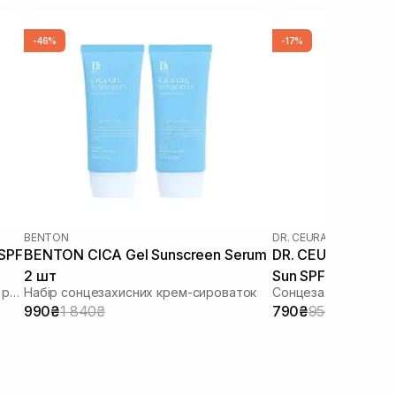
-46%
-17%
BENTON
DR. CEURACLE
|
DR. CEU
 SPF
BENTON CICA Gel Sunscreen Serum
DR. CEURACLE Cic
2 шт
Sun SPF 50+ PA++
Зволожуючий сонцезахисний крем з рослинним скваланом
Набір сонцезахисних крем-сироваток
Сонцезахисний вега
шкіри 50 мл
990₴
1 840₴
790₴
950₴