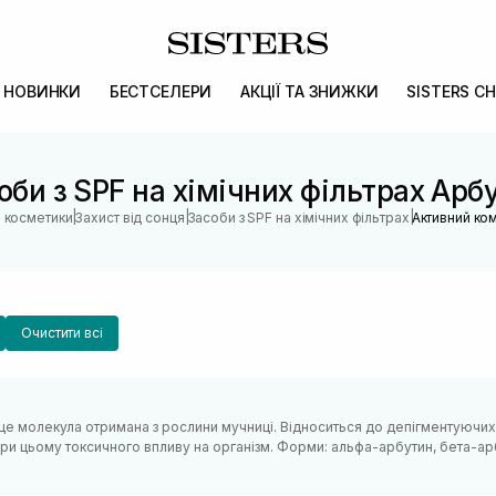
НОВИНКИ
БЕСТСЕЛЕРИ
АКЦІЇ ТА ЗНИЖКИ
SISTERS CH
оби з SPF на хімічних фільтрах Арб
|
|
|
н косметики
Захист від сонця
Засоби з SPF на хімічних фільтрах
Активний ко
Очистити всі
це молекула отримана з рослини мучниці. Відноситься до депігментуючих 
ри цьому токсичного впливу на організм. Форми: альфа-арбутин, бета-ар