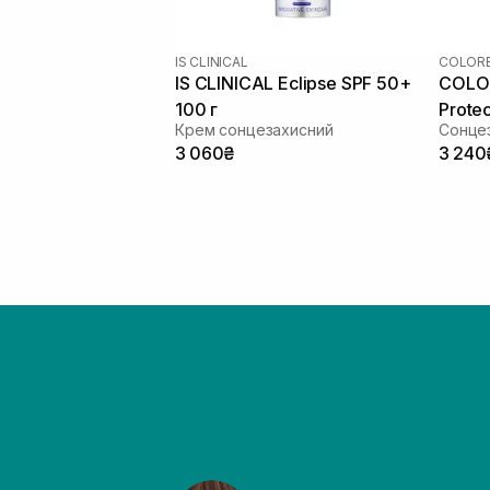
IS CLINICAL
COLORE
IS CLINICAL Eclipse SPF 50+
COLOR
100 г
Protec
Крем сонцезахисний
SPF 5
3 060₴
3 240