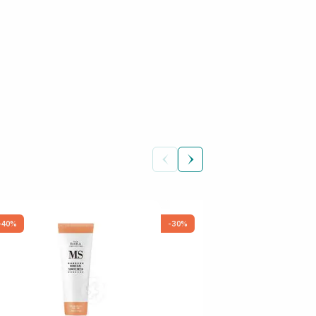
-40%
-30%