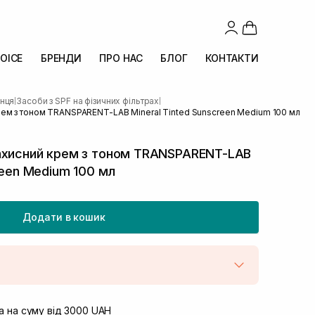
OICE
БРЕНДИ
ПРО НАС
БЛОГ
КОНТАКТИ
онця
Засоби з SPF на фізичних фільтрах
|
|
ем з тоном TRANSPARENT-LAB Mineral Tinted Sunscreen Medium 100 мл
ахисний крем з тоном TRANSPARENT-LAB
reen Medium 100 мл
Додати в кошик
штою
В наявності
вул. Винниченка 4
 на суму від 3000 UAH
В наявності