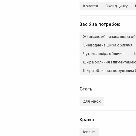
Колаген
Оксид цинку
Засіб за потребою
Жирна/комбінована шкіра об
Зневоднена шкіра обличчя
Чутлива шкіра обличчя
Шк
Шкіра обличчя з пігментаціє
Шкіра обличчя з порушеним 
Стать
для жінок
Країна
Іспанія