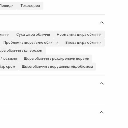
Пептиди
Токоферол
личчя
Суха шкіра обличчя
Нормальна шкіра обличчя
Проблемна шкіра /акне обличчя
Вікова шкіра обличчя
іра обличчя з куперозом
ю/постакне
Шкіра обличчя з розширеними порами
барʼєром
Шкіра обличчя з порушеним мікробіомом