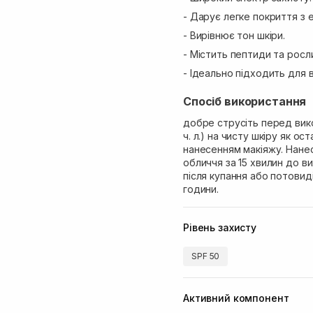
- Дарує легке покриття з 
- Вирівнює тон шкіри.
- Містить пептиди та росли
- Ідеально підходить для вс
Спосіб використання
добре струсіть перед вико
ч. л.) на чисту шкіру як о
нанесенням макіяжу. Нанес
обличчя за 15 хвилин до в
після купання або потовид
години.
Рівень захисту
SPF 50
Активний компонент