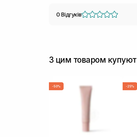
0 Відгуків
З цим товаром купуют
-50%
-25%