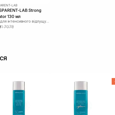
ARENT-LAB
SPARENT-LAB Strong
ator 130 мл
Тонер для інтенсивного відлущування
₴
1 707₴
ся