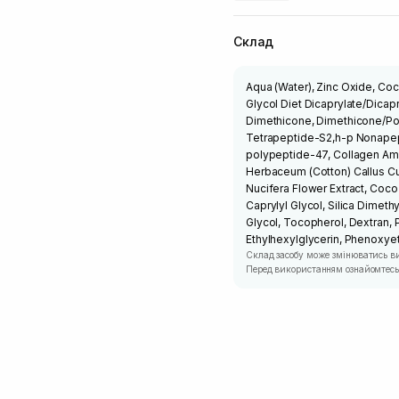
Склад
Aqua (Water), Zinc Oxide, Co
Glycol Diet Dicaprylate/Dicapr
Dimethicone, Dimethicone/Po
Tetrapeptide-S2,h-p Nonapep
polypeptide-47, Collagen Ami
Herbaceum (Cotton) Callus Cul
Nucifera Flower Extract, Coco
Caprylyl Glycol, Silica Dimeth
Glycol, Tocopherol, Dextran, 
Ethylhexylglycerin, Phenoxye
Склад засобу може змінюватись в
Перед використанням ознайомтесь 