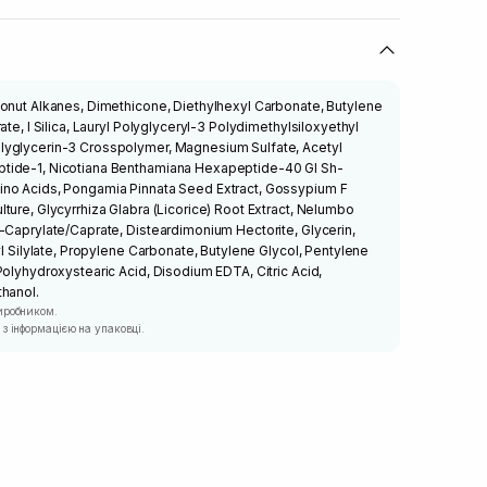
conut Alkanes, Dimethicone, Diethylhexyl Carbonate, Butylene
ate, I Silica, Lauryl Polyglyceryl-3 Polydimethylsiloxyethyl
lyglycerin-3 Crosspolymer, Magnesium Sulfate, Acetyl
tide-1, Nicotiana Benthamiana Hexapeptide-40 Gl Sh-
no Acids, Pongamia Pinnata Seed Extract, Gossypium F
ture, Glycyrrhiza Glabra (Licorice) Root Extract, Nelumbo
-Caprylate/Caprate, Disteardimonium Hectorite, Glycerin,
yl Silylate, Propylene Carbonate, Butylene Glycol, Pentylene
Polyhydroxystearic Acid, Disodium EDTA, Citric Acid,
thanol.
иробником.
з інформацією на упаковці.