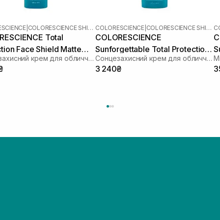
SCIENCE
|
COLORESCIENCE SHIELD
COLORESCIENCE
|
COLORESCIENCE SHIELD
C
ESCIENCE Total
COLORESCIENCE
C
tion Face Shield Matte
Sunforgettable Total Protection
S
Сонцезахисний крем для обличчя з матуючим і тонуючим ефектом
Сонцезахисний крем для обличчя з ефектом сяйва
М
0 55 мл
Face Shield Glow SPF 50 55 мл
м
₴
3 240₴
3