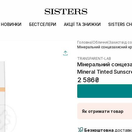
НОВИНКИ
БЕСТСЕЛЕРИ
АКЦІЇ ТА ЗНИЖКИ
SISTERS CH
Головна
Обличчя
Захист від с
|
|
Мінеральний сонцезахисний кр
TRANSPARENT-LAB
Мінеральний сонцез
Mineral Tinted Sunsc
2 586₴
Як отримати товар
Доставка Новою По
Безкоштовна
Самовивіз м. Луцьк, 
доставка