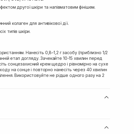
ефектом другої шкіри та напівматовим фінішем.
нний колаген для антивікової дії.
іх типів шкіри.
ристанням. Нанесіть 0,8–1,2 г засобу (приблизно 1/2
станній етап догляду. Зачекайте 10-15 хвилин перед
іть сонцезахисний крем щедро і рівномірно на сухе
иходу на сонце і повторно нанесіть через 40 хвилин
ілення. Використовуйте не рідше одного разу на 2