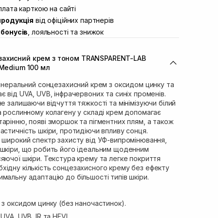
ул. Академіка Підстригача, 1В (Duck’s
лата карткою на сайті
В наявності
продукція
від офіційних партнерів
ул. Івана Франка 36
В наявності
бонусів
, лояльності та знижок
вул. Степана Бандери 45
В наявності
л. 16-го Липня, 15
В наявності
захисний крем з тоном TRANSPARENT-LAB
ул. Кулика і Гудачека 23 (ТЦ Екватор)
В наявності
 Medium 100 мл
мінеральний сонцезахисний крем з оксидом цинку та
є від UVA, UVB, інфрачервоних та синіх променів.
не залишаючи відчуття тяжкості та мінімізуючи білий
а рослинному колагену у складі крем допомагає
арінню, появі зморшок та пігментних плям, а також
астичність шкіри, протидіючи впливу сонця.
є широкий спектр захисту від УФ-випромінювання,
 шкіри, що робить його ідеальним щоденним
яючої шкіри. Текстура крему та легке покриття
хідну кількість сонцезахисного крему без ефекту
мальну адаптацію до більшості типів шкіри.
 з оксидом цинку (без наночастинок).
UVA, UVB, IR та HEVL.