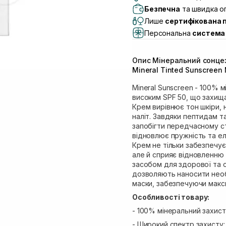
Самовивіз м. Львів, в
Безпечна
та швидка оп
Lake)
Лише
сертифікована 
Самовивіз м. Львів, в
Персональна
система 
Самовивіз м. Львів, 
Самовивіз м. Рівне, ву
Опис Мінеральний сонце
Самовивіз м. Рівне, в
Mineral Tinted Sunscreen
Mineral Sunscreen - 100% 
високим SPF 50, що захища
Крем вирівнює тон шкіри, 
наліт. Завдяки пептидам т
запобігти передчасному ст
відновлює пружність та ел
Крем не тільки забезпечу
але й сприяє відновленню
засобом для здорової та с
дозволяють наносити необ
маски, забезпечуючи макси
Особливості товару:
- 100% мінеральний захист
- Широкий спектр захисту: 