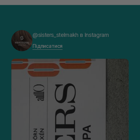
@sisters_stelmakh в Instagram
Підписатися