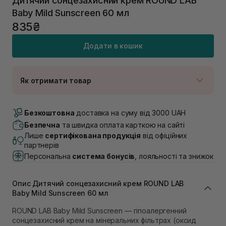
Дитячий сонцезахисний крем ROUND LAB
Baby Mild Sunscreen 60 мл
835₴
Додати в кошик
Як отримати товар
Доставка Новою Поштою
В наявності
Безкоштовна
доставка на суму від 3000 UAH
Самовивіз м. Луцьк, вул. Винниченка 4
Безпечна
та швидка оплата карткою на сайті
В наявності
Лише
сертифікована продукція
від офіційних
Самовивіз м. Львів, вул. Академіка Підстригача, 1В
партнерів
(Duck’s Lake)
Персональна
система бонусів
, лояльності та знижок
В наявності
Самовивіз м. Львів, вул. Івана Франка 36
Немає в наявності!
Опис Дитячий сонцезахисний крем ROUND LAB
Самовивіз м. Львів, вул. Степана Бандери 45
Baby Mild Sunscreen 60 мл
В наявності
ROUND LAB Baby Mild Sunscreen — гіпоалергенний
Самовивіз м. Рівне, вул. 16-го Липня, 15
сонцезахисний крем на мінеральних фільтрах (оксид
В наявності