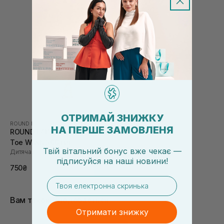
ОТРИМАЙ ЗНИЖКУ
ROUND LAB
|
ROUND LAB BABY
НА ПЕРШЕ ЗАМОВЛЕНЯ
ROUND LAB Baby Mild Top To
Toe Wash 300 мл
Твій вітальний бонус вже чекає —
Дитяча пінка для купання
підписуйся
на
наші новини!
750₴
email
Вам також сподобається
Отримати знижку