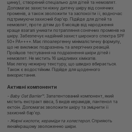
цинку), створений спеціально для дітей та немовлят.
Самовивіз м. Рівне, вул. Кулика і Гудачека 23 (ТЦ
Допомагає захисти ніжну дитячу шкіру від сонячних
Екватор)
променів, а також зволожити та заспокоїти її, водночас
Немає в наявності!
підтримуючи захисний бар’єр. Підійде для дітей та
немовлят, проте дітям до 6 місяців від народження
краще взагалі уникати потрапляння сонячних променів на
шкіру. Забезпечує надійний захист широкого спектра SPF
50+ PA++++. Має гіпоалергенну мінімалістичну формулу,
що не викликає подразнень та алергічних реакцій.
Пройшов тестування на подразнення шкіри дітей і
немовлят. Не містить 16 шкідливих хімікатів.
Має легку нежирну текстуру, що швидко вбирається.
Також є водостійким. Підійде для щоденного
використання.
Активні компоненти
- Baby Oat Barrier™.
Запатентований компонент, який
містить екстракт вівса, 5 видів керамідів, пантенол та
ектоїн. Допомагає зволожити шкіру та зміцнити її
захисний бар’єр.
- Жирні кислоти, кераміди та холестерол.
Сприяють
якнайкращому зволоженню шкіри.