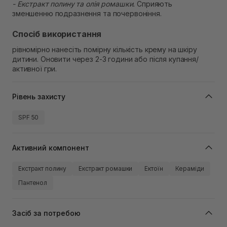
- Екстракт полину та олія ромашки.
Сприяють
зменшенню подразнення та почервоніння.
Спосіб використання
рівномірно нанесіть помірну кількість крему на шкіру
дитини. Оновити через 2-3 години або після купання/
активної гри.
Рівень захисту
SPF 50
Активний компонент
Екстракт полину
Екстракт ромашки
Ектоїн
Кераміди
Пантенол
Засіб за потребою