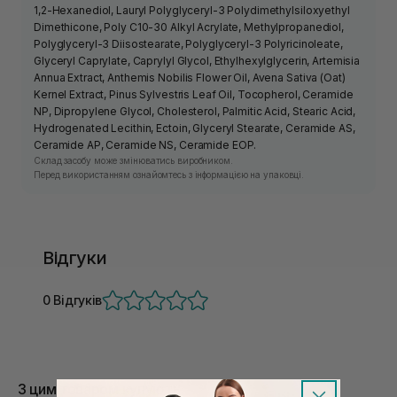
1,2-Hexanediol, Lauryl Polyglyceryl-3 Polydimethylsiloxyethyl
Dimethicone, Poly C10-30 Alkyl Acrylate, Methylpropanediol,
Polyglyceryl-3 Diisostearate, Polyglyceryl-3 Polyricinoleate,
Glyceryl Caprylate, Caprylyl Glycol, Ethylhexylglycerin, Artemisia
Annua Extract, Anthemis Nobilis Flower Oil, Avena Sativa (Oat)
Kernel Extract, Pinus Sylvestris Leaf Oil, Tocopherol, Ceramide
NP, Dipropylene Glycol, Cholesterol, Palmitic Acid, Stearic Acid,
Hydrogenated Lecithin, Ectoin, Glyceryl Stearate, Ceramide AS,
Ceramide AP, Ceramide NS, Ceramide EOP.
Склад засобу може змінюватись виробником.
Перед використанням ознайомтесь з інформацією на упаковці.
Відгуки
0 Відгуків
З цим товаром купують