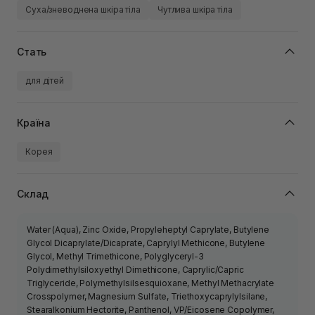
Суха/зневоднена шкіра тіла
Чутлива шкіра тіла
Стать
для дітей
Країна
Корея
Склад
Water (Aqua), Zinc Oxide, Propyleheptyl Caprylate, Butylene
Glycol Dicaprylate/Dicaprate, Caprylyl Methicone, Butylene
Glycol, Methyl Trimethicone, Polyglyceryl-3
Polydimethylsiloxyethyl Dimethicone, Caprylic/Capric
Triglyceride, Polymethylsilsesquioxane, Methyl Methacrylate
Crosspolymer, Magnesium Sulfate, Triethoxycaprylylsilane,
Stearalkonium Hectorite, Panthenol, VP/Eicosene Copolymer,