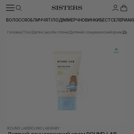
ВОЛОССЯ
ОБЛИЧЧЯ
ТІЛО
ДІМ
МЕРЧ
НОВИНКИ
БЕСТСЕЛЕРИ
АК
Головна
Тіло
Дитячі засоби гігієни
Дитячий сонцезахисний крем
Дитяч
|
|
|
|
ROUND LAB
|
ROUND LAB BABY