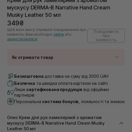
Крем для рук ламелярний з ароматом
мускусу DERMA-B Narrative Hand Cream
Musky Leather 50 мл
349₴
Щоб мати змогу отримати повідомлення про
Повідомити
наявність, Вам необхідно
увійти
або
про
зареєструватися
.
наявність
Як отримати товар
Доставка Новою Поштою
Немає в наявності!
Безкоштовна
доставка на суму від 3000 UAH
Самовивіз м. Луцьк, вул. Винниченка 4
Безпечна
та швидка оплата карткою на сайті
Немає в наявності!
Лише
сертифікована продукція
від офіційних
Самовивіз м. Львів, вул. Академіка Підстригача, 1В
партнерів
(Duck’s Lake)
Персональна
система бонусів
, лояльності та знижок
Немає в наявності!
Самовивіз м. Львів, вул. Івана Франка 36
Немає в наявності!
Опис Крем для рук ламелярний з ароматом
Самовивіз м. Львів, вул. Степана Бандери 45
мускусу DERMA-B Narrative Hand Cream Musky
Немає в наявності!
Leather 50 мл