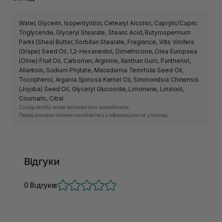
Water, Glycerin, Isopentyldiol, Cetearyl Alcohol, Caprylic/Capric
Triglyceride, Glyceryl Stearate, Stearic Acid, Butyrospermum
Parkii (Shea) Butter, Sorbitan Stearate, Fragrance, Vitis Vinifera
(Grape) Seed Oil, 1,2-Hexanediol, Dimethicone, Olea Europaea
(Olive) Fruit Oil, Carbomer, Arginine, Xanthan Gum, Panthenol,
Allantoin, Sodium Phytate, Macadamia Ternifolia Seed Oil,
Tocopherol, Argania Spinosa Kernel Oil, Simmondsia Chinensis
(Jojoba) Seed Oil, Glyceryl Glucoside, Limonene, Linalool,
Coumarin, Citral.
Склад засобу може змінюватись виробником.
Перед використанням ознайомтесь з інформацією на упаковці.
Відгуки
0 Відгуків