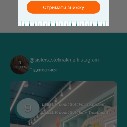
Отримати знижку
@sisters_stelmakh в Instagram
Підписатися