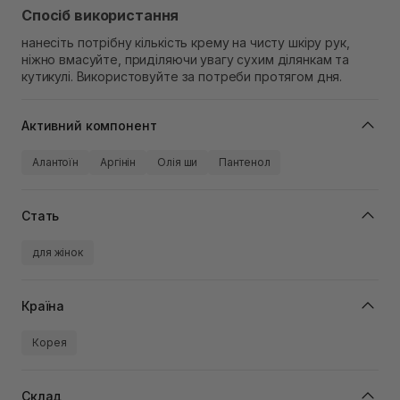
Спосіб використання
нанесіть потрібну кількість крему на чисту шкіру рук,
ніжно вмасуйте, приділяючи увагу сухим ділянкам та
кутикулі. Використовуйте за потреби протягом дня.
Активний компонент
Алантоїн
Аргінін
Олія ши
Пантенол
Стать
для жінок
Країна
Корея
Склад