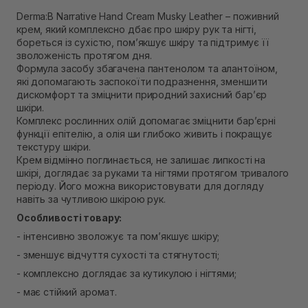
Самовивіз м. Рівне, вул. 16-го Липня, 15
Немає в наявності!
Derma:B Narrative Hand Cream Musky Leather – поживний
Самовивіз м. Рівне, вул. Кулика і Гудачека 23 (ТЦ
крем, який комплексно дбає про шкіру рук та нігті,
Екватор)
бореться із сухістю, пом’якшує шкіру та підтримує її
Немає в наявності!
зволоженість протягом дня.
Формула засобу збагачена пантенолом та алантоїном,
які допомагають заспокоїти подразнення, зменшити
дискомфорт та зміцнити природний захисний бар’єр
шкіри.
Комплекс рослинних олій допомагає зміцнити бар’єрні
функції епітелію, а олія ши глибоко живить і покращує
текстуру шкіри.
Крем відмінно поглинається, не залишає липкості на
шкірі, доглядає за руками та нігтями протягом тривалого
періоду. Його можна використовувати для догляду
навіть за чутливою шкірою рук.
Особливості товару:
- інтенсивно зволожує та пом’якшує шкіру;
- зменшує відчуття сухості та стягнутості;
- комплексно доглядає за кутикулою і нігтями;
- має стійкий аромат.