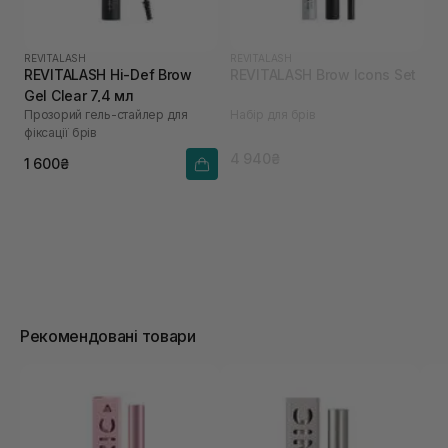
REVITALASH
REVITALASH
REVITALASH Hi-Def Brow
REVITALASH Brow Icons Set
Gel Clear 7,4 мл
Прозорий гель-стайлер для
Набір для брів
фіксації брів
4 940₴
1 600₴
Рекомендовані товари