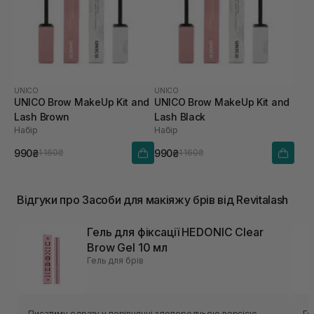
UNICO
UNICO
UNICO Brow MakeUp Kit and
UNICO Brow MakeUp Kit and
Lash Brown
Lash Black
Набір
Набір
990₴
990₴
1 160₴
1 160₴
Відгуки про Засоби для макіяжу брів від Revitalash
Гель для фіксації HEDONIC Clear
Brow Gel 10 мл
Гель для брів
Писатиму одразу у порівнянні з попередньою версією
Ге