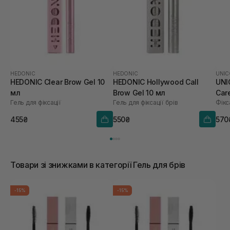
HEDONIC
HEDONIC
UNIC
HEDONIC Clear Brow Gel 10
HEDONIC Hollywood Call
UNI
мл
Brow Gel 10 мл
Care
Гель для фіксації
Гель для фіксації брів
Фікс
455₴
550₴
570
Товари зі знижками в категорії Гель для брів
-15%
-15%