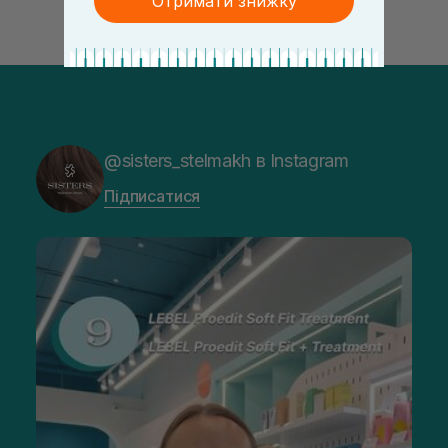
Отримати знижку
@sisters_stelmakh в Instagram
Підписатися