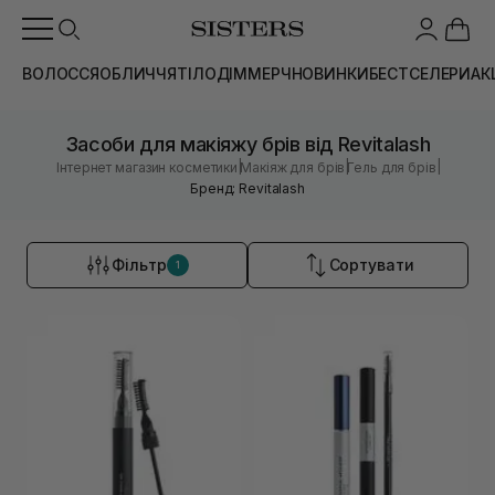
ВОЛОССЯ
ОБЛИЧЧЯ
ТІЛО
ДІМ
МЕРЧ
НОВИНКИ
БЕСТСЕЛЕРИ
АК
Засоби для макіяжу брів від Revitalash
|
|
|
Інтернет магазин косметики
Макіяж для брів
Гель для брів
Бренд: Revitalash
Фільтр
Сортувати
1