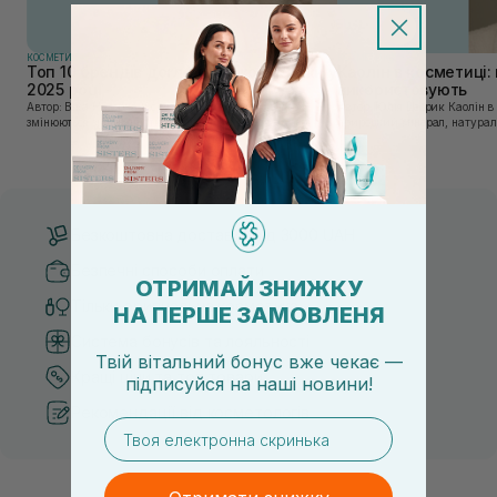
КОСМЕТИКА
КОСМЕТИКА
Топ 10 брендів доглядової косметики у
Каолін в косметиці: 
2025 році
використовують
Автор: Віка Нагорна У сучасному світі, де тренди
Автор: Юлія Цебрик Каолін в косметології – це
змінюються зі швидкістю світла, а ринок популярної
природний мінерал, натураль
косметики переповнений новими пропозиціями, вибір
безліч переваг для шкіри обл
засобу для себе стає справжнім викликом. 2025 р...
завдяки великій кількості ко
Безкоштовна доставка від 3000 UAH
Безпечні способи оплати
ОТРИМАЙ ЗНИЖКУ
Тільки оригінальна косметика
НА ПЕРШЕ ЗАМОВЛЕНЯ
Система бонусів та лояльності
Твій вітальний бонус вже чекає —
Кращі ціни та топ товари
підписуйся
на
наші новини!
Рекомендації від косметологів
email