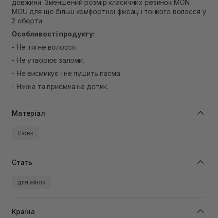
довжини. Зменшений розмір класичних резинок MON
Немає в наявності!
MOU для ще більш комфортної фіксації тонкого волосся у
2 оберти.
Особливості продукту:
- Не тягне волосся.
- Не утворює заломи.
- Не висмикує і не пушить пасма.
- Ніжна та приємна на дотик.
Матеріал
Шовк
Стать
для жінок
Країна