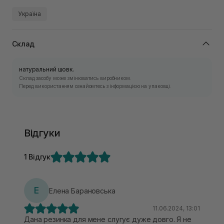
Україна
Склад
натуральний шовк.
Склад засобу може змінюватись виробником.
Перед використанням ознайомтесь з інформацією на упаковці.
Відгуки
1 Відгук
Е
Елена Барановська
11.06.2024, 13:01
Дана резинка для мене слугує дуже довго. Я не