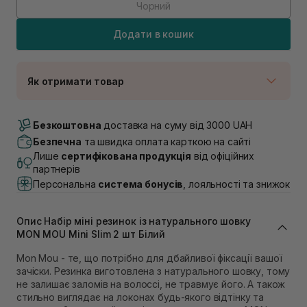
Чорний
Додати в кошик
Як отримати товар
Доставка Новою Поштою
Немає в наявності!
Безкоштовна
доставка на суму від 3000 UAH
Самовивіз м. Луцьк, вул. Винниченка 4
Безпечна
та швидка оплата карткою на сайті
В наявності
Лише
сертифікована продукція
від офіційних
Самовивіз м. Львів, вул. Академіка Підстригача, 1В
партнерів
(Duck’s Lake)
Персональна
система бонусів
, лояльності та знижок
Немає в наявності!
Самовивіз м. Львів, вул. Івана Франка 36
В наявності
Опис Набір міні резинок із натурального шовку
Самовивіз м. Львів, вул. Степана Бандери 45
MON MOU Mini Slim 2 шт Білий
В наявності
Mon Mou - те, що потрібно для дбайливої фіксації вашої
Самовивіз м. Рівне, вул. 16-го Липня, 15
зачіски. Резинка виготовлена з натурального шовку, тому
В наявності
не залишає заломів на волоссі, не травмує його. А також
Самовивіз м. Рівне, вул. Кулика і Гудачека 23 (ТЦ
стильно виглядає на локонах будь-якого відтінку та
Екватор)