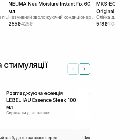
e
NEUMA Neu Moisture Instant Fix 60
MKS-ECO Oil Hair St
мл
Original Scent 60 
Відновлюючий крем-спрей для дуже пошкодженого волосся
Незмивний зволожуючий кондиціонер для живлення та розплутування волосся
Олійка для волосся
255₴
425₴
518₴
1 035₴
а стимуляції
Розгладжуюча есенція
Розгладжую
LEBEL IAU Essence Sleek 100
BJORN AXEN 
мл
Smooth Milk 
Сироватки для волосся
Крем для волос
й засіб, довго вагалась перед
Шикардос засіб. Волосся розси