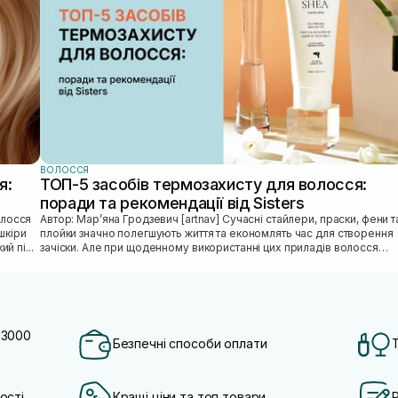
ВОЛОССЯ
я:
ТОП-5 засобів термозахисту для волосся:
поради та рекомендації від Sisters
Автор: Марʼяна Гродзевич [artnav] Сучасні стайлери, праски, фени та
шкіри
плойки значно полегшують життя та економлять час для створення
й пі...
зачіски. Але при щоденному використанні цих приладів волосся
може...
 3000
Безпечні способи оплати
ості
Кращі ціни та топ товари