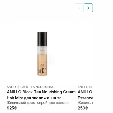
ANILLO
|
BLACK TEA NOURISHING
ANILLO
|
BLACK TEA NOU
ANILLO Black Tea Nourishing Cream
ANILLO Black Tea 
Hair Mist для зволоження та
Essence 10 мл
Живильний крем-спрей для волосся
розгладження волосся 70 мл
925₴
250₴