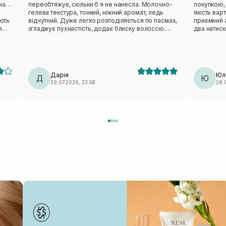
ана…
переобтяжує, скільки б я не нанесла. Молочно-
покупкою, 
гелева текстура, тонкий, ніжний аромат, ледь
якість вар
ають
відчутний. Дуже легко розподіляється по пасмах,
приємний 
я
згладжує пухнастість, додає блиску волоссю.
два натиск
Тестера вистачає на дуууууже довго, розхід
після сушк
ий
економний. Моє пористе, освітлене, пухнасте
пробувала
 і
волосся дуже радіє цьому засобу.
Дарія
Юл
Д
Ю
29.07.2026, 23:58
28.
ому