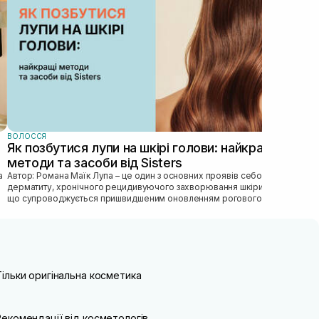
том
догл
ВОЛОССЯ
Як позбутися лупи на шкірі голови: найкращі
методи та засоби від Sisters
Автор: Романа Маїк Лупа – це один з основних проявів себорейного
дерматиту, хронічного рецидивуючого захворювання шкіри голови,
що супроводжується пришвидшеним оновленням рогового
епітелію, порушен...
Тільки оригінальна косметика
Рекомендації від косметологів