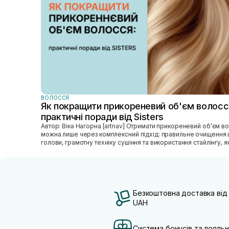
ВОЛОССЯ
Як покращити прикореневий об'єм волосс
практичні поради від Sisters
Автор: Віка Нагорна [artnav] Отримати прикореневий об’єм волосся
можна лише через комплексний підхід: правильне очищення 
голови, грамотну техніку сушіння та використання стайлінгу, яки
Безкоштовна доставка від
UAH
Система бонусів та лояльн