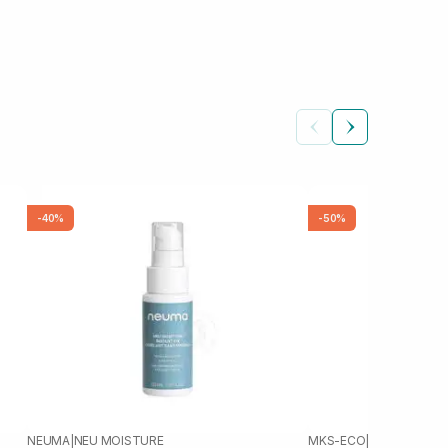
-40%
-50%
NEUMA
|
NEU MOISTURE
MKS-ECO
|
MKS-ECO OIL 