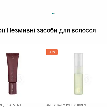
рії Незмивні засоби для волосся
-20%
OE_TREATMENT
ANILLO
|
PATCHOULI GARDEN