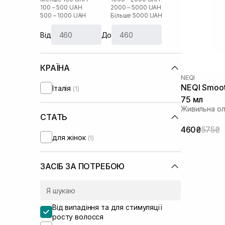
100 – 500 UAH
2000 – 5000 UAH
500 – 1000 UAH
Більше 5000 UAH
Від
До
КРАЇНА
NEQI
NEQI Smoot
Італія
(1)
75 мл
Живильна ол
СТАТЬ
460₴
575₴
для жінок
(1)
ЗАСІБ ЗА ПОТРЕБОЮ
Від випадіння та для стимуляції
росту волосся