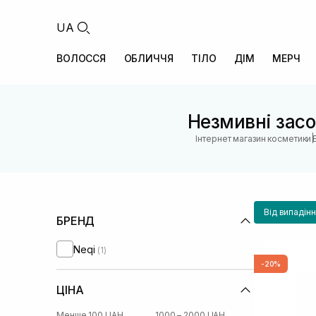
UA
ВОЛОССЯ
ОБЛИЧЧЯ
ТІЛО
ДІМ
МЕРЧ
Незмивні засо
|
Інтернет магазин косметики
Від випадінн
БРЕНД
Neqi
(1)
-20%
ЦІНА
Менше 100 UAH
1000 – 2000 UAH