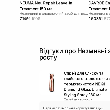
NEUMA Neu Repair Leave-in
DAVROE End
Treatment 150 мл
Treatment 
Незмивний відновлюючий засіб для волосся
714₴
1 190₴
1 503₴
1 67
Відгуки про Незмивні 
росту
Спрей для блиску та
глибокого зволоження 
термозахистом NEQI
Diamond Glass Ultimate
Styling Spray 180 мл
Спрей для волосся
Перший раз як почала користуватися цим