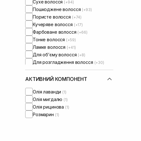
Сухе волосся
(+94)
Пошкоджене волосся
(+93)
Пористе волосся
(+74)
Кучеряве волосся
(+17)
Фарбоване волосся
(+66)
Тонке волосся
(+59)
Ламке волосся
(+41)
Для обʼєму волосся
(+8)
Для розгладження волосся
(+30)
АКТИВНИЙ КОМПОНЕНТ
Олія лаванди
(1)
Олія мигдалю
(1)
Олія рицинова
(1)
Розмарин
(1)