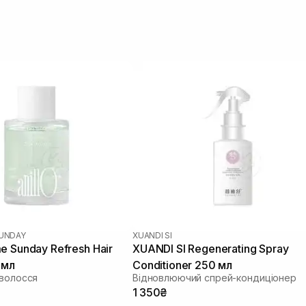
SUNDAY
XUANDI SI
e Sunday Refresh Hair
XUANDI SI Regenerating Spray
 мл
Conditioner 250 мл
 волосся
Відновлюючий спрей-кондиціонер
1 350₴