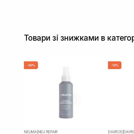
Товари зі знижками в катего
-40%
-10%
NEUMA
|
NEU REPAIR
DAVROE
|
DAVR