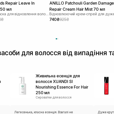
s Repair Leave In
ANILLO Patchouli Garden Damag
150 мл
Repair Cream Hair Mist 70 мл
Незмивна маска для відновлення волосся
0₴
740₴
925₴
засоби для волосся від випадіння т
Живильна есенція для
з
волосся XUANDI SI
Nourishing Essence For Hair
250 мл
Сироватки для волосся
Легесенька, класна есенція. Взагалі не
Дуже крути