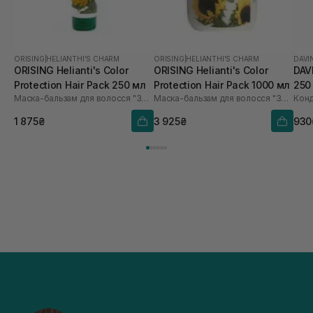
ORISING
|
HELIANTHI'S CHARM
ORISING
|
HELIANTHI'S CHARM
DAVI
ORISING Helianti's Color
ORISING Helianti's Color
DAV
Protection Hair Pack 250 мл
Protection Hair Pack 1000 мл
250
Маска-бальзам для волосся "Захист кольору"
Маска-бальзам для волосся "Захист кольору"
1 875₴
3 925₴
930