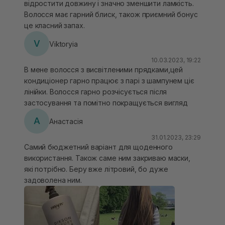
відростити довжину і значно зменшити ламкість.
Волосся має гарний блиск, також приємний бонус
це класний запах.
V
Viktoryia
10.03.2023, 19:22
В мене волосся з висвітленими прядками,цей
кондиціонер гарно працює з парі з шампунем ціє
лінійки. Волосся гарно розчісується після
застосування та помітно покращується вигляд
А
Анастасія
31.01.2023, 23:29
Самий бюджетний варіант для щоденного
використання. Також саме ним закриваю маски,
які потрібно. Беру вже літровий, бо дуже
задоволена ним.