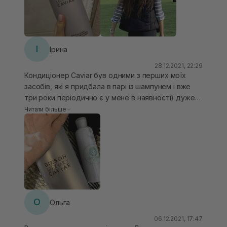
І
Ірина
28.12.2021, 22:29
Кондиціонер Caviar був одними з перших моїх
засобів, які я придбала в парі із шампунем і вже
три роки періодично є у мене в наявності) дуже
приємний ненав’язливий запах, консистенція як
Читати більше
для кондиціонера досить рідка (мусова), гарно
зволожує і не обтяжує. Подобається для
регулярного користування але чергую з більш
інтенсивними лінійками. Моє тонке та не
фарбоване волосся після використання цієї лінійки
блискуче, мякеньке та наповнене, довго
залишається свіжим.
О
Ольга
06.12.2021, 17:47