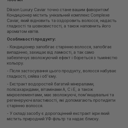
Самовивіз м. Рівне, вул. 16-го Липня, 15
Dikson Luxury Caviar точно стане вашим фаворитом!
В наявності
Кондиціонер містить унікальний комплекс Complexe
Самовивіз м. Рівне, вул. Кулика і Гудачека 23 (ТЦ
Caviar, який відновить та оздоровить волосся, надасть
Екватор)
гладкості та шовковистості, а також наповнить його
Немає в наявності!
ароматом квітів.
Особливості продукту:
- Кондиціонер запобігає старінню волосся, запобігає
випадінню, захищає від ламкості, а так само
забезпечує зволожуючий ефект і бореться з тьмяністю
кольору.
- Після застосування цього продукту, волосся набуває
гладкості, сяйва і об'єму.
- Екстракт водоростей багатий мінералами,
полісахаридами, вітамінами А, С і Е, а також
мікроелементами, має зволожуючі, пом’якшувальні та
регенеруючі властивості, які допомагають протидіяти
старінню волосся.
- У складі засобу є дорогоцінний екстракт ікри який
містить природний УФ-фільтр та надає блиску.