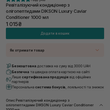
Ревіталізуючий кондиціонер з
олігопептидами DIKSON Luxury Caviar
Conditioner 1000 мл
1 015₴
Додати в кошик
Як отримати товар
Доставка Новою Поштою
В наявності
Безкоштовна
доставка на суму від 3000 UAH
Самовивіз м. Луцьк, вул. Винниченка 4
Безпечна
та швидка оплата карткою на сайті
В наявності
Лише
сертифікована продукція
від офіційних
Самовивіз м. Львів, вул. Академіка Підстригача, 1В
партнерів
(Duck’s Lake)
Персональна
система бонусів
, лояльності та знижок
Немає в наявності!
Самовивіз м. Львів, вул. Івана Франка 36
В наявності
Опис Ревіталізуючий кондиціонер з
Самовивіз м. Львів, вул. Степана Бандери 45
олігопептидами DIKSON Luxury Caviar Conditioner
В наявності
1000 мл