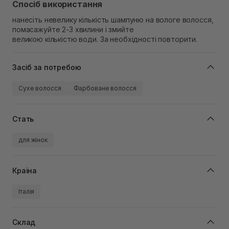
Спосіб використання
нанесіть невелику кількість шампуню на вологе волосся,
помасажуйте 2-3 хвилини і змийте
великою кількістю води. За необхідності повторити.
Засіб за потребою
Сухе волосся
Фарбоване волосся
Стать
для жінок
Країна
Італія
Склад