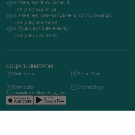
м. Рівне, вул. 16-го Липня, 15
+38 (097) 544-61-44
м. Рівне, вул. Кулика і Гудачека, 23 (ТЦ Екватор)
+38 (068) 209-34-88
м. Луцьк, вул. Винниченка, 4
+38 (098) 076-60-62
СОЦІАЛЬНІ МЕРЕЖІ
Sisters Hair
Sisters Skin
Distribution
Cosmetology
Завантажуйте мобільний додаток
© 2026 sisters.co.ua. Всі права захищено