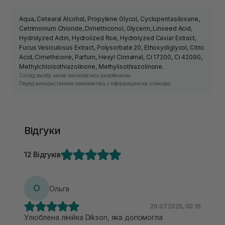
Aqua, Cetearal Alcohol, Propylene Glycol, Cyclopentasiloxane,
Cetrimonium Chloride, Dimethiconol, Glycerin, Linseed Acid,
Hydrolyzed Actin, Hydrolized Roe, Hydrolyzed Caviar Extract,
Fucus Vesiculosus Extract, Polysorbate 20, Ethoxydiglycol, Citric
Acid, Cimethicone, Parfum, Hexyl Cinnamal, Ci 17200, Ci 42090,
Methylchloisothiazolinone, Methylisothiazolinone.
Склад засобу може змінюватись виробником.
Перед використанням ознайомтесь з інформацією на упаковці.
Відгуки
12 Відгуків
О
Ольга
20.07.2025, 00:16
Улюблена лінійка Dikson, яка допомогла