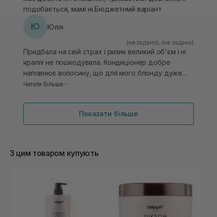
подобається, мамі ні.Бюджетнмй варіант
Ю
Юлія
(не задано)
,
(не задано)
Придбала на свій страх і ризик великий об'єм і ні
краплі не пошкодувала. Кондиціонер добре
наповнює волосину, що для мого блонду дуже
важливо. Підсушую волосся рушником, наношу і
Читати більше
тримаю 10 хвилин і вуаля... волосся неймовірно
гладке і шовковисте. Дуже круто, що кондиціонер
Показати більше
має накопичувальну дію! І як бонус, неймовірний
запах, який тримається на волоссі дуже довго.
З цим товаром купують