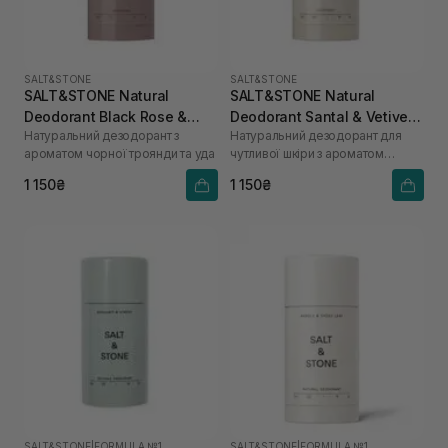
SALT&STONE
SALT&STONE
SALT&STONE Natural
SALT&STONE Natural
Deodorant Black Rose &
Deodorant Santal & Vetiver
Натуральний дезодорант з
Натуральний дезодорант для
Oud - Formula Nº 1 75 г
Formula №1 (Sensitive Skin)
ароматом чорної троянди та уда
чутливої шкіри з ароматом
75 г
сандалового дерева та
1 150₴
1 150₴
ветиверу
SALT&STONE
|
FORMULA №1
SALT&STONE
|
FORMULA №1