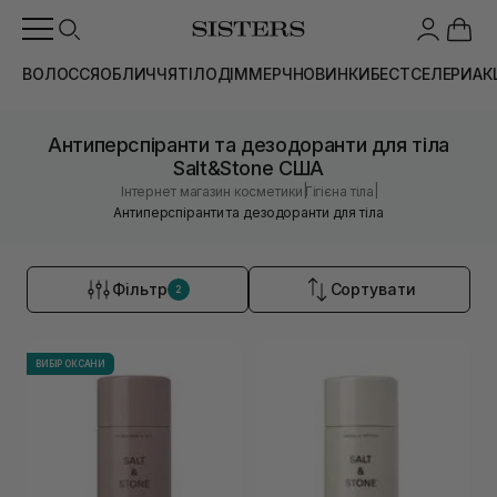
ВОЛОССЯ
ОБЛИЧЧЯ
ТІЛО
ДІМ
МЕРЧ
НОВИНКИ
БЕСТСЕЛЕРИ
АК
Антиперспіранти та дезодоранти для тіла
Salt&Stone США
|
|
Інтернет магазин косметики
Гігієна тіла
Антиперспіранти та дезодоранти для тіла
Фільтр
Сортувати
2
ВИБІР ОКСАНИ