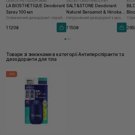
LA BIOSTHETIQUE
|
HOMME
SALT&STONE
|
FORMULA №1
BILO
LA BIOSTHETIQUE Deodorant
SALT&STONE Deodorant
BIL
Spray 100 мл
Naturel Bergamot & Hinoka
Blo
Освіжаючий дезодорант-спрей тривалої дії
Натуральний дезодорант з ароматом бергамота і хіноки
Спре
Formula №1 75 г
1 120₴
1 150₴
265
Товари зі знижками в категорії Антиперспіранти та
дезодоранти для тіла
-15%