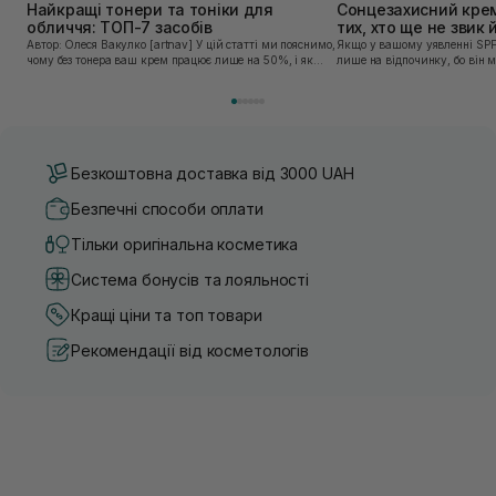
Найкращі тонери та тоніки для
Сонцезахисний крем
обличчя: ТОП-7 засобів
тих, хто ще не звик
Автор: Олеся Вакулко [artnav] У цій статті ми пояснимо,
Якщо у вашому уявленні SPF
чому без тонера ваш крем працює лише на 50%, і як
лише на відпочинку, бо він 
знайти засіб під потреби саме вашої шкіри. Хибною є
шкірі, може бути вибагливи
думка, що тонізація — це зайвий е...
чи скочується під макіяжем і
Безкоштовна доставка від 3000 UAH
Безпечні способи оплати
Тільки оригінальна косметика
Система бонусів та лояльності
Кращі ціни та топ товари
Рекомендації від косметологів