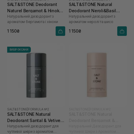
SALT&STONE Deodorant
SALT&STONE Natural
Naturel Bergamot & Hinoka
Deodorant Neroli&Basil
Натуральний дезодорант з
Натуральний дезодорант з
Formula №1 75 г
Formula №1
ароматом бергамота і хіноки
ароматом неролі та шисо
1 150₴
1 150₴
ВИБІР ОКСАНИ
SALT&STONE
|
FORMULA №2
SALT&STONE
|
FORMULA №2
SALT&STONE Natural
SALT&STONE Natural
Deodorant Santal & Vetiver
Deodorant Bergamot &
Натуральний дезодорант для
Натуральний Дезодорант для
Formula №2 (Sensitive Skin)
Hinoki Formula № 2
чутливої шкіри з ароматом
Чутливої Шкіри з Ароматом
75 г
(Sensitive Skin) 75 г