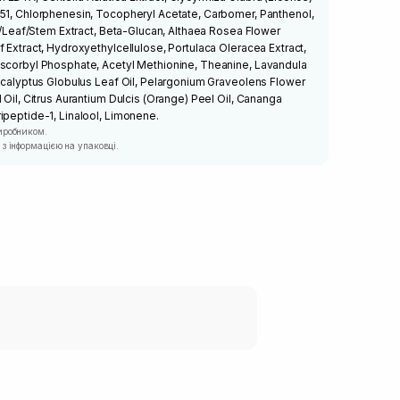
-51, Chlorphenesin, Tocopheryl Acetate, Carbomer, Panthenol,
it/Leaf/Stem Extract, Beta-Glucan, Althaea Rosea Flower
 Extract, Hydroxyethylcellulose, Portulaca Oleracea Extract,
Ascorbyl Phosphate, Acetyl Methionine, Theanine, Lavandula
Eucalyptus Globulus Leaf Oil, Pelargonium Graveolens Flower
 Oil, Citrus Aurantium Dulcis (Orange) Peel Oil, Cananga
ipeptide-1, Linalool, Limonene.
иробником.
з інформацією на упаковці.