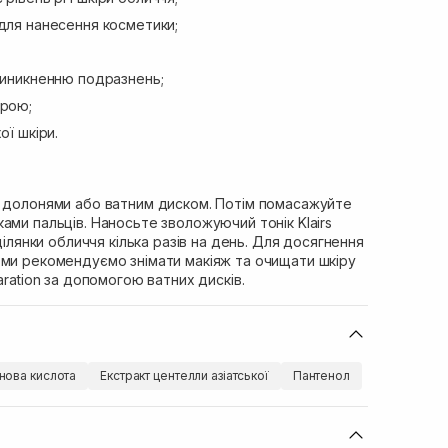
для нанесення косметики;
виникненню подразнень;
ірою;
ої шкіри.
у долонями або ватним диском. Потім помасажуйте
ами пальців. Наносьте зволожуючий тонік Klairs
 ділянки обличчя кілька разів на день. Для досягнення
 ми рекомендуємо знімати макіяж та очищати шкіру
aration за допомогою ватних дисків.
нова кислота
Екстракт центелли азіатської
Пантенол