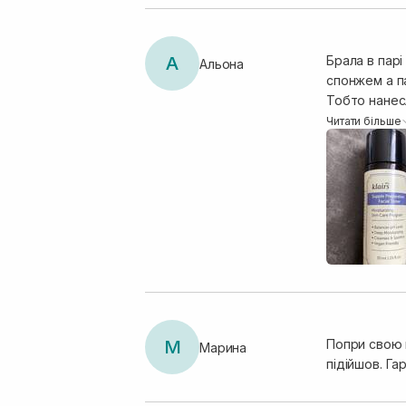
подразнень.
А
Брала в парі
Альона
спонжем а п
Тобто нанесл
економний у 
Читати більше
М
Попри свою г
Марина
підійшов. Г