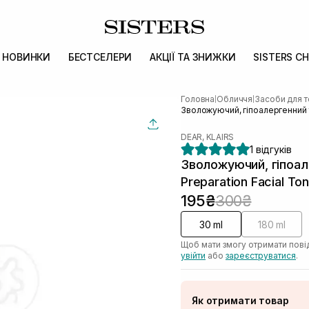
НОВИНКИ
БЕСТСЕЛЕРИ
АКЦІЇ ТА ЗНИЖКИ
SISTERS CH
Головна
Обличчя
Засоби для т
|
|
Зволожуючий, гіпоалергенний то
DEAR, KLAIRS
1 відгуків
Зволожуючий, гіпоал
Preparation Facial To
195₴
300₴
30 ml
180 ml
Щоб мати змогу отримати пові
увійти
або
зареєструватися
.
Як отримати товар