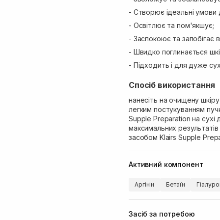
- Створює ідеальні умови 
- Освітлює та пом'якшує;
- Заспокоює та запобігає 
- Швидко поглинається шк
- Підходить і для дуже сух
Спосіб використання
нанесіть на очищену шкір
легким постукуванням пучк
Supple Preparation на сухі
максимальних результатів
засобом Klairs Supple Prep
Активний компонент
Аргінін
Бетаїн
Гіалуро
Засіб за потребою