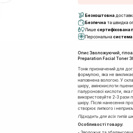
Доставка Новою По
Безкоштовна
Самовивіз м. Луцьк, 
доставка
Самовивіз м. Львів, в
Безпечна
та швидка оп
(Duck’s Lake)
Лише
сертифікована 
Самовивіз м. Львів, в
Персональна
система 
Самовивіз м. Львів, 
Самовивіз м. Рівне, ву
Опис Зволожуючий, гіпоал
Самовивіз м. Рівне, в
Preparation Facial Toner 
Екватор)
Тонік призначений для дог
формулою, яка не викликає
наповнена вологою. У скла
шкіру, амінокислоти пшени
гіалуронової кислоти, яка
використовуйте 2-3 рази п
шкіру. Після нанесення пр
створює липкого і неприєм
Підходить для всіх типів шк
Особливості товару:
- Зволожує та збалансовує