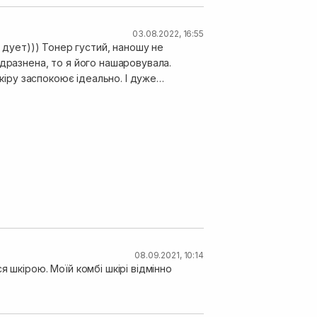
03.08.2022, 16:55
й дует))) Тонер густий, наношу не
дразнена, то я його нашаровувала.
шкіру заспокоює ідеально. І дуже
. Має легкий аромат трав.
08.09.2021, 10:14
 шкірою. Моїй комбі шкірі відмінно