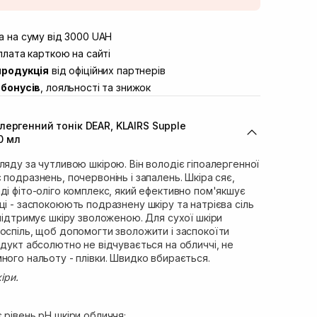
штою
Немає в наявності!
вул. Винниченка 4
 на суму від 3000 UAH
Немає в наявності!
ул. Академіка Підстригача, 1В
лата карткою на сайті
Немає в наявності!
продукція
від офіційних партнерів
ул. Івана Франка 36
Немає в наявності!
бонусів
, лояльності та знижок
вул. Степана Бандери 45
Немає в наявності!
л. 16-го Липня, 15
Немає в наявності!
ергенний тонік DEAR, KLAIRS Supple
ул. Кулика і Гудачека 23 (ТЦ
Немає в наявності!
30 мл
ляду за чутливою шкірою. Він володіє гіпоалергенної
 подразнень, почервонінь і запалень. Шкіра сяє,
ді фіто-оліго комплекс, який ефективно пом'якшує
ці - заспокоюють подразнену шкіру та натрієва сіль
 підтримує шкіру зволоженою. Для сухої шкіри
оспіль, щоб допомогти зволожити і заспокоїти
одукт абсолютно не відчувається на обличчі, не
ного нальоту - плівки. Швидко вбирається.
іри.
 рівень рН шкіри обличчя;