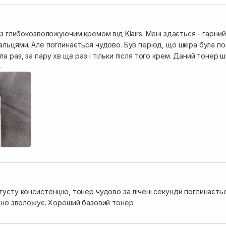
 з глибокозволожуючим кремом від Klairs. Мені здається - гарни
альцями. Але поглинається чудово. Був період, що шкіра була по
а раз, за пару хв ще раз і тільки після того крем. Даний тонер 
використанні. Я брала мініатюру на пробу, а вистачило на довго
усту консистенцію, тонер чудово за лічені секунди поглинається
арно зволожує. Хороший базовий тонер.