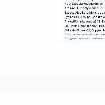
Root Extract, Polyquaternium
Arginine, Luffa Cylindrica Fru
Extract, Aloe Barbadensis Leaf
Lysine HCL, Proline, Sodium 
Angustifolia (Lavender) Oil, 
Oil, Citrus Limon (Lemon) Peel
Odorata Flower Oil, Copper Tr
Склад засобу може змінюватись в
Перед використанням ознайомтесь 