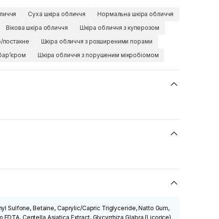
личчя
Суха шкіра обличчя
Нормальна шкіра обличчя
Вікова шкіра обличчя
Шкіра обличчя з куперозом
ю/постакне
Шкіра обличчя з розширеними порами
барʼєром
Шкіра обличчя з порушеним мікробіомом
yl Sulfone, Betaine, Caprylic/Capric Triglyceride, Natto Gum,
EDTA, Centella Asiatica Extract, Glycyrrhiza Glabra (Licorice)