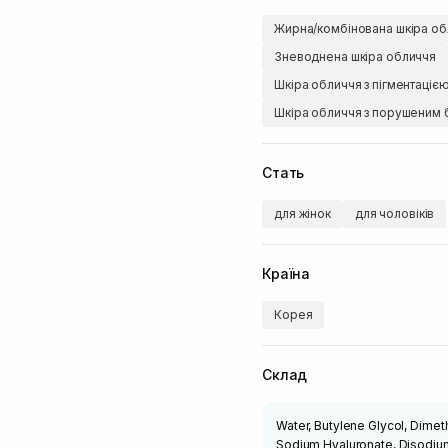
Жирна/комбінована шкіра об
Зневоднена шкіра обличчя
Шкіра обличчя з пігментаціє
Шкіра обличчя з порушеним 
Стать
для жінок
для чоловіків
Країна
Корея
Склад
Water, Butylene Glycol, Dimeth
Sodium Hyaluronate, Disodium 