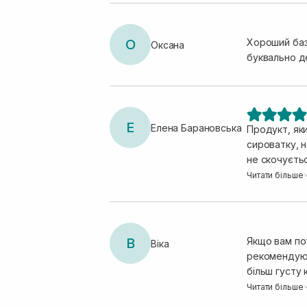
О
Хороший базо
Оксана
буквально де
Е
Елена Барановська
Продукт, яки
сироватку, н
не скочуєть
запах зовсім
Читати більше
вистачило на
використову
В
Якщо вам по
Віка
рекомендую з
більш густу 
подразнена, 
Читати більше
обличчі. Цей