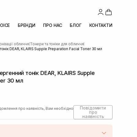
OICE
БРЕНДИ
ПРО НАС
БЛОГ
КОНТАКТИ
онізації обличчя
Тонери та тоніки для обличчя
|
|
нік DEAR, KLAIRS Supple Preparation Facial Toner 30 мл
ергенний тонік DEAR, KLAIRS Supple
ner 30 мл
Повідомити
домлення про наявність, Вам необхідно
про
наявність