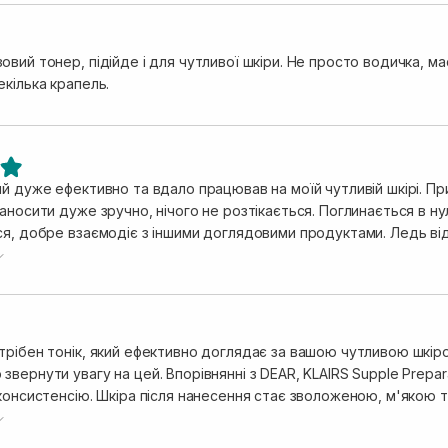
вий тонер, підійде і для чутливої шкіри. Не просто водичка, ма
кілька крапель.
й дуже ефективно та вдало працював на моїй чутливій шкірі. Пр
аносити дуже зручно, нічого не розтікається. Поглинається в нул
ся, добре взаємодіє з іншими доглядовими продуктами. Ледь ві
 не нав'язливий. Після використання даного засобу залишились 
 2 тижні щоденного використання вранці та ввечері. Як на мене
вала вдосталь. 😇🥰
трібен тонік, який ефективно доглядає за вашою чутливою шкіро
вернути увагу на цей. Впорівнянні з DEAR, KLAIRS Supple Prepara
консистенсію. Шкіра після нанесення стає зволоженою, м'якою т
то він чудово її заспокоїть. Крім того, він швидко поглинається,
 тонік дійсно робить свою роботу, даруючи шкірі сяйво, свіжість