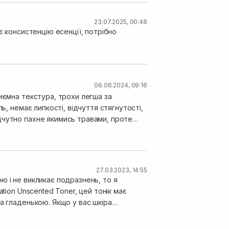
23.07.2025, 00:48
є консистенцію есенції, потрібно
06.06.2024, 09:16
иємна текстура, трохи легша за
ь, немає липкості, відчуття стягнутості,
дчутно пахне якимись травами, проте
лише приємні враження. Мініатюри мені
, це досить економно, хоча я його
27.03.2023, 14:55
ю і не викликає подразнень, то я
tion Unscented Toner, цей тонік має
а гладенькою. Якщо у вас шкіра
 не залишає липкості і не відчувається на
 і гладкість, не викликаючи при цьому