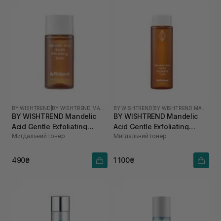
BY WISHTREND
|
BY WISHTREND MANDELIC ACID
BY WISHTREND
|
BY WISHTREND MANDELIC ACID
BY WISHTREND Mandelic
BY WISHTREND Mandelic
Acid Gentle Exfoliating
Acid Gentle Exfoliating
Мигдальний тонер
Мигдальний тонер
Toner 30 мл
Toner 150 мл
490₴
1 100₴