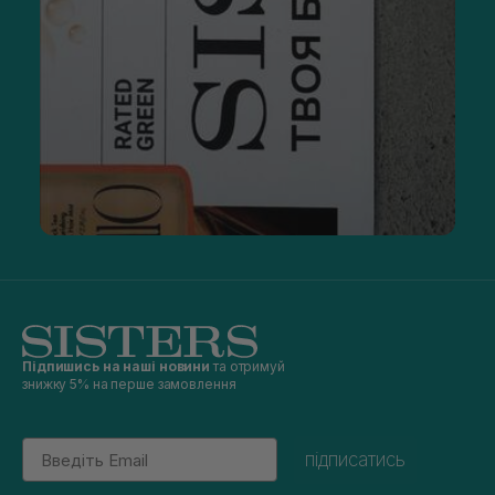
Підпишись на наші новини
та отримуй
знижку 5% на перше замовлення
Email
підписатись