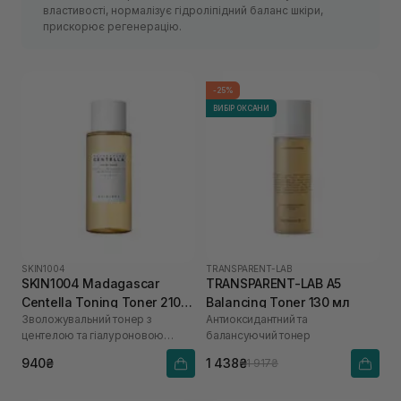
властивості, нормалізує гідроліпідний баланс шкіри,
прискорює регенерацію.
-25%
ВИБІР ОКСАНИ
SKIN1004
TRANSPARENT-LAB
SKIN1004 Madagascar
TRANSPARENT-LAB A5
Centella Toning Toner 210
Balancing Toner 130 мл
Зволожувальний тонер з
Антиоксидантний та
мл
центелою та гіалуроновою
балансуючий тонер
кислотою
940₴
1 438₴
1 917₴