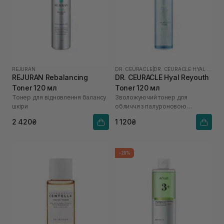
REJURAN
DR. CEURACLE
|
DR. CEURACLE HYAL REYOUTH
REJURAN Rebalancing
DR. CEURACLE Hyal Reyouth
Toner 120 мл
Toner 120 мл
Тонер для відновлення балансу
Зволожуючий тонер для
шкіри
обличчя з гіалуроновою
кислотою
2 420₴
1 120₴
-20%