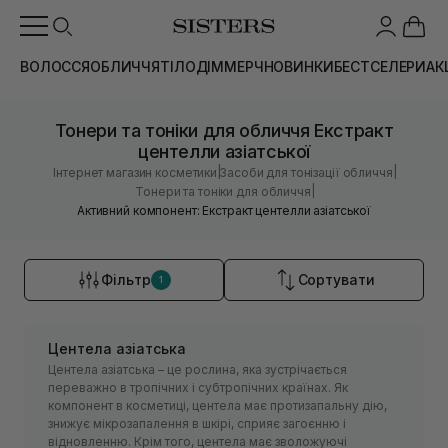
ВОЛОССЯ
ОБЛИЧЧЯ
ТІЛО
ДІМ
МЕРЧ
НОВИНКИ
БЕСТСЕЛЕРИ
АК
Тонери та тоніки для обличчя Екстракт
центелли азіатської
|
|
Інтернет магазин косметики
Засоби для тонізації обличчя
|
Тонери та тоніки для обличчя
Активний компонент: Екстракт центелли азіатської
Фільтр
Сортувати
1
Центела азіатська
Центела азіатська – це рослина, яка зустрічається
переважно в тропічних і субтропічних країнах. Як
компонент в косметиці, центела має протизапальну дію,
знижує мікрозапалення в шкірі, сприяє загоєнню і
відновленню. Крім того, центела має зволожуючі