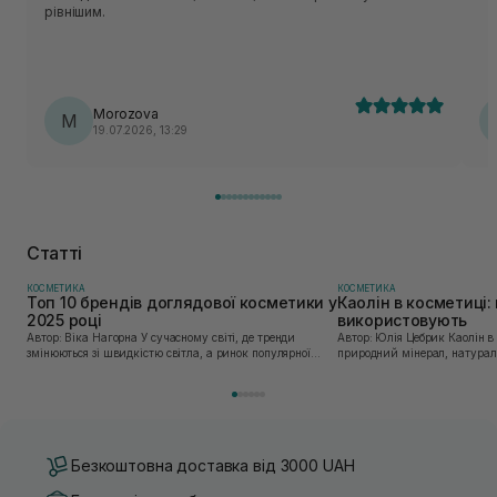
рівнішим.
Morozova
M
19.07.2026, 13:29
Статті
КОСМЕТИКА
КОСМЕТИКА
Топ 10 брендів доглядової косметики у
Каолін в косметиці: 
2025 році
використовують
Автор: Віка Нагорна У сучасному світі, де тренди
Автор: Юлія Цебрик Каолін в косметології – це
змінюються зі швидкістю світла, а ринок популярної
природний мінерал, натураль
косметики переповнений новими пропозиціями, вибір
безліч переваг для шкіри обл
засобу для себе стає справжнім викликом. 2025 р...
завдяки великій кількості ко
Безкоштовна доставка від 3000 UAH