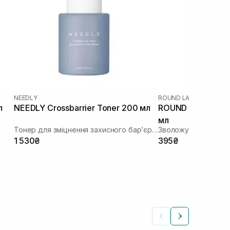
NEEDLY
ROUND LAB
|
ROUND LAB
л
NEEDLY Crossbarrier Toner 200 мл
ROUND LAB 1025 
мл
Тонер для зміцнення захисного бар’єру з керамідами та пантенолом
Зволожуючий тоне
1 530₴
395₴