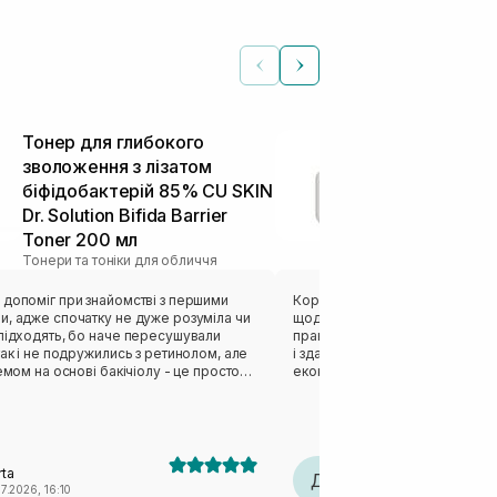
Тонер для глибокого
Бар'єрний к
зволоження з лізатом
для обличчя
біфідобактерій 85% CU SKIN
Barrier Crea
Тонери та тонік
Dr. Solution Bifida Barrier
Toner 200 мл
Тонери та тоніки для обличчя
 допоміг при знайомстві з першими
Користуюся цим тонером вже 
и, адже спочатку не дуже розуміла чи
щодня — вранці та ввечері, і я 
 підходять, бо наче пересушували
практично не закінчується 😄
так і не подружились з ретинолом, але
і здається, що він якийсь неск
ремом на основі бакічіолу - це просто
економний у використанні. Так
якось недооцінений цей продукт.
він не водичка, а такий легки
ху, ніби звичайна водичка, але
приємний. Я наношу тільки рук
іст - це дійсно допомога будь-якій
диска — так набагато комфортні
засіб не витрачається даремн
швидко, не залишає липкості, а
ta
Дарья
м'яка, зволожена і ніби більш 
Д
7.2026, 16:10
11.07.2026, 23:02
подобається користуватися ни