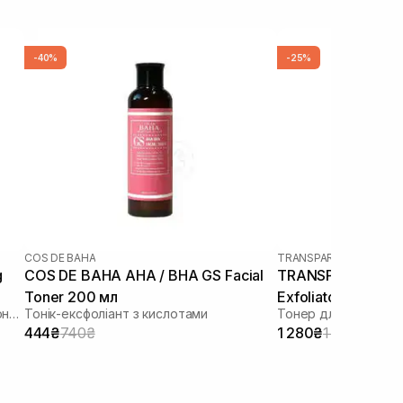
-40%
-25%
COS DE BAHA
TRANSPARENT-LAB
g
COS DE BAHA AHA / BHA GS Facial
TRANSPARENT-LA
Toner 200 мл
Exfoliator 130 мл
Антиоксидантний та балансуючий тонер
Тонік-ексфоліант з кислотами
Тонер для інтенсив
444₴
740₴
1 280₴
1 707₴