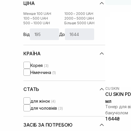
ЦІНА
Менше 100 UAH
1000 – 2000 UAH
100 – 500 UAH
2000 – 5000 UAH
500 – 1000 UAH
Більше 5000 UAH
Від
До
КРАЇНА
Корея
(3)
Німеччина
(1)
CU SKIN
СТАТЬ
CU SKIN PD
мл
для жінок
(4)
Тонер для в
для чоловіків
(3)
бакучіолом
1 644₴
ЗАСІБ ЗА ПОТРЕБОЮ