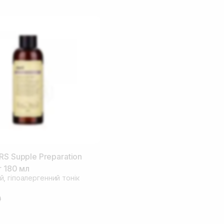
RS Supple Preparation
r 180 мл
, гіпоалергенний тонік
₴