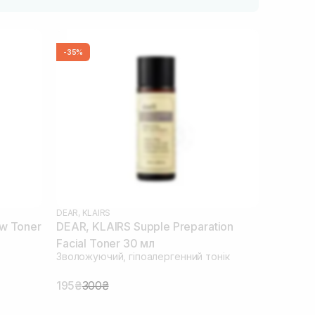
-35%
DEAR, KLAIRS
w Toner
DEAR, KLAIRS Supple Preparation
Facial Toner 30 мл
Зволожуючий, гіпоалергенний тонік
195₴
300₴