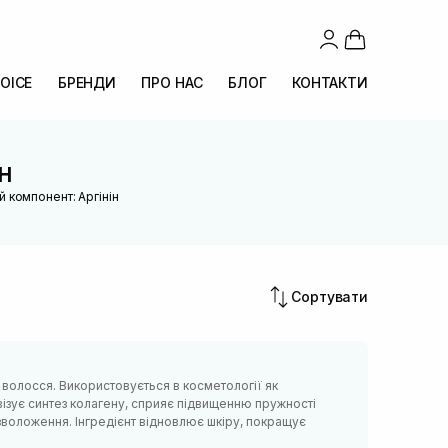
OICE
БРЕНДИ
ПРО НАС
БЛОГ
КОНТАКТИ
н
й компонент: Аргінін
Сортувати
 волосся. Використовується в косметології як
візує синтез колагену, сприяє підвищенню пружності
 зволоження. Інгредієнт відновлює шкіру, покращує