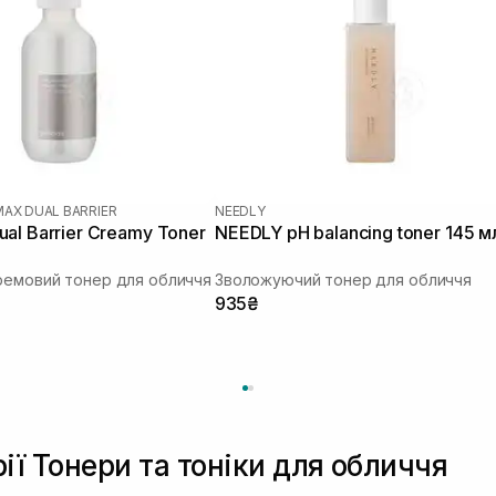
MAX DUAL BARRIER
NEEDLY
al Barrier Creamy Toner
NEEDLY pH balancing toner 145 м
ремовий тонер для обличчя
Зволожуючий тонер для обличчя
935₴
ії Тонери та тоніки для обличчя