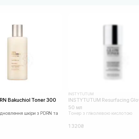
INSTYTUTUM
RN Bakuchiol Toner 300
INSTYTUTUM Resurfacing Glo
50 мл
ідновлення шкіри з PDRN та
Тонер з гліколевою кислотою
1 320₴