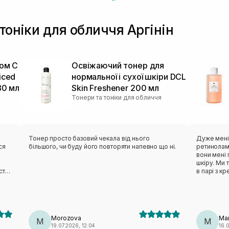
тоніки для обличчя Аргінін
ном C
Освіжаючий тонер для
iced
нормальної і сухої шкіри DCL
80 мл
Skin Freshener 200 мл
Тонери та тоніки для обличчя
Тонер просто базовий чекала від нього
Дуже мені
ся
більшого, чи буду його повторяти напевно що ні.
ретинолам
вони мені
шкіру. Ми 
стає
в парі з к
знахідна, 
Немає запа
барєрний м
шкірі.
Morozova
Mar
M
M
19.07.2026, 12:04
16.0