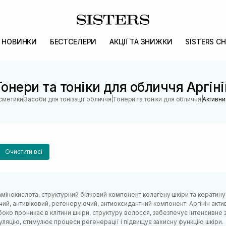
НОВИНКИ
БЕСТСЕЛЕРИ
АКЦІЇ ТА ЗНИЖКИ
SISTERS CH
Тонери та тоніки для обличчя Аргіні
|
|
|
осметики
Засоби для тонізації обличчя
Тонери та тоніки для обличчя
Активни
Очистити всі
амінокислота, структурний білковий компонент колагену шкіри та кератину
ий, антивіковий, регенеруючий, антиоксидантний компонент. Аргінін акти
боко проникає в клітини шкіри, структуру волосся, забезпечує інтенсивне
уляцію, стимулює процеси регенерації і підвищує захисну функцію шкіри.