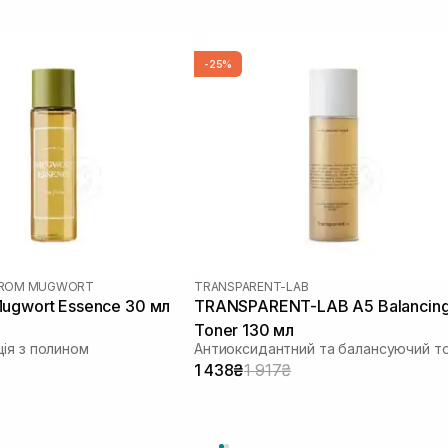
-25%
 FROM MUGWORT
TRANSPARENT-LAB
ugwort Essence 30 мл
TRANSPARENT-LAB A5 Balancin
Toner 130 мл
ія з полином
1 438₴
1 917₴