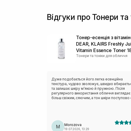
Пребіотики
(+3)
Пробіотики
(+4)
Відгуки про Тонери та 
Протеїни пшениці
(+1)
Ретиніл пальмітат
(+2)
Ретинол/ Вітамін А
(+3)
Тонер-есенція з вітамі
Розмарин
(+2)
DEAR, KLAIRS Freshly Ju
Саліцилова кислота
(+11)
Vitamin Essence Toner 1
Сечовина
(+1)
Тонери та тоніки для обличчя
Сквалан
(+1)
Стовбурові клітини
(+1)
Токоферол
(+1)
Транексамова кислота
Дуже подобається його легка есенційна
(+3)
текстура, чудово зволожує, швидко вбираєть
Трипептид міді
(+1)
та залишає шкіру м’якою й пружною. Після
Фактори росту
регулярного використання обличчя виглядає
(+1)
більш свіжим, сяючим, а тон шкіри поступово 
Ферулова кислота
(+1)
рівнішим.
Фосфоліпіди
(+2)
Чайне дерево
(+1)
Morozova
M
19.07.2026, 13:29