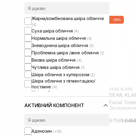
Жирна/комбінована шкіра обличчя
-35%
(4)
Суха шкіра обличчя
(4)
Нормальна шкіра обличчя
(4)
Зневоднена шкіра обличчя
(3)
Проблемна шкіра /акне обличчя
(1)
Вікова шкіра обличчя
(4)
Чутлива шкіра обличчя
(1)
Шкіра обличчя з куперозом
(2)
Шкіра обличчя з пігментацією/
постакне
(4)
DEAR, KLAIRS
Шкіра обличчя з розширеними
DEAR, KLAI
порами
(3)
Facial Tone
Шкіра обличчя з порушеним
АКТИВНИЙ КОМПОНЕНТ
Зволожуючий
барʼєром
(3)
Шкіра обличчя з порушеним
679₴
1 045
мікробіомом
(2)
Аденозин
(+10)