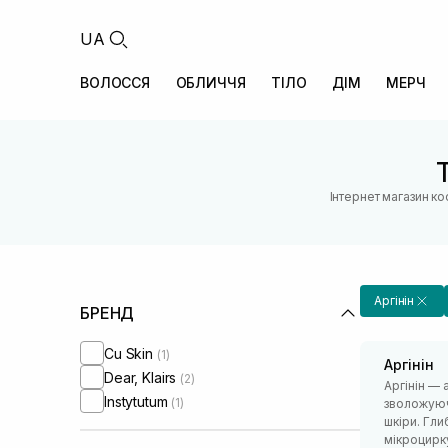
UA
ВОЛОССЯ
ОБЛИЧЧЯ
ТІЛО
ДІМ
МЕРЧ
Інтернет магазин к
Аргінін
БРЕНД
Cu Skin
(1)
Аргінін
Dear, Klairs
(2)
Аргінін — 
Instytutum
(1)
зволожуюч
шкіри. Гли
мікроцирк