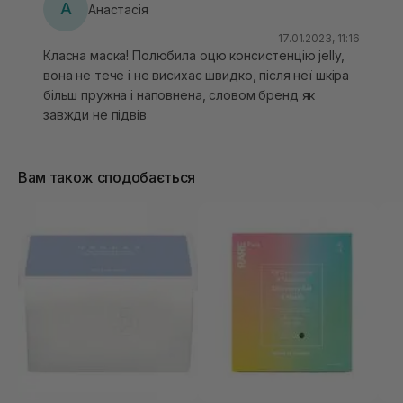
А
Анастасія
17.01.2023, 11:16
Класна маска! Полюбила оцю консистенцію jelly,
вона не тече і не висихає швидко, після неї шкіра
більш пружна і наповнена, словом бренд як
завжди не підвів
Вам також сподобається