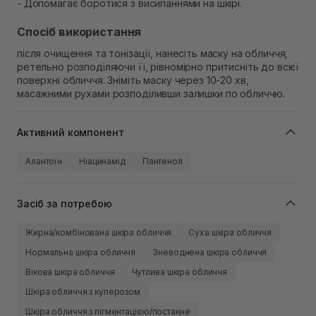
- Допомагає боротися з висипаннями на шкірі.
Спосіб використання
після очищення та тонізації, нанесіть маску на обличчя,
ретельно розподіляючи її, рівномірно притисніть до всієї
поверхні обличчя. Зніміть маску через 10-20 хв,
масажними рухами розподіливши залишки по обличчю.
Активний компонент
Алантоїн
Ніацинамід
Пантенол
Засіб за потребою
Жирна/комбінована шкіра обличчя
Суха шкіра обличчя
Нормальна шкіра обличчя
Зневоднена шкіра обличчя
Вікова шкіра обличчя
Чутлива шкіра обличчя
Шкіра обличчя з куперозом
Шкіра обличчя з пігментацією/постакне