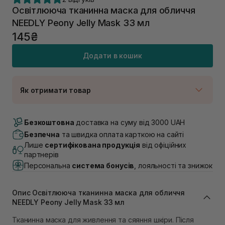
Освітлююча тканинна маска для обличчя
NEEDLY Peony Jelly Mask 33 мл
145₴
Додати в кошик
Як отримати товар
Доставка Новою Поштою
В наявності
Безкоштовна
доставка на суму від 3000 UAH
Самовивіз м. Луцьк, вул. Винниченка 4
Безпечна
та швидка оплата карткою на сайті
Немає в наявності!
Лише
сертифікована продукція
від офіційних
Самовивіз м. Львів, вул. Академіка Підстригача, 1В
партнерів
(Duck’s Lake)
Персональна
система бонусів
, лояльності та знижок
Немає в наявності!
Самовивіз м. Львів, вул. Івана Франка 36
Немає в наявності!
Опис Освітлююча тканинна маска для обличчя
Самовивіз м. Львів, вул. Степана Бандери 45
NEEDLY Peony Jelly Mask 33 мл
В наявності
Самовивіз м. Рівне, вул. 16-го Липня, 15
Тканинна маска для живлення та сяяння шкіри. Після