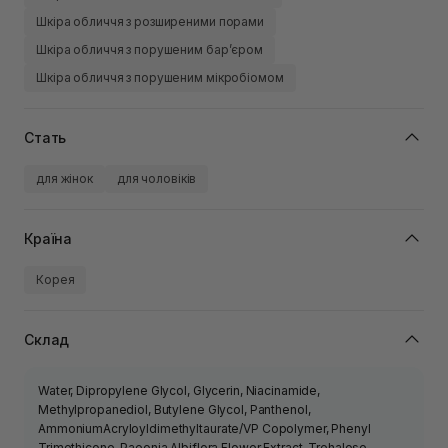
Шкіра обличчя з розширеними порами
Шкіра обличчя з порушеним барʼєром
Шкіра обличчя з порушеним мікробіомом
Стать
для жінок
для чоловіків
Країна
Корея
Склад
Water, Dipropylene Glycol, Glycerin, Niacinamide,
Methylpropanediol, Butylene Glycol, Panthenol,
AmmoniumAcryloyldimethyltaurate/VP Copolymer, Phenyl
Trimethicone, Paeonia Albiflora Flower Extract, Trehalose