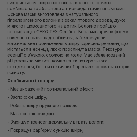
використання, шкіра наповнена вологою, пружна,
Немає в наявності!
Самовивіз м. Рівне, вул. Кулика і Гудачека 23 (ТЦ
пом'якшена та збагачена антиоксидантами і вітамінами.
Екватор)
Основа маски виготовлена ​​з натурального
Немає в наявності!
гіпоалергенного волокна з евкаліптового дерева, дуже
м’якого і шовковистого на дотик. Волокно пройшло
сертифікацію OEKO-TEX Certified. Вона має зручну форму
і відмінно прилягає до обличчя, забезпечуючи
максимальне проникнення в шкіру корисних речовин, що
містяться в есенції, якою просякнута маска. Текстура
есенції є в’язкою, схожою на желе. Має збалансований
рН рівень та містить компоненти натурального
походження, без синтетичних барвників, ароматизаторів
і спирту.
Особливості товару:
- Має виражений протизапальний ефект;
- Заспокоює шкіру;
- Робить шкіру пружною і свіжою;
- Має освітлюючу дію;
- Зменшує трансепідермальну втрату вологи;
- Покращує бар’єрну функцію шкіри;