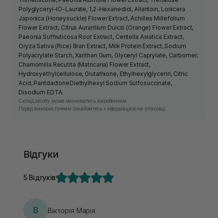
Polyglyceryl-IO-Laurate, 1,2-Hexanediol, Allantoin, Lonicera
Japonica (Honeysuckle) Flower Extract, Achillea Millefolium
Flower Extract, Citrus Aurantium Dulcis (Orange) Flower Extract,
Paeonia Suffruticosa Root Extract, Centella Asiatica Extract,
Oryza Sativa (Rice) Bran Extract, Milk Protein Extract, Sodium
Polyacrylate Starch, Xanthan Gum, Glyceryl Caprylate, Carbomer,
Chamomilla Recutita (Matricaria) Flower Extract,
Hydroxyethylcellulose, Glutathione, Ethylhexylglycerin, Citric
Acid, PantdactoneDiethylhexyl Sodium Sulfosuccinate,
Disodium EDTA.
Склад засобу може змінюватись виробником.
Перед використанням ознайомтесь з інформацією на упаковці.
Відгуки
5 Відгуків
В
Вікторія Марія