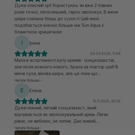
Дуже класний spf. Користуюсь їм вже 2 повних
роки точно, легесенький, гарно зволожує. В мене
шкіра схильна більш до сухості Цей мені
подобається значно більше ніж Sun Aqua з
блакитною кришечкою
І
Ірина
09.04.2026, 11:08
Мала в асортименті купу кремів- сонцезахистів,
але після кожного нового, брала на повтор цей! В
мене суха, вікова шкіра, але це поки що
найкращий спф для мого обличчя! Закриваю
Читати більше
вранці ним вітамін С, обличчя красиве, зволожене
Е
Елена
і має гарний не жирний блиск! А ще приємна шкіра
на дотик, не пече, і сама консистенція дуже
15.11.2025, 20:56
комфортна і не вибілює! От за його ще і ціну - я
Дуже ніжний, легкий сонцезахист, який
готова брати по 3 шт.за раз, і співати йому оди-
відчувається як зволожувальний крем. Лягає
пісні! От справді🫶🫶🫶
рівно, не вибілює, не липне. Дає живий,
доглянутий фініш без жирності. Під макіяжем
Читати більше
поводиться ідеально, нічого не скочується. Не