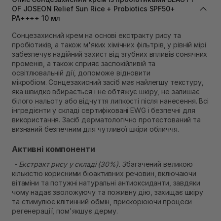
Самовивіз м. Львів, вул. Степана Бандери 45
OF JOSEON Relief Sun Rice + Probiotics SPF50+
В наявності
PA++++ 10 мл
Самовивіз м. Рівне, вул. 16-го Липня, 15
Сонцезахисний крем на основі екстракту рису та
В наявності
пробіотиків, а також м'яких хімічних фільтрів, у рівній мірі
Самовивіз м. Рівне, вул. Кулика і Гудачека 23 (ТЦ
забезпечує надійний захист від згубних впливів сонячних
Екватор)
променів, а також сприяє заспокійливій та
Немає в наявності!
освітлювальній дії, допоможе відновити
мікробіом. Сонцезахисний засіб має найлегшу текстуру,
яка швидко вбирається і не обтяжує шкіру, не залишає
білого нальоту або відчуття липкості після нанесення. Всі
інгредієнти у складі сертифіковані EWG і безпечні для
використання. Засіб дерматологічно протестований та
визнаний безпечним для чутливої ​​шкіри обличчя.
Активні компоненти
- Екстракт рису у складі (30%). З
багачений великою
кількістю корисними біоактивних речовин, включаючи
вітаміни та потужні натуральні антиоксиданти, завдяки
чому надає зволожуючу та поживну дію, захищає шкіру
та стимулює клітинний обмін, прискорюючи процеси
регенерації, пом'якшує дерму.