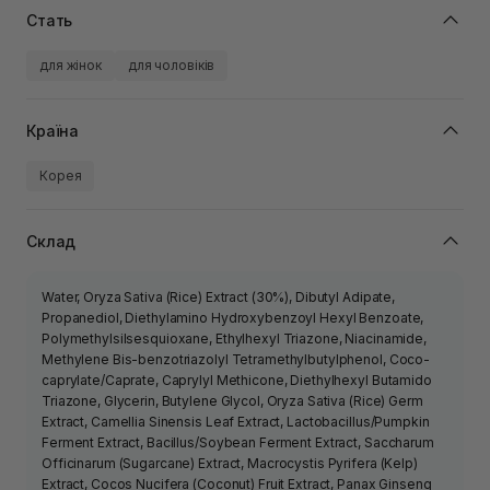
Стать
для жінок
для чоловіків
Країна
Корея
Склад
Water, Oryza Sativa (Rice) Extract (30%), Dibutyl Adipate,
Propanediol, Diethylamino Hydroxybenzoyl Hexyl Benzoate,
Polymethylsilsesquioxane, Ethylhexyl Triazone, Niacinamide,
Methylene Bis-benzotriazolyl Tetramethylbutylphenol, Coco-
caprylate/Caprate, Caprylyl Methicone, Diethylhexyl Butamido
Triazone, Glycerin, Butylene Glycol, Oryza Sativa (Rice) Germ
Extract, Camellia Sinensis Leaf Extract, Lactobacillus/Pumpkin
Ferment Extract, Bacillus/Soybean Ferment Extract, Saccharum
Officinarum (Sugarcane) Extract, Macrocystis Pyrifera (Kelp)
Extract, Cocos Nucifera (Coconut) Fruit Extract, Panax Ginseng