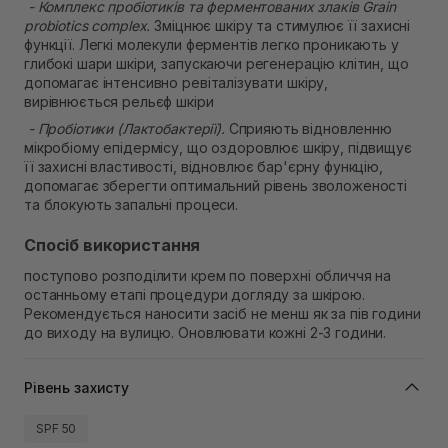
- Комплекс пробіотиків та ферментованих злаків Grain
probiotics complex.
Зміцнює шкіру та стимулює її захисні
функції. Легкі молекули ферментів легко проникають у
глибокі шари шкіри, запускаючи регенерацію клітин, що
допомагає інтенсивно ревіталізувати шкіру,
вирівнюється рельєф шкіри
- Пробіотики (Лактобактерії).
Сприяють відновленню
мікробіому епідермісу, що оздоровлює шкіру, підвищує
її захисні властивості, відновлює бар'єрну функцію,
допомагає зберегти оптимальний рівень зволоженості
та блокують запальні процеси.
Спосіб використання
поступово розподілити крем по поверхні обличчя на
останньому етапі процедури догляду за шкірою.
Рекомендується наносити засіб не менш як за пів години
до виходу на вулицю. Оновлювати кожні 2-3 години.
Рівень захисту
SPF 50