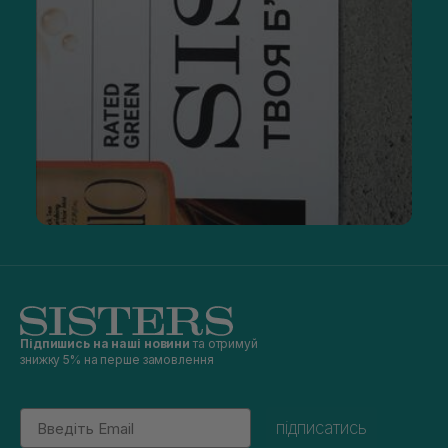
Підпишись на наші новини
та отримуй
знижку 5% на перше замовлення
Email
підписатись