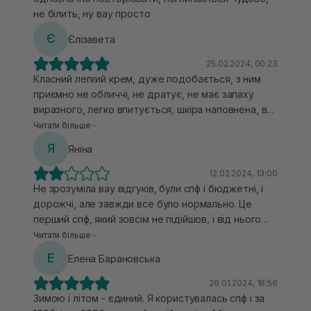
не білить, ну вау просто
Є
Єлізавета
25.02.2024, 00:23
Класний легкий крем, дуже подобається, з ним
приємно не обличчі, не дратує, не має запаху
виразного, легко впитується, шкіра наповнена, в
кого суха або схильна до сухості шкіра, можна
Читати більше
наносити без звичайного денного крему, бо знаю
Я
Яніна
що деякі дівчата наносять спочатку звичайний
крем, а потім сонцезахисний, то тут точно не
12.02.2024, 13:00
потрібно. Добре зволожує, з ним шкіра гарна, не
Не зрозуміла вау відгуків, були спф і бюджетні, і
хочеться зверху щось наносити насправді.
дорожчі, але завжди все було нормально. Це
Повторю крем)
перший спф, який зовсім не підійшов, і від нього
починало пекти обличчя, саме після нанесення
Читати більше
хвилин через 5. Радила косметолог, але це не мій
Е
Елена Барановська
спф
26.01.2024, 18:56
Зимою і літом - єдиний. Я користувалась спф і за