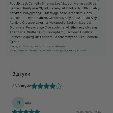
Root Extract, Camellia Sinensis Leaf Extract, Monascus/Rice
Ferment, Pentylene Glycol, Behenyl Alcohol, Poly C10-30 Alkyl
Acrylate, Polyglyceryl-3 Methylglucose Distearate, Decyl
Glucoside, Tromethamine, Carbomer, Acrylates/C10-30 Alkyl
Acrylate Crosspolymer, 1,2-Hexanediol,Sodium Stearoyl
Glutamate, Polyacrylate Crosspolymer-6, Ethylhexylglycerin,
Adenosine, Xanthan Gum, Tocopherol, Lactobacillus/Rice
Ferment, Aspergillus Ferment, Saccharomyces/Rice Ferment
Filtrate.
Склад засобу може змінюватись виробником.
Перед використанням ознайомтесь з інформацією на упаковці.
Відгуки
26 Відгуків
Я
Яна
29.05.2026, 21:36