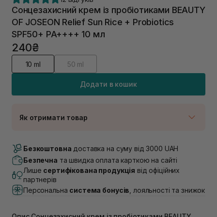
Сонцезахисний крем із пробіотиками BEAUTY
OF JOSEON Relief Sun Rice + Probiotics
SPF50+ PA++++ 10 мл
240₴
10 ml
50 ml
Додати в кошик
Як отримати товар
Доставка Новою Поштою
В наявності
Безкоштовна
доставка на суму від 3000 UAH
Самовивіз м. Луцьк, вул. Винниченка 4
Безпечна
та швидка оплата карткою на сайті
В наявності
Лише
сертифікована продукція
від офіційних
Самовивіз м. Львів, вул. Академіка Підстригача, 1В
партнерів
(Duck’s Lake)
Персональна
система бонусів
, лояльності та знижок
Немає в наявності!
Самовивіз м. Львів, вул. Івана Франка 36
В наявності
Опис Сонцезахисний крем із пробіотиками BEAUTY