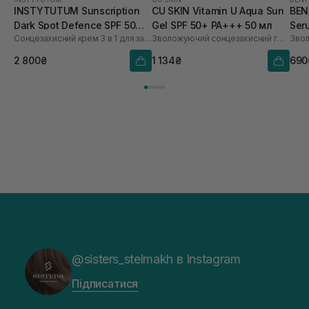
INSTYTUTUM Sunscription
CU SKIN Vitamin U Aqua Sun
BEN
Dark Spot Defence SPF 50
Gel SPF 50+ PA+++ 50 мл
Ser
Сонцезахисний крем 3 в 1 для захисту, освітлення та догляду за шкірою
Зволожуючий сонцезахисний гель
NEW 50 мл
2 800₴
1 134₴
690
@sisters_stelmakh в Instagram
Підписатися