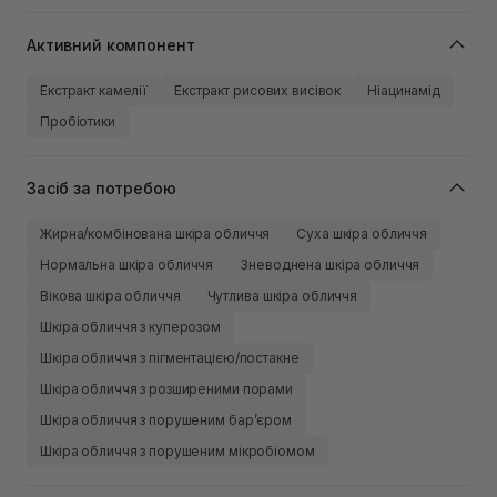
Активний компонент
Екстракт камелії
Екстракт рисових висівок
Ніацинамід
Пробіотики
Засіб за потребою
Жирна/комбінована шкіра обличчя
Суха шкіра обличчя
Нормальна шкіра обличчя
Зневоднена шкіра обличчя
Вікова шкіра обличчя
Чутлива шкіра обличчя
Шкіра обличчя з куперозом
Шкіра обличчя з пігментацією/постакне
Шкіра обличчя з розширеними порами
Шкіра обличчя з порушеним барʼєром
Шкіра обличчя з порушеним мікробіомом