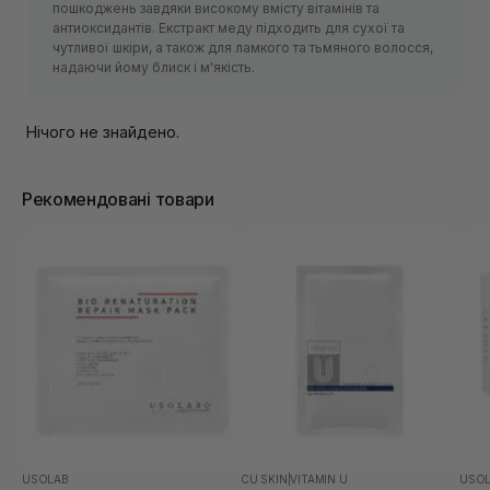
пошкоджень завдяки високому вмісту вітамінів та
антиоксидантів. Екстракт меду підходить для сухої та
чутливої ​​шкіри, а також для ламкого та тьмяного волосся,
надаючи йому блиск і м'якість.
Нічого не знайдено.
Рекомендовані товари
USOLAB
CU SKIN
|
VITAMIN U
USO