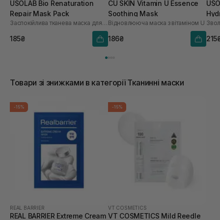
USOLAB Bio Renaturation
CU SKIN Vitamin U Essence
USO
Repair Mask Pack
Soothing Mask
Hyd
Заспокійлива тканева маска для обличчя
Відновлююча маска з вітаміном U
шт
185₴
186₴
215
Товари зі знижками в категорії Тканинні маски
-15%
-15%
REAL BARRIER
VT COSMETICS
REAL BARRIER Extreme Cream
VT COSMETICS Mild Reedle