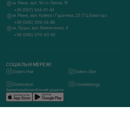
м. Рівне, вул. 16-го Липня, 15
+38 (097) 544-61-44
м. Рівне, вул. Кулика і Гудачека, 23 (ТЦ Екватор)
+38 (068) 209-34-88
м. Луцьк, вул. Винниченка, 4
+38 (098) 076-60-62
СОЦІАЛЬНІ МЕРЕЖІ
Sisters Hair
Sisters Skin
Distribution
Cosmetology
Завантажуйте мобільний додаток
© 2026 sisters.co.ua. Всі права захищено