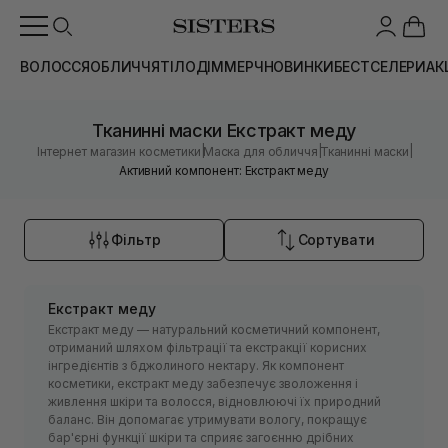
ВОЛОССЯ
ОБЛИЧЧЯ
ТІЛО
ДІМ
МЕРЧ
НОВИНКИ
БЕСТСЕЛЕРИ
АК
Тканинні маски Екстракт меду
|
|
|
Інтернет магазин косметики
Маска для обличчя
Тканинні маски
Активний компонент: Екстракт меду
Фільтр
Сортувати
Екстракт меду
Екстракт меду — натуральний косметичний компонент,
отриманий шляхом фільтрації та екстракції корисних
інгредієнтів з бджолиного нектару. Як компонент
косметики, екстракт меду забезпечує зволоження і
живлення шкіри та волосся, відновлюючі їх природний
баланс. Він допомагає утримувати вологу, покращує
бар'єрні функції шкіри та сприяє загоєнню дрібних