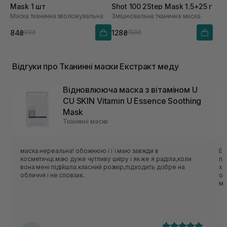
Mask 1 шт
Shot 100 2Step Mask 1,5+25 г
Маска тканинна зволожувальна
Зміцнювальна тканинна маска
84₴
128₴
99₴
150₴
Відгуки про Тканинні маски Екстракт меду
Відновлююча маска з вітаміном U
CU SKIN Vitamin U Essence Soothing
Mask
Тканинні маски
маска нереальна! обожнюю її і маю завжди в
Ес
косметичці.маю дуже чутливу шкіру і як же я раділа,коли
приємн
вона мені підійшла.класний розмір,підходить добре на
хо
обличчя і не сповзає.
об
ме
нор
ць
лека
по