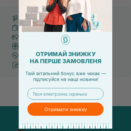
Безкоштовна доставка від 3000 UAH
Безпечні способи оплати
Тільки оригінальна косметика
Система бонусів та лояльності
ОТРИМАЙ ЗНИЖКУ
Кращі ціни та топ товари
НА ПЕРШЕ ЗАМОВЛЕНЯ
Рекомендації від косметологів
Твій вітальний бонус вже чекає —
підписуйся
на
наші новини!
email
Отримати знижку