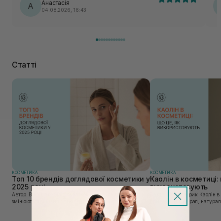
Анастасія
А
04.08.2026, 16:43
Статті
КОСМЕТИКА
КОСМЕТИКА
Топ 10 брендів доглядової косметики у
Каолін в косметиці: 
2025 році
використовують
Автор: Віка Нагорна У сучасному світі, де тренди
Автор: Юлія Цебрик Каолін в косметології – це
змінюються зі швидкістю світла, а ринок популярної
природний мінерал, натураль
косметики переповнений новими пропозиціями, вибір
безліч переваг для шкіри обл
засобу для себе стає справжнім викликом. 2025 р...
завдяки великій кількості ко