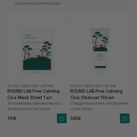
прискорює регенерацію.
ROUND LAB
|
ROUND LAB PINE
ROUND LAB
|
ROUND LAB PINE
ROUND LAB Pine Calming
ROUND LAB Pine Calming
Cica Mask Sheet 1 шт
Cica Cleanser 150 мл
Заспокійлива тканинна маска з
Очищувальна пінка з екстрактом
екстрактом голок сосни
голок сосни
110₴
580₴