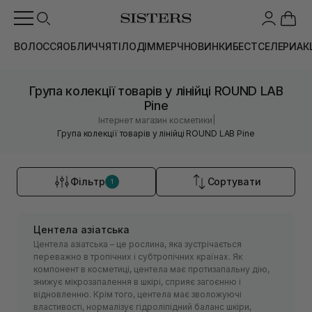
ВОЛОССЯ
ОБЛИЧЧЯ
ТІЛО
ДІМ
МЕРЧ
НОВИНКИ
БЕСТСЕЛЕРИ
АК
Група колекції товарів у лінійці ROUND LAB
Pine
|
Інтернет магазин косметики
Група колекції товарів у лінійці ROUND LAB Pine
Фільтр
Сортувати
1
Центела азіатська
Центела азіатська – це рослина, яка зустрічається
переважно в тропічних і субтропічних країнах. Як
компонент в косметиці, центела має протизапальну дію,
знижує мікрозапалення в шкірі, сприяє загоєнню і
відновленню. Крім того, центела має зволожуючі
властивості, нормалізує гідроліпідний баланс шкіри,