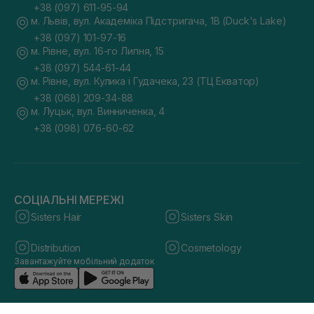
+38 (097) 611-95-94
м. Львів, вул. Академіка Підстригача, 1В (Duck's Lake)
+38 (097) 101-97-16
м. Рівне, вул. 16-го Липня, 15
+38 (097) 544-61-44
м. Рівне, вул. Кулика і Гудачека, 23 (ТЦ Екватор)
+38 (068) 209-34-88
м. Луцьк, вул. Винниченка, 4
+38 (098) 076-60-62
СОЦІАЛЬНІ МЕРЕЖІ
Sisters Hair
Sisters Skin
Distribution
Cosmetology
Завантажуйте мобільний додаток