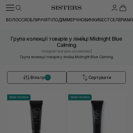
ВОЛОССЯ
ОБЛИЧЧЯ
ТІЛО
ДІМ
МЕРЧ
НОВИНКИ
БЕСТСЕЛЕРИ
АК
Група колекції товарів у лінійці Midnight Blue
Calming
|
Інтернет магазин косметики
Група колекції товарів у лінійці Midnight Blue Calming
Фільтр
Сортувати
1
ВИБІР ОКСАНИ
ВИБІР ОКСАНИ