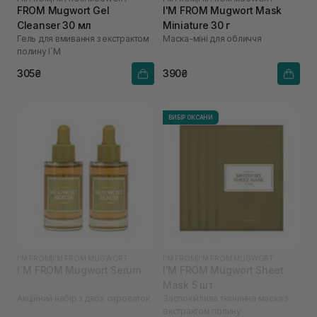
FROM Mugwort Gel
I'M FROM Mugwort Mask
Cleanser 30 мл
Miniature 30 г
Гель для вмивання з екстрактом
Маска-міні для обличчя
полину I`M
305₴
390₴
ВИБІР ОКСАНИ
I'M FROM
|
I'M FROM MUGWORT
I'M FROM
|
I'M FROM MUGWORT
I`M FROM Mugwort Serum
I'M FROM Mugwort Sheet
Mask 5 шт
Акційний набір з двох сироваток
Заспокійлива тканинна маска з
екстрактом полину