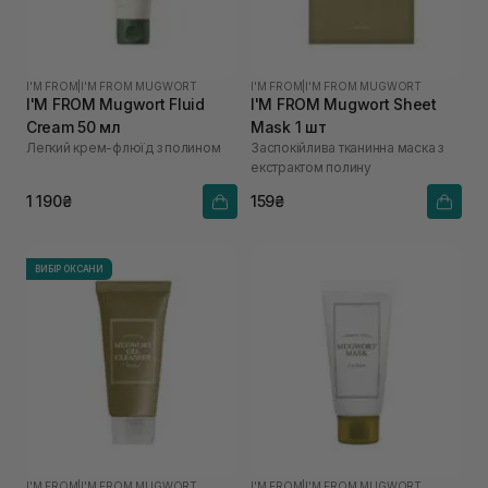
I'M FROM
|
I'M FROM MUGWORT
I'M FROM
|
I'M FROM MUGWORT
I'M FROM Mugwort Fluid
I'M FROM Mugwort Sheet
Cream 50 мл
Mask 1 шт
Легкий крем-флюїд з полином
Заспокійлива тканинна маска з
екстрактом полину
1 190₴
159₴
ВИБІР ОКСАНИ
I'M FROM
|
I'M FROM MUGWORT
I'M FROM
|
I'M FROM MUGWORT