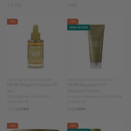
2 470₴
795₴
-10%
-35%
ВИБІР ОКСАНИ
I'M FROM
|
I'M FROM MUGWORT
I'M FROM
|
I'M FROM MUGWORT
FROM Mugwort Serum 30
FROM Mugwort Gel
мл
Cleanser 150 мл
Заспокійлива сироватка з
Гель для вмивання з екстрактом
полином I`M
полину I`M
1 112₴
618₴
1 235₴
950₴
-35%
-35%