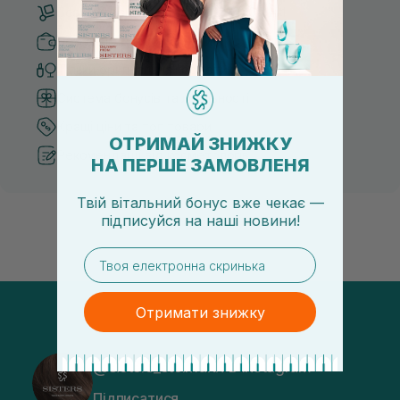
Безкоштовна доставка від 3000 UAH
Безпечні способи оплати
Тільки оригінальна косметика
Система бонусів та лояльності
Кращі ціни та топ товари
ОТРИМАЙ ЗНИЖКУ
Рекомендації від косметологів
НА ПЕРШЕ ЗАМОВЛЕНЯ
Твій вітальний бонус вже чекає —
підписуйся
на
наші новини!
email
Отримати знижку
@sisters_stelmakh в Instagram
Підписатися