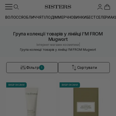
ВОЛОССЯ
ОБЛИЧЧЯ
ТІЛО
ДІМ
МЕРЧ
НОВИНКИ
БЕСТСЕЛЕРИ
АК
Група колекції товарів у лінійці I'M FROM
Mugwort
|
Інтернет магазин косметики
Група колекції товарів у лінійці I'M FROM Mugwort
Фільтр
Сортувати
1
ВИБІР ОКСАНИ
ВИБІР ОКСАНИ