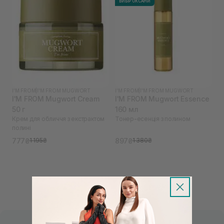
ВИБІР ОКСАНИ
I'M FROM
|
I'M FROM MUGWORT
I'M FROM
|
I'M FROM MUGWORT
I'M FROM Mugwort Cream
I'M FROM Mugwort Essence
50 г
160 мл
Крем для обличчя з екстрактом
Тонер-есенція з полином
полині
777₴
897₴
1 195₴
1 380₴