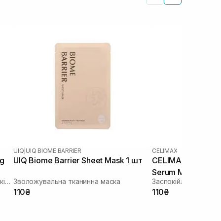
UIQ
|
UIQ BIOME BARRIER
CELIMAX
ng
UIQ Biome Barrier Sheet Mask 1 шт
CELIMAX The Real
Serum Mask 1 шт
Зволожуюча тканинна маска зі заспокійливою та антивіковою дією
Зволожувальна тканинна маска
110₴
110₴