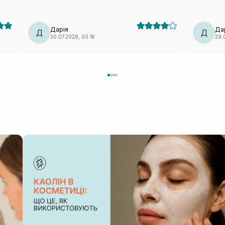
бренду мала маску з чайним деревом — те саме:
педи. Такі маски завжди тримаю в холодильнику,
лекало максимально невдале. Тому я особисто
так більше п
вдруге не повторю (лише через лекало).
класна ма
Дарія
Да
Д
Д
30.07.2026, 00:16
29.