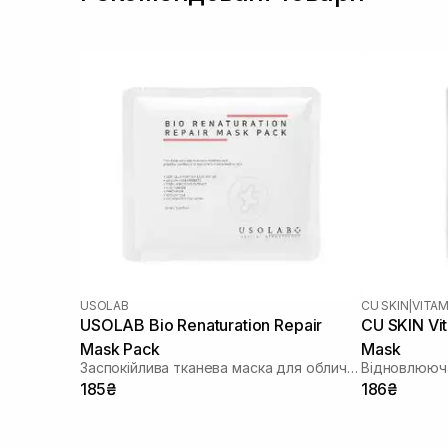
USOLAB
CU SKIN
|
VITAM
USOLAB Bio Renaturation Repair
CU SKIN Vi
Mask Pack
Mask
Заспокійлива тканева маска для обличчя
Відновлююча
185₴
186₴