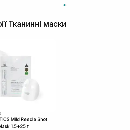
рії Тканинні маски
S
CS Mild Reedle Shot
Mask 1,5+25 г