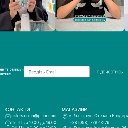
Email
ини
та отримуй
підписатись
влення
КОНТАКТИ
МАГАЗИНИ
sisters.co.ua@gmail.com
м. Львів, вул. Степана Бандер
Пн.-Пт. з 10:00 до 19:00
+38 (098) 778-13-79
Сб.-Нд. з 11:00 до 18:00
м. Львів, вул. Івана Франка, 36