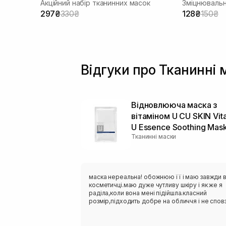
Акційний набір тканинних масок
Зміцнювальн
297₴
330₴
128₴
150₴
Відгуки про Тканинні 
Відновлююча маска з
вітаміном U CU SKIN Vit
U Essence Soothing Mas
Тканинні маски
маска нереальна! обожнюю її і маю завжди 
косметичці.маю дуже чутливу шкіру і як же я
раділа,коли вона мені підійшла.класний
розмір,підходить добре на обличчя і не сповз