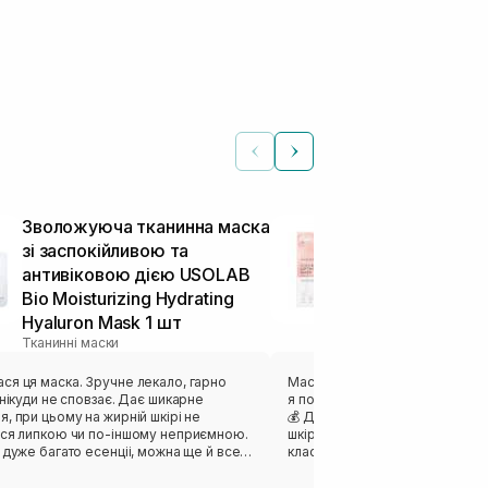
Зволожуюча тканинна маска
Ліфтинг мас
зі заспокійливою та
MEDICUBE Col
антивіковою дією USOLAB
Mask 27 г
Тканинні маски
Bio Moisturizing Hydrating
Hyaluron Mask 1 шт
Тканинні маски
ка. Зручне лекало, гарно
Маска відзначилась своєю кіль
ди не сповзає. Дає шикарне
я потім перелила і використов
, при цьому на жирній шкірі не
💰 Дуже комфортний гель, як
ься липкою чи по-іншому неприємною.
шкіру без відчуття липкості. Г
 дуже багато есенціі, можна ще й все
класний пламп-ефект на шкірі 
сля душу. Ну або вкинути в
та чудовий релакс. ❤️‍🔥 Саме л
зворсові спонжі і отримати готові
трошки великим, довелось дещ