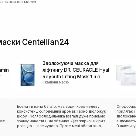
а тканинна маска
маски Centellian24
Зволожуюча маска для
amin
ліфтингу DR. CEURACLE Hyal
k
Reyouth Lifting Mask 1 шт
Тканинні маски
в
Есенції в пачці багато, має водичково-гелеву
Сподобалася ця мас
консистенцію, приємний аромат. Гарно зволожує
прилягає і ніку
шкіру. Після холодильника взагалі дуже приємно
зволоження
ає.
зранку нанести її на обличчя. Для жирної шкіри з
відчуваєт
розацеа — все чудово. Проте мені абсолютно
В пакетику
незручне лекало. Вона не сиділа нормально,
тіло зволожити пі
відтопирювалася, ще й сповзала. Також від цього
пакетик бе