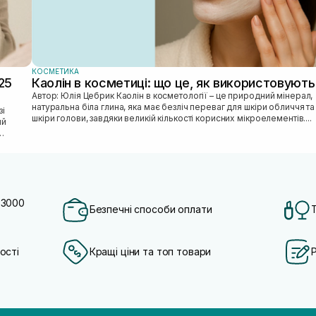
КОСМЕТИКА
25
Каолін в косметиці: що це, як використовують
Автор: Юлія Цебрик Каолін в косметології – це природний мінерал,
натуральна біла глина, яка має безліч переваг для шкіри обличчя та
шкіри голови, завдяки великій кількості корисних мікроелементів....
ий
 3000
Безпечні способи оплати
ості
Кращі ціни та топ товари