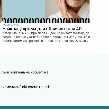
КОСМЕТИКА
Найкращі креми для обличчя після 40
Автор: Ілона Сич Шкіра після 40 досі красива та молода, просто їй
потрібно більше уваги та нового підходу. Ваш крем більше не може
бути засобом «ні про що», він повинен зволожувати, живити, покр...
Тільки оригінальна косметика
Рекомендації від косметологів