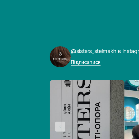
@sisters_stelmakh в Instag
Підписатися