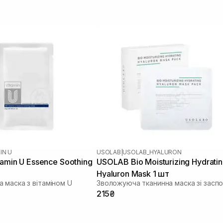
IN U
USOLAB
|
USOLAB_HYALURON
tamin U Essence Soothing
USOLAB Bio Moisturizing Hydrati
Hyaluron Mask 1 шт
 маска з вітаміном U
215₴