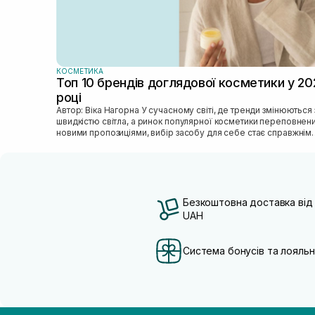
КОСМЕТИКА
Топ 10 брендів доглядової косметики у 20
році
Автор: Віка Нагорна У сучасному світі, де тренди змінюються зі
швидкістю світла, а ринок популярної косметики переповнен
новими пропозиціями, вибір засобу для себе стає справжнім
викликом. 2025 р...
Безкоштовна доставка від
UAH
Система бонусів та лояльн