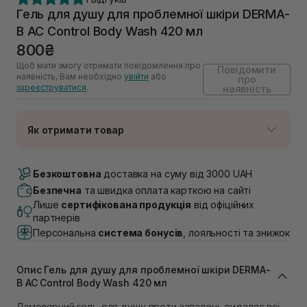
Гель для душу для проблемної шкіри DERMA-
B AC Control Body Wash 420 мл
800₴
Щоб мати змогу отримати повідомлення про
Повідомити
наявність, Вам необхідно
увійти
або
про
зареєструватися
.
наявність
Як отримати товар
Доставка Новою Поштою
Немає в наявності!
Безкоштовна
доставка на суму від 3000 UAH
Самовивіз м. Луцьк, вул. Винниченка 4
Безпечна
та швидка оплата карткою на сайті
Немає в наявності!
Лише
сертифікована продукція
від офіційних
Самовивіз м. Львів, вул. Академіка Підстригача, 1В
партнерів
(Duck’s Lake)
Персональна
система бонусів
, лояльності та знижок
Немає в наявності!
Самовивіз м. Львів, вул. Івана Франка 36
Немає в наявності!
Опис Гель для душу для проблемної шкіри DERMA-
Самовивіз м. Львів, вул. Степана Бандери 45
B AC Control Body Wash 420 мл
Немає в наявності!
Самовивіз м. Рівне, вул. 16-го Липня, 15
Ламелярний гель для душу проти запалень видаляє всі