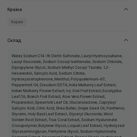
Країна
Корея
Склад
Water, Sodium C14-16 Olefin Sulfonate, Lauryl Hydroxysultaine,
Lauryl Glucoside, Sodium Cocoyl Isethionate, Sodium Chloride,
Dipropylene Glycol, Sodium Methyl Cocoyl Taurate, 1,2-
Hexanediol, Salicylic Acid, Sodium Citrate,
Hydroxyacetophenone, Menthol, Polyquaternium-67,
Peppermint Oil, Disodium EDTA, India Mulberry Leaf Extract,
Indian Mulberry Flower Extract, Ivy God Fruit Extract, Eucalyptus
Leaf Oil, Branch Fruit Extract, Aloe Vera Flower Extract,
Propanediol, Spearmint Leaf Oil, Gluconolactone, Capryloyl
Salicylic Acid, Citric Acid, Shea Butter, Grape Seed Oil, Panthenol,
Glycerin, Holy Basil Leaf Extract, Glyceryl Glucoside, Wool
Golden Root Extract, True Coral Extract, Sodium Hyaluronate
Crosspolymer, Butylene Glycol, Loquat Leaf Extract, Hydrolyzed
Glycosaminoglycan, Pentylene Glycol, Sodium Hyaluronate,