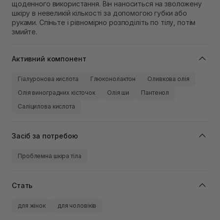
щоденного використання. Він наноситься на зволожену
шкіру в невеликій кількості за допомогою губки або
руками. Спіньте і рівномірно розподіліть по тілу, потім
змийте.
Активний компонент
Гіалуронова кислота
Глюконолактон
Оливкова олія
Олія виноградних кісточок
Олія ши
Пантенол
Саліцилова кислота
Засіб за потребою
Проблемна шкіра тіла
Стать
для жінок
для чоловіків