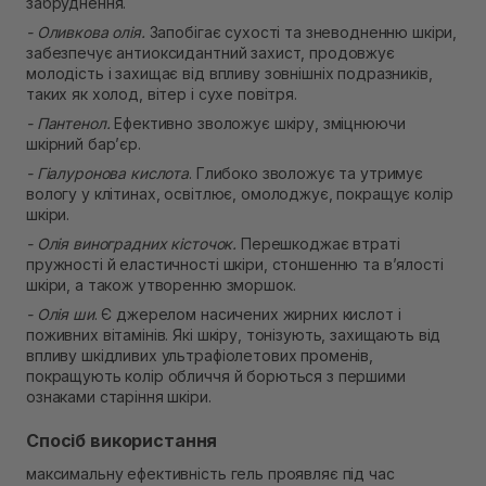
забруднення.
- Оливкова олія.
Запобігає сухості та зневодненню шкіри,
забезпечує антиоксидантний захист, продовжує
молодість і захищає від впливу зовнішніх подразників,
таких як холод, вітер і сухе повітря.
- Пантенол.
Ефективно зволожує шкіру, зміцнюючи
шкірний бар’єр.
- Гіалуронова кислота
. Глибоко зволожує та утримує
вологу у клітинах, освітлює, омолоджує, покращує колір
шкіри.
- Олія виноградних кісточок.
Перешкоджає втраті
пружності й еластичності шкіри, стоншенню та в’ялості
шкіри, а також утворенню зморшок.
- Олія ши
. Є джерелом насичених жирних кислот і
поживних вітамінів. Які шкіру, тонізують, захищають від
впливу шкідливих ультрафіолетових променів,
покращують колір обличчя й борються з першими
ознаками старіння шкіри.
Спосіб використання
максимальну ефективність гель проявляє під час