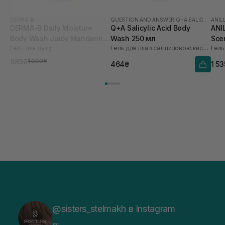
DERMA-B
QUESTION AND ANSWER
|
Q+A SALICYLIC ACID
ANIL
DERMA-B Daily Moisture
Q+A Salicylic Acid Body
ANI
Body Wash Juicy Mandarin
Wash 250 мл
Sce
Гель для душу
Гель для тіла з саліциловою кислотою
Гель 
1000 мл
450
989₴
1 099₴
464₴
1 5
@sisters_stelmakh в Instagram