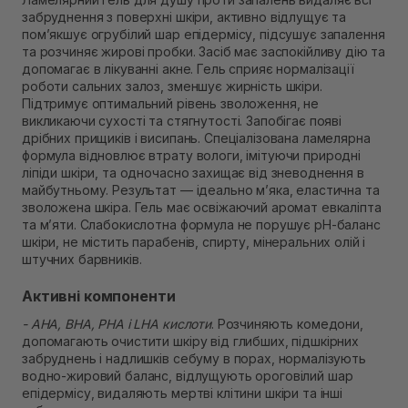
Немає в наявності!
забруднення з поверхні шкіри, активно відлущує та
Самовивіз м. Рівне, вул. Кулика і Гудачека 23 (ТЦ
пом’якшує огрубілий шар епідермісу, підсушує запалення
Екватор)
та розчиняє жирові пробки. Засіб має заспокійливу дію та
Немає в наявності!
допомагає в лікуванні акне. Гель сприяє нормалізації
роботи сальних залоз, зменшує жирність шкіри.
Підтримує оптимальний рівень зволоження, не
викликаючи сухості та стягнутості. Запобігає появі
дрібних прищиків і висипань. Спеціалізована ламелярна
формула відновлює втрату вологи, імітуючи природні
ліпіди шкіри, та одночасно захищає від зневоднення в
майбутньому. Результат — ідеально м’яка, еластична та
зволожена шкіра. Гель має освіжаючий аромат евкаліпта
та м’яти. Слабокислотна формула не порушує pH-баланс
шкіри, не містить парабенів, спирту, мінеральних олій і
штучних барвників.
Активні компоненти
- AHA, BHA, PHA і LHA кислоти
. Розчиняють комедони,
допомагають очистити шкіру від глибших, підшкірних
забруднень і надлишків себуму в порах, нормалізують
водно-жировий баланс, відлущують ороговілий шар
епідермісу, видаляють мертві клітини шкіри та інші