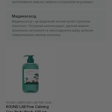
проблемною шкірою, шкірою з псоріазом чи розацеа.
Мадекасосід
Мадекасосід – це виділений чистий ізолят з Центели
Азіатської. Потужний антиоксидант, здатний знімати
запалення, загоювати та омолоджувати шкіру шляхом
стимулювання синтезу колагену.
ROUND LAB
|
ROUND LAB PINE CALMING CICA
ROUND LAB Pine Calming
Cica Body Wash 400 мл