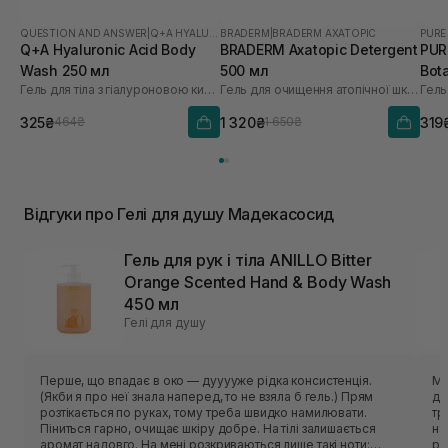
QUESTION AND ANSWER
|
Q+A HYALURONIC ACID
BRADERM
|
BRADERM AXATOPIC
PURE
Q+A Hyaluronic Acid Body
BRADERM Axatopic Detergent
PUR
Wash 250 мл
500 мл
Bot
Гель для тіла з гіалуроновою кислотою
Гель для очищення атопічної шкіри
Гель
325₴
1 320₴
319
464₴
1 650₴
Відгуки про Гелі для душу Мадекасосид
Гель для рук і тіла ANILLO Bitter
Orange Scented Hand & Body Wash
450 мл
Гелі для душу
Перше, що впадає в око — дууууже рідка консистенція.
Ма
(Якби я про неї знала наперед, то не взяла б гель.) Прям
дов
розтікається по руках, тому треба швидко намилювати.
тр
Піниться гарно, очищає шкіру добре. На тілі залишається
не
аромат надовго. На мені розкриваються лише такі ноти:
ро