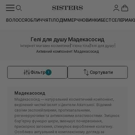
ВОЛОССЯ
ОБЛИЧЧЯ
ТІЛО
ДІМ
МЕРЧ
НОВИНКИ
БЕСТСЕЛЕРИ
АК
Гелі для душу Мадекасосид
|
|
|
Інтернет магазин косметики
Гігієна тіла
Гелі для душу
Активний компонент: Мадекасосид
Фільтр
Сортувати
1
Мадекасосид
Мадекасосид — натуральний косметичний компонент,
виділений чистий ізолят з Центели Азіатської. Відомий
своїми заспокійливими, протизапальними,
регенеруючими та антивіковими властивостями. Зміцнює
барʼєрну функцію шкіри, зменшує почервоніння,
прискорює загоєння, стимулює вироблення колагену.
Особливо актуальний в комплексному догляді за