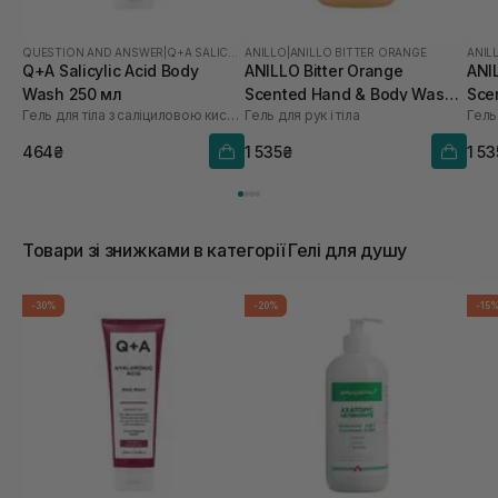
QUESTION AND ANSWER
|
Q+A SALICYLIC ACID
ANILLO
|
ANILLO BITTER ORANGE
ANIL
Q+A Salicylic Acid Body
ANILLO Bitter Orange
ANI
Wash 250 мл
Scented Hand & Body Wash
Sce
Гель для тіла з саліциловою кислотою
Гель для рук і тіла
Гель 
450 мл
450
464₴
1 535₴
1 5
Товари зі знижками в категорії Гелі для душу
-30%
-20%
-15