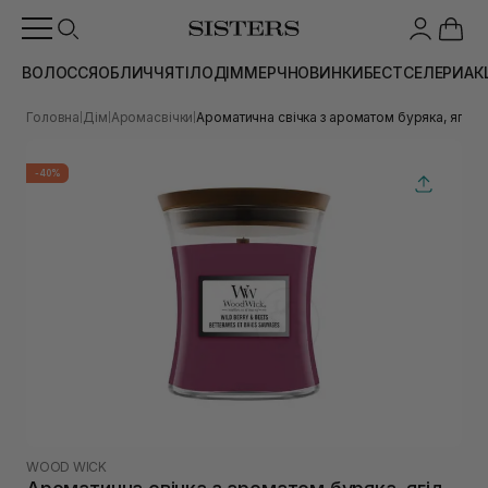
ВОЛОССЯ
ОБЛИЧЧЯ
ТІЛО
ДІМ
МЕРЧ
НОВИНКИ
БЕСТСЕЛЕРИ
АК
Головна
Дім
Аромасвічки
Ароматична свічка з ароматом буряка, ягід 
|
|
|
-40%
WOOD WICK