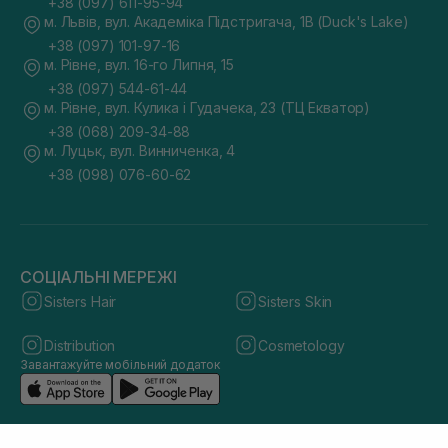
+38 (097) 611-95-94
м. Львів, вул. Академіка Підстригача, 1В (Duck's Lake)
+38 (097) 101-97-16
м. Рівне, вул. 16-го Липня, 15
+38 (097) 544-61-44
м. Рівне, вул. Кулика і Гудачека, 23 (ТЦ Екватор)
+38 (068) 209-34-88
м. Луцьк, вул. Винниченка, 4
+38 (098) 076-60-62
СОЦІАЛЬНІ МЕРЕЖІ
Sisters Hair
Sisters Skin
Distribution
Cosmetology
Завантажуйте мобільний додаток