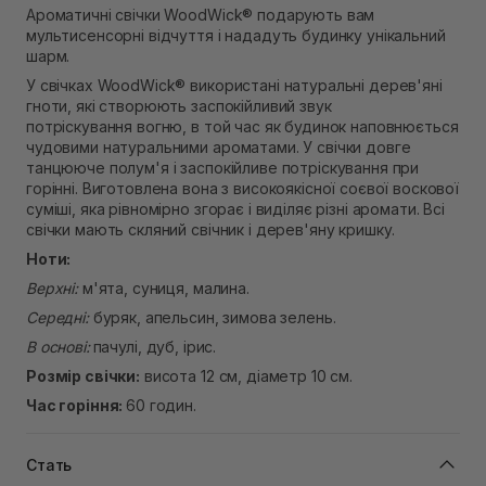
Немає в наявності!
Ароматичні свічки WoodWick® подарують вам
Самовивіз м. Рівне, вул. Кулика і Гудачека 23 (ТЦ
мультисенсорні відчуття і нададуть будинку унікальний
Екватор)
шарм.
Немає в наявності!
У свічках WoodWick® використані натуральні дерев'яні
гноти, які створюють заспокійливий звук
потріскування вогню, в той час як будинок наповнюється
чудовими натуральними ароматами. У свічки довге
танцююче полум'я і заспокійливе потріскування при
горінні. Виготовлена вона з високоякісної соєвої воскової
суміші, яка рівномірно згорає і виділяє різні аромати. Всі
свічки мають скляний свічник і дерев'яну кришку.
Ноти:
Верхні:
м'ята, суниця, малина.
Середні:
буряк, апельсин, зимова зелень.
В основі:
пачулі, дуб, ірис.
Розмір свічки:
висота 12 см, діаметр 10 см.
Час горіння:
60 годин.
Стать