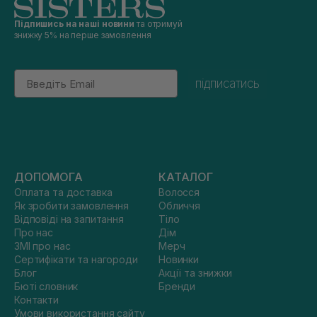
Підпишись на наші новини
та отримуй
знижку 5% на перше замовлення
Email
підписатись
ДОПОМОГА
КАТАЛОГ
Оплата та доставка
Волосся
Як зробити замовлення
Обличчя
Відповіді на запитання
Тіло
Про нас
Дім
ЗМІ про нас
Мерч
Сертифікати та нагороди
Новинки
Блог
Акції та знижки
Бюті словник
Бренди
Контакти
Умови використання сайту