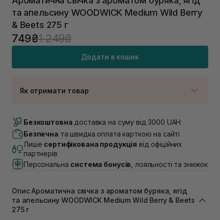
Ароматична свічка з ароматом буряка, ягід
та апельсину WOODWICK Medium Wild Berry
& Beets 275 г
749₴
1 249₴
Додати в кошик
Як отримати товар
Доставка Новою Поштою
Немає в наявності!
Безкоштовна
доставка на суму від 3000 UAH
Самовивіз м. Луцьк, вул. Винниченка 4
Безпечна
та швидка оплата карткою на сайті
Немає в наявності!
Лише
сертифікована продукція
від офіційних
Самовивіз м. Львів, вул. Академіка Підстригача, 1В
партнерів
(Duck’s Lake)
Персональна
система бонусів
, лояльності та знижок
Немає в наявності!
Самовивіз м. Львів, вул. Івана Франка 36
Немає в наявності!
Опис Ароматична свічка з ароматом буряка, ягід
Самовивіз м. Львів, вул. Степана Бандери 45
та апельсину WOODWICK Medium Wild Berry & Beets
В наявності
275 г
Самовивіз м. Рівне, вул. 16-го Липня, 15