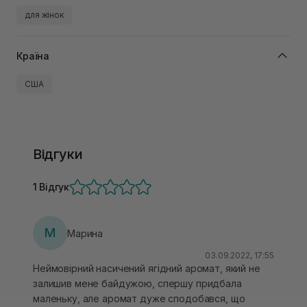
для жінок
Країна
США
Відгуки
1 Відгук
М
Марина
03.09.2022, 17:55
Неймовірний насичений ягідний аромат, який не
залишив мене байдужою, спершу придбала
маленьку, але аромат дуже сподобався, що