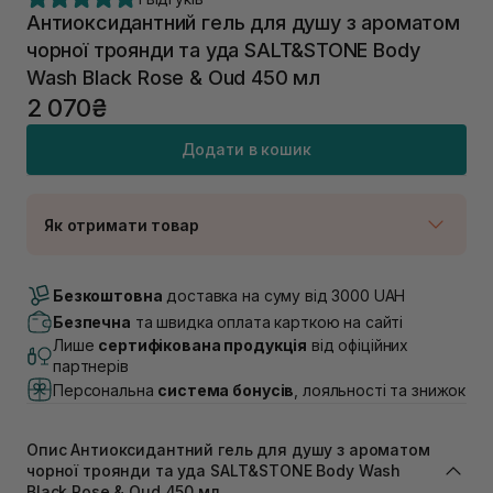
Антиоксидантний гель для душу з ароматом
чорної троянди та уда SALT&STONE Body
Wash Black Rose & Oud 450 мл
2 070₴
Додати в кошик
Як отримати товар
Доставка Новою Поштою
Немає в наявності!
Безкоштовна
доставка на суму від 3000 UAH
Самовивіз м. Луцьк, вул. Винниченка 4
Безпечна
та швидка оплата карткою на сайті
Немає в наявності!
Лише
сертифікована продукція
від офіційних
Самовивіз м. Львів, вул. Академіка Підстригача, 1В
партнерів
(Duck’s Lake)
Персональна
система бонусів
, лояльності та знижок
Немає в наявності!
Самовивіз м. Львів, вул. Івана Франка 36
Немає в наявності!
Опис Антиоксидантний гель для душу з ароматом
Самовивіз м. Львів, вул. Степана Бандери 45
чорної троянди та уда SALT&STONE Body Wash
В наявності
Black Rose & Oud 450 мл