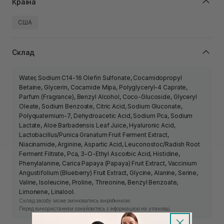
Країна
США
Склад
Water, Sodium C14-16 Olefin Sulfonate, Cocamidopropyl
Betaine, Glycerin, Cocamide Mipa, Polyglyceryl-4 Caprate,
Parfum (Fragrance), Benzyl Alcohol, Coco-Glucoside, Glyceryl
Oleate, Sodium Benzoate, Citric Acid, Sodium Gluconate,
Polyquaternium-7, Dehydroacetic Acid, Sodium Pca, Sodium
Lactate, Aloe Barbadensis Leaf Juice, Hyaluronic Acid,
Lactobacillus/Punica Granatum Fruit Ferment Extract,
Niacinamide, Arginine, Aspartic Acid, Leuconostoc/Radish Root
Ferment Filtrate, Pca, 3-O-Ethyl Ascorbic Acid, Histidine,
Phenylalanine, Carica Papaya (Papaya) Fruit Extract, Vaccinium
Angustifolium (Blueberry) Fruit Extract, Glycine, Alanine, Serine,
Valine, Isoleucine, Proline, Threonine, Benzyl Benzoate,
Limonene, Linalool.
Склад засобу може змінюватись виробником.
Перед використанням ознайомтесь з інформацією на упаковці.