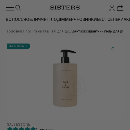
ВОЛОССЯ
ОБЛИЧЧЯ
ТІЛО
ДІМ
МЕРЧ
НОВИНКИ
БЕСТСЕЛЕРИ
АК
Головна
Тіло
Гігієна тіла
Гелі для душу
Антиоксидантний гель для душу
|
|
|
|
ВИБІР ОКСАНИ
SALT&STONE
1 відгуків