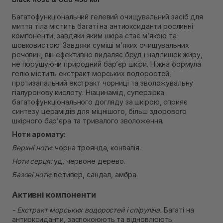
Самовивіз м. Рівне, вул. 16-го Липня, 15
Немає в наявності!
Багатофункціональний гелевий очищувальний засіб для
Самовивіз м. Рівне, вул. Кулика і Гудачека 23 (ТЦ
миття тіла містить багаті на антиоксиданти рослинні
Екватор)
компоненти, завдяки яким шкіра стає м’якою та
Немає в наявності!
шовковистою. Завдяки суміші м’яких очищувальних
речовин, він ефективно видаляє бруд і надлишок жиру,
не порушуючи природний бар’єр шкіри. Ніжна формула
гелю містить екстракт морських водоростей,
протизапальний екстракт чорниці та зволожувальну
гіалуронову кислоту. Ніацинамід, суперзірка
багатофункціонального догляду за шкірою, сприяє
синтезу церамідів для міцнішого, більш здорового
шкірного бар’єра та тривалого зволоження.
Ноти аромату:
Верхні ноти:
чорна троянда, конвалія.
Ноти серця:
уд, червоне дерево.
Базові ноти:
ветивер, сандал, амбра.
Активні компоненти
- Екстракт морських водоростей і спіруліна.
Багаті на
антиоксиданти, заспокоюють та відновлюють