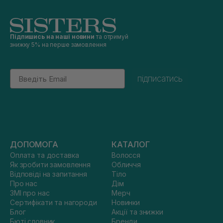
Підпишись на наші новини
та отримуй
знижку 5% на перше замовлення
Email
підписатись
ДОПОМОГА
КАТАЛОГ
Оплата та доставка
Волосся
Як зробити замовлення
Обличчя
Відповіді на запитання
Тіло
Про нас
Дім
ЗМІ про нас
Мерч
Сертифікати та нагороди
Новинки
Блог
Акції та знижки
Бюті словник
Бренди