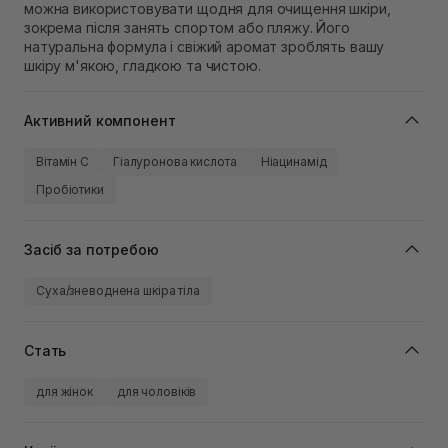
можна використовувати щодня для очищення шкіри,
зокрема після занять спортом або пляжу. Його
натуральна формула і свіжий аромат зроблять вашу
шкіру м'якою, гладкою та чистою.
Активний компонент
Вітамін C
Гіалуронова кислота
Ніацинамід
Пробіотики
Засіб за потребою
Суха/зневоднена шкіра тіла
Стать
для жінок
для чоловіків