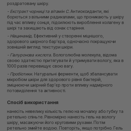
роздратовану шкіру.
- Екстракт чорниці та вітамін С.
Антиоксиданти, які
борються з вільними радикалами, що проникають у шкіру
під час впливу сонця, підсилюють вироблення колагену в
шкірі та захищають від ознак старіння.
- Ніацинамід.
Ефективний у створенні міцнішого,
здорового шкірного бар’єра, одночасно покращуючи
зовнішній вигляд текстури шкіри.
- Гіалуронова кислота.
Вологолюбна молекула, відома
своєю здатністю притягувати й утримувати вологу, яка в
1000 разів перевищує свою вагу.
- Пробіотики.
Натуральні ферменти, щоб збалансувати
мікробіом шкіри для здорового рівня бактерій,
зміцнюючи шкірний бар’єр проти впливу надмірного
потовиділення та активності.
Спосіб використання
нанесіть невелику кількість гелю на мочалку або губку та
ретельно спіньте. Рівномірно нанесіть гель на вологу
шкіру, масажуючи його круговими рухами. Потім
ретельно змийте водою. Повторіть, якщо потрібно. Гель