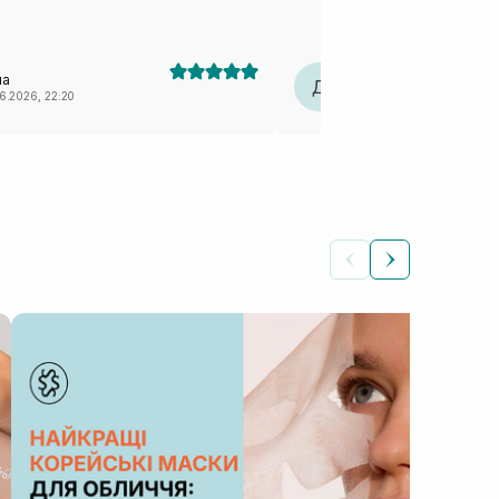
 як тіло добре висохне, то є бажання
його, бо відчувається сухість.
на
Діана
Д
06.2026, 22:20
20.05.2026, 21:00
ШКIР
Як
на
Автор: Роман
діля
особ