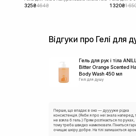
325₴
464₴
1 320₴
1 65
Відгуки про Гелі для 
Гель для рук і тіла ANIL
Bitter Orange Scented H
Body Wash 450 мл
Гелі для душу
Перше, що впадає в око — дууууже рідка
консистенція. (Якби я про неї знала наперед, 
не взяла б гель.) Прям розтікається по руках,
тому треба швидко намилювати. Піниться гарно,
очищає шкіру добре. На тілі залишається аромат
надовго. На мені розкриваються лише такі нот