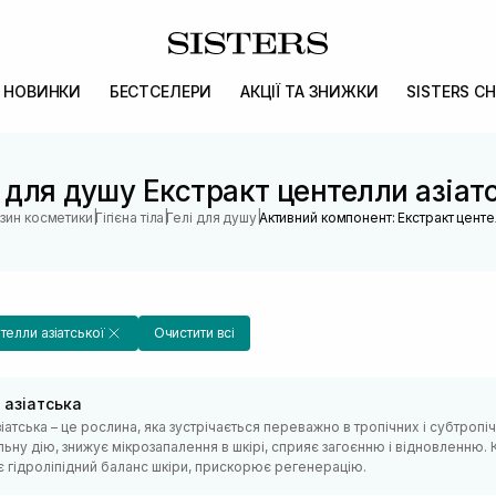
НОВИНКИ
БЕСТСЕЛЕРИ
АКЦІЇ ТА ЗНИЖКИ
SISTERS CH
і для душу Екстракт центелли азіатс
|
|
|
азин косметики
Гігієна тіла
Гелі для душу
Активний компонент: Екстракт центе
телли азіатської
Очистити всі
 азіатська
іатська – це рослина, яка зустрічається переважно в тропічних і субтропі
ьну дію, знижує мікрозапалення в шкірі, сприяє загоєнню і відновленню. 
є гідроліпідний баланс шкіри, прискорює регенерацію.