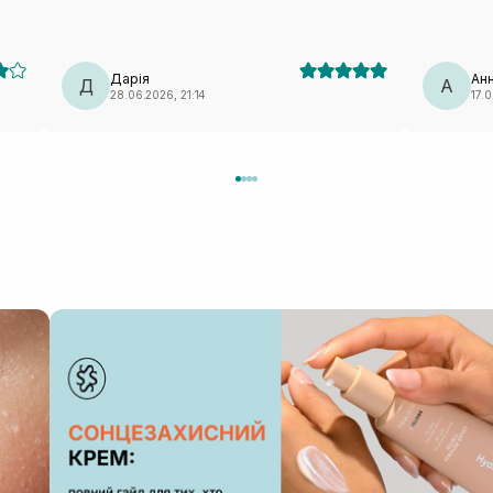
за рахунок великого піноутворення. При цьому
Після того
ні
шкіра не пересушена, не стягнена. А наче
зволожити 
ель
навпаки вже зволожена. Дуже сподобався засіб.
е
Дарія
Ан
Д
А
28.06.2026, 21:14
17.