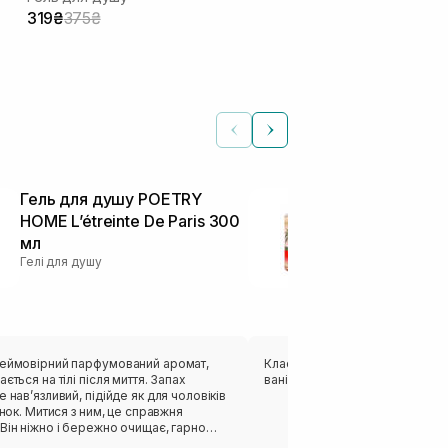
319₴
375₴
Гель для душу POETRY
Гель для ду
HOME L’étreinte De Paris 300
кокоса TREE
мл
Colada Foam
Гелі для душу
мл
Гелі для душу
неймовірний парфумований аромат,
Класний гель , запах кокоса з 
ється на тілі після миття. Запах
ванільним , зразу нагадує море 
е навʼязливий, підійде як для чоловіків
жінок. Митися з ним, це справжня
Він ніжно і бережно очищає, гарно
ся. Але як на мене, то не зволожує.