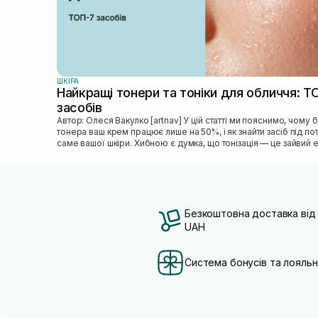
ШКIРА
Найкращі тонери та тоніки для обличчя: Т
засобів
Автор: Олеся Вакулко [artnav] У цій статті ми пояснимо, чому без
тонера ваш крем працює лише на 50%, і як знайти засіб під п
саме вашої шкіри. Хибною є думка, що тонізація — це зайвий е
Безкоштовна доставка від
UAH
Система бонусів та лояльн