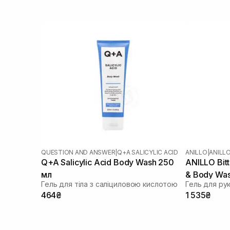
Екстракт юдзу
(+1)
Екстракт ялівцю
(+1)
Зелений чай
(+1)
Каолін
(+1)
Кераміди
(+1)
Колаген
(+1)
Кокосова олія
(+2)
Мадекасосид
(+1)
Молочна кислота
(+1)
Ніацинамід
(+5)
Оливкова олія
(+2)
Олія авокадо
(+8)
Олія аргани
(+3)
QUESTION AND ANSWER
|
Q+A SALICYLIC ACID
ANILLO
|
ANILL
Олія виноградних кісточок
Q+A Salicylic Acid Body Wash 250
ANILLO Bit
(+2)
Олія жожоба
мл
& Body Wa
(+2)
Гель для тіла з саліциловою кислотою
Гель для рук 
Олія лаванди
(+1)
464₴
1 535₴
Олія мигдалю
(+1)
Олія рицинова
(+1)
Олія цитрусових
(+4)