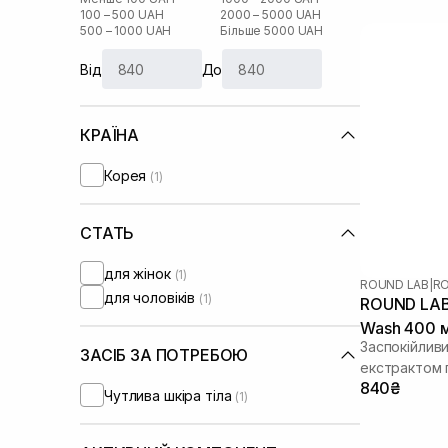
100 – 500 UAH
2000 – 5000 UAH
500 – 1000 UAH
Більше 5000 UAH
Від
До
КРАЇНА
Корея
(1)
СТАТЬ
для жінок
(1)
ROUND LAB
|
RO
для чоловіків
(1)
ROUND LAB 
Wash 400 
Заспокійливи
ЗАСІБ ЗА ПОТРЕБОЮ
екстрактом 
840₴
Чутлива шкіра тіла
(1)