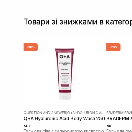
Олія ши
(+9)
Пантенол
(+12)
Пробіотики
(+3)
Товари зі знижками в категор
Протеїни
(+1)
Протеїни пшениці
(+1)
Розмарин
(+6)
Саліцилова кислота
(+4)
-30%
-20%
Сечовина
(+1)
MLE
(+1)
QUESTION AND ANSWER
|
Q+A HYALURONIC ACID
BRADERM
|
BRA
Q+A Hyaluronic Acid Body Wash 250
BRADERM A
мл
мл
Гель для тіла з гіалуроновою кислотою
Гель для оч