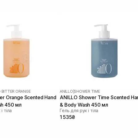
O BITTER ORANGE
ANILLO
|
SHOWER TIME
ter Orange Scented Hand
ANILLO Shower Time Scented Ha
sh 450 мл
& Body Wash 450 мл
і тіла
Гель для рук і тіла
1 535₴