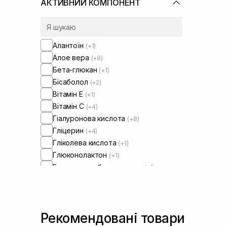
АКТИВНИЙ КОМПОНЕНТ
Алантоїн
(+1)
Алое вера
(+9)
Бета-глюкан
(+1)
Бісаболол
(+2)
Вітамін Е
(+1)
Вітамін C
(+4)
Гіалуронова кислота
(+8)
Гліцерин
(+4)
Гліколева кислота
(+1)
Глюконолактон
(+1)
Екстракт гриба тремелли
(+1)
Екстракт кори білої верби
(+1)
Екстракт ромашки
(+6)
Екстракт троянди
(+1)
Рекомендовані товари
Екстракт центелли азіатської