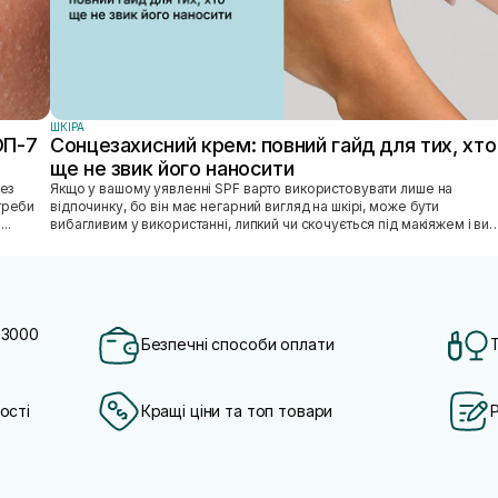
ШКIРА
ОП-7
Сонцезахисний крем: повний гайд для тих, хто
ще не звик його наносити
Якщо у вашому уявленні SPF варто використовувати лише на
отреби
відпочинку, бо він має негарний вигляд на шкірі, може бути
...
вибагливим у використанні, липкий чи скочується під макіяжем і ви
відкладаєте SPF «н...
 3000
Безпечні способи оплати
ості
Кращі ціни та топ товари