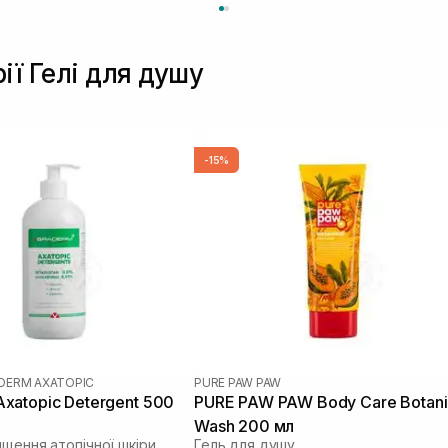
ії Гелі для душу
-15%
DERM AXATOPIC
PURE PAW PAW
xatopic Detergent 500
PURE PAW PAW Body Care Botani
Wash 200 мл
ищення атопічної шкіри
Гель для душу