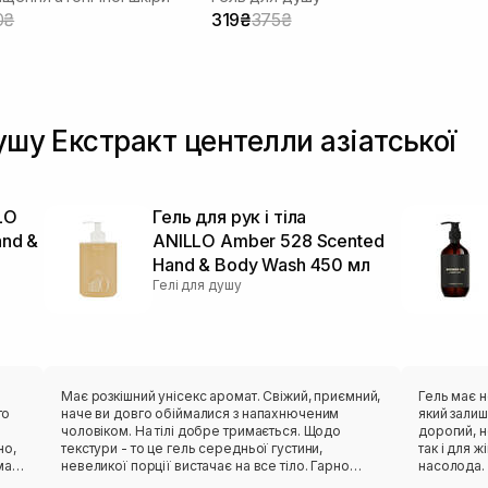
0₴
319₴
375₴
душу Екстракт центелли азіатської
LO
Гель для рук і тіла
and &
ANILLO Amber 528 Scented
Hand & Body Wash 450 мл
Гелі для душу
Має розкішний унісекс аромат. Свіжий, приємний,
Гель має 
то
наче ви довго обіймалися з напахнюченим
який залиша
чоловіком. На тілі добре тримається. Щодо
дорогий, н
текстури - то це гель середньої густини,
так і для 
невеликої порції вистачає на все тіло. Гарно
насолода. 
и:
ковзає та розмилюється. Дуже економний розхід
розмилюєть