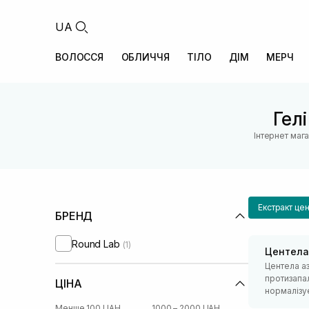
UA
ВОЛОССЯ
ОБЛИЧЧЯ
ТІЛО
ДІМ
МЕРЧ
Гел
Інтернет маг
Екстракт цен
БРЕНД
Round Lab
(1)
Центела
Центела аз
протизапал
ЦІНА
нормалізу
Менше 100 UAH
1000 – 2000 UAH