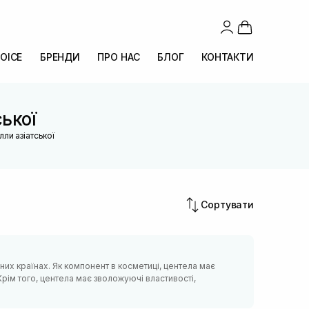
OICE
БРЕНДИ
ПРО НАС
БЛОГ
КОНТАКТИ
ької
лли азіатської
Сортувати
чних країнах. Як компонент в косметиці, центела має
Крім того, центела має зволожуючі властивості,