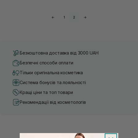
←
1
2
→
Безкоштовна доставка від 3000 UAH
Безпечні способи оплати
Тільки оригінальна косметика
Система бонусів та лояльності
Кращі ціни та топ товари
Рекомендації від косметологів