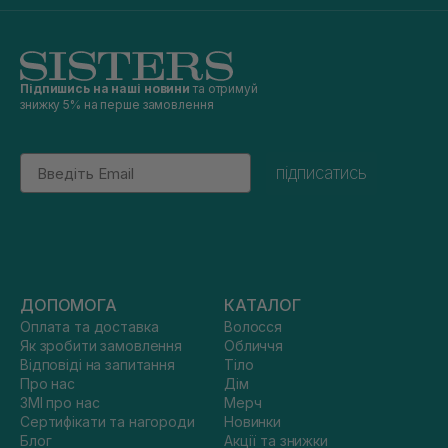
Підпишись на наші новини
та отримуй
знижку 5% на перше замовлення
Email
підписатись
ДОПОМОГА
КАТАЛОГ
Оплата та доставка
Волосся
Як зробити замовлення
Обличчя
Відповіді на запитання
Тіло
Про нас
Дім
ЗМІ про нас
Мерч
Сертифікати та нагороди
Новинки
Блог
Акції та знижки