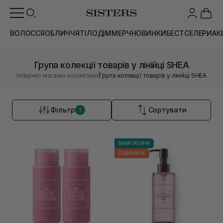
ВОЛОССЯ
ОБЛИЧЧЯ
ТІЛО
ДІМ
МЕРЧ
НОВИНКИ
БЕСТСЕЛЕРИ
АК
Група колекції товарів у лінійці SHEA
|
Інтернет магазин косметики
Група колекції товарів у лінійці SHEA
Фільтр
Сортувати
1
ВИБІР ОКСАНИ
ПОДАРУНОК