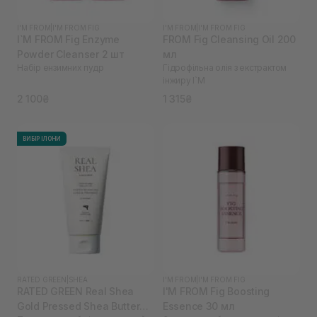
I'M FROM
|
I'M FROM FIG
I'M FROM
|
I'M FROM FIG
I`M FROM Fig Enzyme
FROM Fig Cleansing Oil 200
Powder Cleanser 2 шт
мл
Набір ензимних пудр
Гідрофільна олія з екстрактом
інжиру I`M
2 100₴
1 315₴
ВИБІР ІЛОНИ
RATED GREEN
|
SHEA
I'M FROM
|
I'M FROM FIG
RATED GREEN Real Shea
I'M FROM Fig Boosting
Gold Pressed Shea Butter
Essence 30 мл