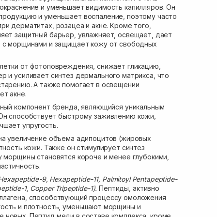
окраснение и уменьшает видимость капилляров. Он
продукцию и уменьшает воспаление, поэтому часто
ри дерматитах, розацеа и акне. Кроме того,
яет защитный барьер, увлажняет, освещает, дает
е с морщинами и защищает кожу от свободных
етки от фотоповреждения, снижает гликацию,
р и усиливает синтез дермального матрикса, что
старению. А также помогает в освещении
ет акне.
ный компонент бренда, являющийся уникальным
 Он способствует быстрому заживлению кожи,
чшает упругость.
на увеличение объема адипоцитов (жировых
отность кожи. Также он стимулирует синтез
у морщины становятся короче и менее глубокими,
ластичность.
Hexapeptide-9, Hexapeptide-11, Palmitoyl Pentapeptide-
ipeptide-1, Copper Tripeptide-1).
Пептиды, активно
ллагена, способствующий процессу омоложения
гость и плотность, уменьшают морщины и
 новых. Пептид меди в составе комплекса, кроме