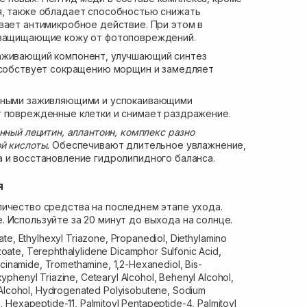
я, также обладает способностью снижать
вает антимикробное действие. При этом в
 защищающие кожу от фотоповреждений.
живающий компонент, улучшающий синтез
пособствует сокращению морщин и замедляет
ными заживляющими и успокаивающими
т поврежденные клетки и снимает раздражение.
нный лецитин, аллантоин, комплекс разно
й кислоты.
Обеспечивают длительное увлажнение,
 и восстановление гидролипидного баланса.
я
ичество средства на последнем этапе ухода.
 Используйте за 20 минут до выхода на солнце.
ate, Ethylhexyl Triazone, Propanediol, Diethylamino
ate, Terephthalylidene Dicamphor Sulfonic Acid,
acinamide, Tromethamine, 1,2-Hexanediol, Bis-
phenyl Triazine, Cetearyl Alcohol, Behenyl Alcohol,
 Alcohol, Hydrogenated Polyisobutene, Sodium
 Hexapeptide-11, Palmitoyl Pentapeptide-4, Palmitoyl