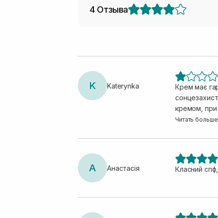
4 Отзыва
K
Katerynka
Крем має гар
сонцезахисту
кремом, при
жодним кремо
Читать больше
posay (що бу
пігментацією
А
Анастасія
Класний спф,