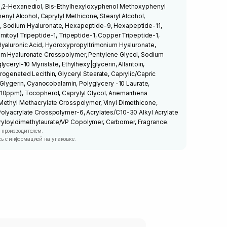
1,2-Hexanediol, Bis-Ethylhexyloxyphenol Methoxyphenyl
henyl Alcohol, Caprylyl Methicone, Stearyl Alcohol,
 Sodium Hyaluronate, Hexapeptide-9, Hexapeptide-11,
mitoyl Tripeptide-1, Tripeptide-1, Copper Tripeptide-1,
Hyaluronic Acid, Hydroxypropyltrimonium Hyaluronate,
um Hyaluronate Crosspolymer, Pentylene Glycol, Sodium
yceryl-10 Myristate, Ethylhexy|glycerin, Allantoin,
ogenated Lecithin, Glyceryl Stearate, Caprylic/Capric
, Glygerin, Cyanocobalamin, Polyglycery -10 Laurate,
10ppm), Tocopherol, Caprylyl Glycol, Anemarrhena
Methyl Methacrylate Crosspolymer, Vinyl Dimethicone,
olyacrylate Crosspolymer-6, Acrylates/C10-30 Alkyl Acrylate
loyldimethytaurate/VP Copolymer, Carbomer, Fragrance.
 производителем.
ь с информацией на упаковке.