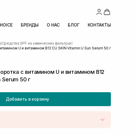
CHOICE
БРЕНДЫ
О НАС
БЛОГ
КОНТАКТЫ
а
Средства SPF на химических фильтрах
|
|
тамином U и витамином B12 CU SKIN Vitamin U Sun Serum 50 г
оротка с витамином U и витамином B12
n Serum 50 г
Добавить в корзину
той
В наличии