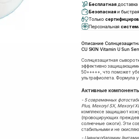
Бесплатная
Самовывоз г. Луцк, 
доставка 
Самовывоз г. Львов, 
Безопасная
и быстрая
Lake)
Только
сертифициров
Самовывоз Львов (И
Персональная
систем
Самовывоз г. Львов 
Самовывоз Ровно
Описание Солнцезащитна
Самовывоз г. Ровно, 
CU SKIN Vitamin U Sun Ser
Солнцезащитная сыворотк
эффективно защищающими 
50+++++, что поможет уб
ультрафиолета. Формула у
Активные компонент
- 5 современных фотостаби
Plus, Mexoryl SX, Mexoryl XL
комплексе защищают кожу
(провоцирующих преждевр
солнечные ожоги). Эти с
стабильными и не окисляю
- Цианокобаламин (витамин