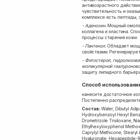
антивозрастного действи
чувствительность и оказы
комплексе есть пептиды,
- Аденозин.
Мощный омола
коллагена и эластина. С
процессы старения кожи.
- Пантенол.
Обладает мощ
свойствами. Регенерируе
- Фитостерол, гидролизова
молекулярной гиалуроново
защиту липидного барьера
Способ использовани
нанесите достаточное кол
Постепенно распределите.
Состав:
Water, Dibutyl Adip
Hydroxybenzoyl Hexyl Benzo
Drometrizole Trisiloxane, Ni
Ethylhexyloxyphenol Methoxy
Caprylyl Methicone, Stearyl
Hyaluronate, Hexapeptide-9,