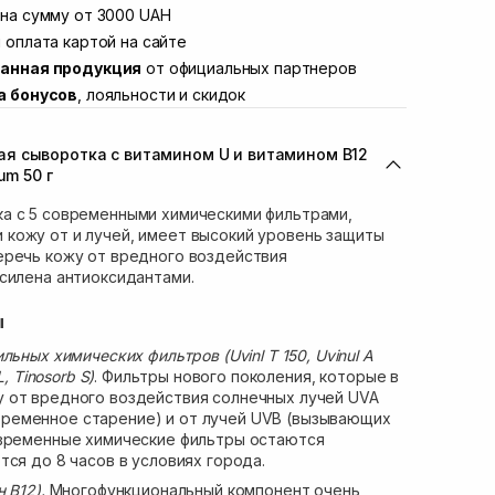
Винниченка 4
на сумму от 3000 UAH
В наличии
ул. Академика Подстригача, 1В (Duck's
 оплата картой на сайте
В наличии
анная продукция
от официальных партнеров
вана Франко 36)
В наличии
а бонусов
, лояльности и скидок
ул. Степана Бандеры 43
В наличии
В наличии
я сыворотка с витамином U и витамином B12
ул. Кулика и Гудачека 23 (ТЦ Экватор)
В наличии
um 50 г
а с 5 современными химическими фильтрами,
кожу от и лучей, имеет высокий уровень защиты
еречь кожу от вредного воздействия
силена антиоксидантами.
ы
льных химических фильтров (Uvinl T 150, Uvinul A
, Tinosorb S)
. Фильтры нового поколения, которые в
 от вредного воздействия солнечных лучей UVA
еменное старение) и от лучей UVB (вызывающих
овременные химические фильтры остаются
тся до 8 часов в условиях города.
 В12).
Многофункциональный компонент очень