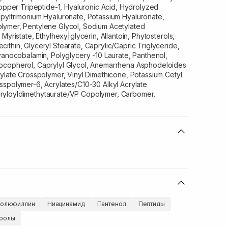
Copper Tripeptide-1, Hyaluronic Acid, Hydrolyzed
pyltrimonium Hyaluronate, Potassium Hyaluronate,
lymer, Pentylene Glycol, Sodium Acetylated
Myristate, Ethylhexy|glycerin, Allantoin, Phytosterols,
thin, Glyceryl Stearate, Caprylic/Capric Triglyceride,
yanocobalamin, Polyglycery -10 Laurate, Panthenol,
ocopherol, Caprylyl Glycol, Anemarrhena Asphodeloides
ylate Crosspolymer, Vinyl Dimethicone, Potassium Cetyl
sspolymer-6, Acrylates/C10-30 Alkyl Acrylate
yloyldimethytaurate/VP Copolymer, Carbomer,
олюфиллин
Ниацинамид
Пантенол
Пептиды
еролы