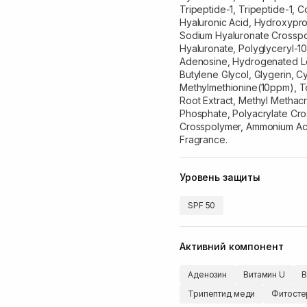
Tripeptide-1, Tripeptide-1, 
Hyaluronic Acid, Hydroxypro
Sodium Hyaluronate Crosspo
Hyaluronate, Polyglyceryl-10 
Adenosine, Hydrogenated Leci
Butylene Glycol, Glygerin, C
Methylmethionine(10ppm), T
Root Extract, Methyl Methacr
Phosphate, Polyacrylate Cro
Crosspolymer, Ammonium Acr
Fragrance.
Уровень защиты
SPF 50
Активний компонент
Аденозин
Витамин U
В
Трипептид меди
Фитост