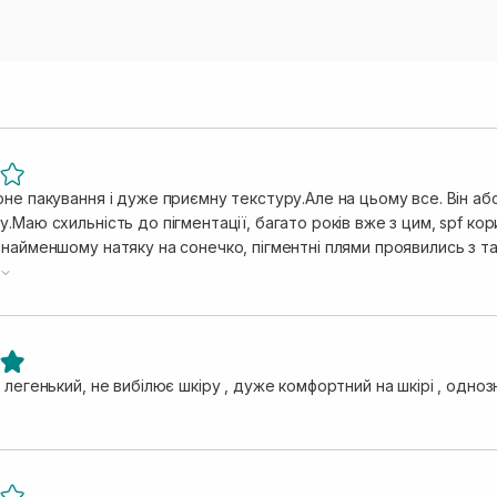
не пакування і дуже приємну текстуру.Але на цьому все. Він аб
.Маю схильність до пігментації, багато років вже з цим, spf кори
 найменшому натяку на сонечко, пігментні плями проявились з т
м за багато років користування різними spf такого не було. Змі
ло тоді в аптеці) і ситуація стабілізувалась. Щиро НЕ РАДЖУ ді
.
 легенький, не вибілює шкіру , дуже комфортний на шкірі , одно