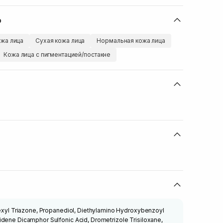
ю
жа лица
Сухая кожа лица
Нормальная кожа лица
Кожа лица с пигментацией/постакне
hexyl Triazone, Propanediol, Diethylamino Hydroxybenzoyl
idene Dicamphor Sulfonic Acid, Drometrizole Trisiloxane,