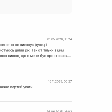
01.05.2026, 10:24
солютно не виконує функції
стуюсь цілий рік. Так от тільки з цим
акою силою, що в мене був просто шок.З
нила терміново на заичайний la roshe
вчатам, які мають проблеми з
16.11.2025, 00:27
значно вартий уваги
26.06.2025, 16:03