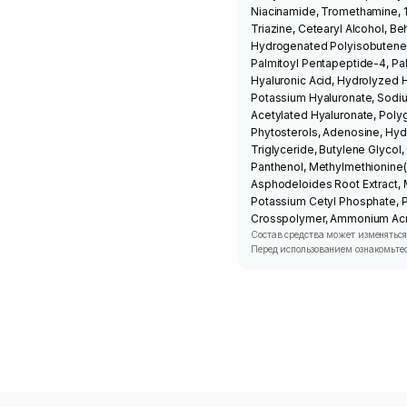
Niacinamide, Tromethamine, 
Triazine, Cetearyl Alcohol, Be
Hydrogenated Polyisobutene,
Palmitoyl Pentapeptide-4, Pal
Hyaluronic Acid, Hydrolyzed 
Potassium Hyaluronate, Sodi
Acetylated Hyaluronate, Polygl
Phytosterols, Adenosine, Hydr
Triglyceride, Butylene Glycol
Panthenol, Methylmethionine(
Asphodeloides Root Extract, 
Potassium Cetyl Phosphate, P
Crosspolymer, Ammonium Acry
Состав средства может изменяться
Перед использованием ознакомьтес