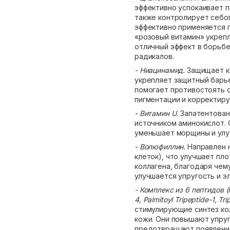
эффективно успокаивает п
также контролирует себо
эффективно применяется п
«розовый витамин» укрепл
отличный эффект в борьб
радикалов.
- Ниацинамид.
Защищает кл
укрепляет защитный барье
помогает противостоять 
пигментации и корректиру
- Витамин U.
Запатентован
источником аминокислот.
уменьшает морщины и улу
- Волюфиллин.
Направлен 
клеток), что улучшает пл
коллагена, благодаря чем
улучшается упругость и э
- Комплекс из 6 пептидов (
4, Palmitoyl Tripeptide-1, Tr
стимулирующие синтез ко
кожи. Они повышают упру
предотвращают появление