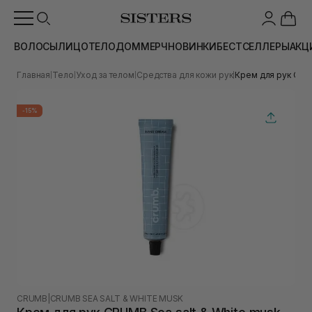
ВОЛОСЫ
ЛИЦО
ТЕЛО
ДОМ
МЕРЧ
НОВИНКИ
БЕСТСЕЛЛЕРЫ
АКЦ
Главная
Тело
Уход за телом
Средства для кожи рук
Крем для рук CRUM
|
|
|
|
-15%
CRUMB
|
CRUMB SEA SALT & WHITE MUSK