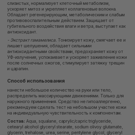
слизистых, нормализует клеточный метаболизм,
ускоряет митоз и укрепляет коллагеновые волокна.
Обладает регенерирующим, метаболическим и слабым
противовоспалительным действием. Защищает от
губительного воздействия влаги и ветра, выступает как
антиоксидант.
- Экстракт гамамелиса.
Тонизирует кожу, смягчает ее и
лишает шелушения, обладает сильными
антиоксидантными свойствами, предохраняет кожу от
УФ-излучения, успокаивает и ускоряет заживление кожи
после солнечных ожогов, стимулирует затяжку трещин
и царапин.
Способ использования
нанести небольшое количество на руки или тело,
распределить массирующими движениями. Только для
наружного применения. Средство не гипоаллергенно,
рекомендуем сделать тест на небольшом участке кожи
на индивидуальную чувствительность к компонентам.
Состав:
Аqua, squalane, caprylic/capric triglyceride,
cetearyl alcohol glyceryl stearate, sodium olivoy glutamate,
glycerin, trehalose, urea, serine, pentylene glycol, glyceryl