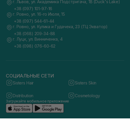
г. Львов, ул. Академика Подстригача, 1В (Duck's Lake)
+38 (097) 101-97-16
г. Ровно, ул. 16-го Июля, 15
+38 (097) 544-61-44
г. Ровно, ул. Кулика и Гудачека, 23 (ТЦ Экватор)
+38 (068) 209-34-88
г. Луцк, ул. Винниченка, 4
+38 (098) 076-60-62
СОЦИАЛЬНЫЕ СЕТИ
Sisters Hair
Sisters Skin
Distribution
Cosmetology
Загружайте мобильное приложение