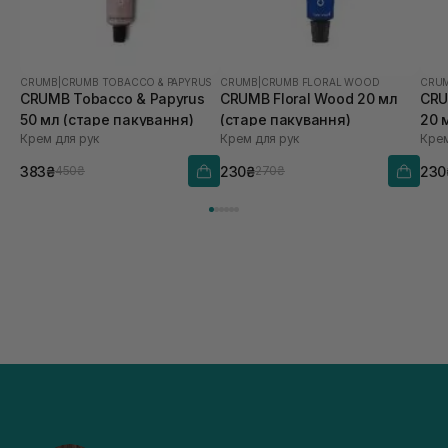
CRUMB
|
CRUMB TOBACCO & PAPYRUS
CRUMB
|
CRUMB FLORAL WOOD
CRU
CRUMB Tobacco & Papyrus
CRUMB Floral Wood 20 мл
CRU
50 мл (старе пакування)
(старе пакування)
20 
Крем для рук
Крем для рук
Крем
383₴
230₴
230
450₴
270₴