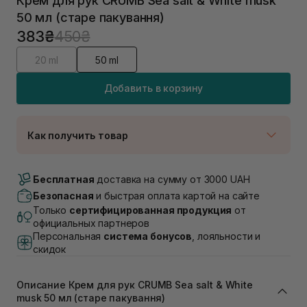
Крем для рук CRUMB Sea salt & White musk
50 мл (старе пакування)
383₴
450₴
20 ml
50 ml
Добавить в корзину
Как получить товар
Доставка Новой Почтой
Нет в наличии!
Бесплатная
доставка на сумму от 3000 UAH
Самовывоз г. Луцк, Винниченка 4
Безопасная
и быстрая оплата картой на сайте
Нет в наличии!
Только
сертифицированная продукция
от
Самовывоз г. Львов, ул. Академика Подстригача,
официальных партнеров
1В (Duck's Lake)
Персональная
система бонусов
, лояльности и
Нет в наличии!
скидок
Самовывоз Львов (Ивана Франко 36)
Нет в наличии!
Самовывоз г. Львов ул. Степана Бандеры 43
Описание Крем для рук CRUMB Sea salt & White
В наличии
musk 50 мл (старе пакування)