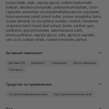
polyacrylate, algin, capryty glycol, sodium hyaluronate,
pullulan, disodium phosphate, potassium phosphate, coco-
caprylate, ammonium acryloyidimethyltaurate/vp copolymer,
butyrospermum parkil (shes) butter, prunus amygdalus dulcis
(sweet almond) oil, tocopheryl acetate, sorbitol, hamamelis
virginiana (witch hazel) leaf extract, lecitin, xanthan gum,
panthenol, glyceril linoleate, diatomaceous earth,
phenoxyethanol, caprylyl glycol, edta, glyceryl caprilate,
citric acid, sodium citrate, sodium benzoate, parfum.
Активний компонент
Витамин B5
Витамин Е
Гомамелис
Масло миндаля
Пантенол
Средство по применению
Сухая/обезвоженная кожа
Чувствительная кожа тела
Пол