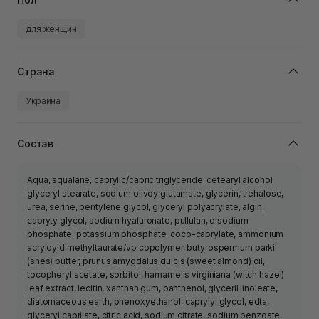
для женщин
Страна
Украина
Состав
Аqua, squalane, caprylic/capric triglyceride, cetearyl alcohol
glyceryl stearate, sodium olivoy glutamate, glycerin, trehalose,
urea, serine, pentylene glycol, glyceryl polyacrylate, algin,
capryty glycol, sodium hyaluronate, pullulan, disodium
phosphate, potassium phosphate, coco-caprylate, ammonium
acryloyidimethyltaurate/vp copolymer, butyrospermum parkil
(shes) butter, prunus amygdalus dulcis (sweet almond) oil,
tocopheryl acetate, sorbitol, hamamelis virginiana (witch hazel)
leaf extract, lecitin, xanthan gum, panthenol, glyceril linoleate,
diatomaceous earth, phenoxyethanol, caprylyl glycol, edta,
glyceryl caprilate, citric acid, sodium citrate, sodium benzoate,