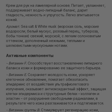
Самовывоз Ровно
Крем для рук на ламелярной основе. Питает, увлажняет,
Нет в наличии!
поддерживает водно-липидный баланс, дарит
Самовывоз г. Ровно, ул. Кулика и Гудачека 23 (ТЦ
гладкость, нежность и упругость. Легко впитывается
Экватор)
кожей.
Нет в наличии!
Аромат:
Sea salt & White musk (морская соль, морские
водоросли, белый мускус, розовый перец, тубероза,
бобы тонкая) свежий, морской, с легким солоноватым
оттенком, дополненный нежными, теплыми и
шелковистыми мускусными нотами.
Активные компоненты
- Витамин F.
Способствует восстановлению липидного
баланса кожи и формированию ее защитного барьера.
- Витамин Е.
Сохраняет молодость кожи, ускоряет
клеточное обновление, помогает обезопасить
эпидермис от воздействия ультрафиолетового
излучения, оказывает антиоксидантный эффект, защищая
клетки эпидермиса и структурные белки – коллаген и
эластин – от разрушения свободными радикалами, в
результате чего кожа разглаживается и подтягивается.
- Витамин группы В.
Стимулирует регенерацию кожи,