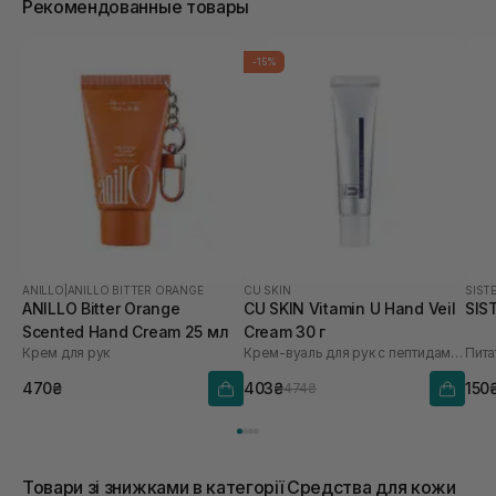
Рекомендованные товары
-15%
ANILLO
|
ANILLO BITTER ORANGE
CU SKIN
SIST
ANILLO Bitter Orange
CU SKIN Vitamin U Hand Veil
SIS
Scented Hand Cream 25 мл
Cream 30 г
Крем для рук
Крем-вуаль для рук с пептидами и волюфилином
470₴
403₴
150
474₴
Товари зі знижками в категорії Средства для кожи