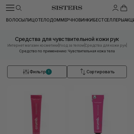
ВОЛОСЫ
ЛИЦО
ТЕЛО
ДОМ
МЕРЧ
НОВИНКИ
БЕСТСЕЛЛЕРЫ
АКЦ
Средства для чувствительной кожи рук
|
|
|
Интернет магазин косметики
Уход за телом
Средства для кожи рук
Средство по применению: Чувствительная кожа тела
Фильтр
Сортировать
1