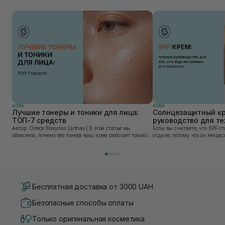
КОЖА
КОЖА
Лучшие тонеры и тоники для лица:
Солнцезащитный кр
ТОП-7 средств
руководство для тех
привык его наносит
Автор: Олеся Вакулко [artnav] В этой статье мы
Если вы считаете, что SPF ст
объясним, почему без тонера ваш крем работает только
отдыхе, потому что он некра
на 50%, и как найти средство под потребности именно
может быть сложен в приме
вашей кожи. Ошибочно мнение, что тониза...
скатывается под макияжем, 
«на...
Бесплатная доставка от 3000 UAH
Безопасные способы оплаты
Только оригинальная косметика