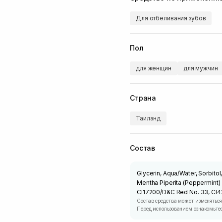
Для отбеливания зубов
Пол
для женщин
для мужчин
Страна
Таиланд
Состав
Glycerin, Aqua/Water, Sorbitol
Mentha Piperita (Peppermint)
CI17200/D&C Red No. 33, CI42
Состав средства может изменяться
Перед использованием ознакомьтес