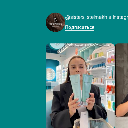
@sisters_stelmakh в Instag
Подписаться