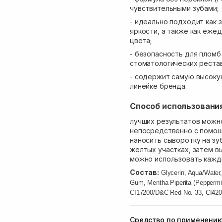
чувствительными зубами;
- идеально подходит как 
яркости, а также как еже
цвета;
- безопасность для пломб 
стоматологических реста
- содержит самую высоку
линейке бренда.
Способ использовани
лучших результатов можн
непосредственно с помощ
наносить сыворотку на зу
желтых участках, затем в
можно использовать кажд
Состав:
Glycerin, Aqua/Water, 
Gum, Mentha Piperita (Peppermi
CI17200/D&C Red No. 33, CI4209
Средство по применени