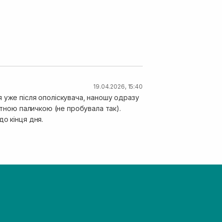
19.04.2026, 15:40
 уже після ополіскувача, наношу одразу
атною паличкою (не пробувала так).
о кінця дня.