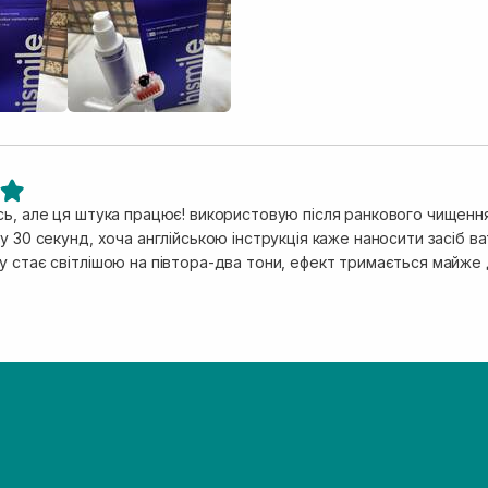
сь, але ця штука працює! використовую після ранкового чищення
у 30 секунд, хоча англійською інструкція каже наносити засіб в
 стає світлішою на півтора-два тони, ефект тримається майже д