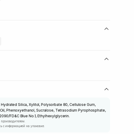
, Hydrated Silica, Xylitol, Polysorbate 80, Cellulose Gum,
 Oil, Phenoxyethanol, Sucralose, Tetrasodium Pyrophosphate,
090/FD&C Blue No.1, Ethylhexylglycerin.
 производителем.
ь с информацией на упаковке.