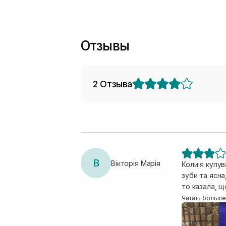
Отзывы
2 Отзыва
В
Вікторія Марія
Коли я купув
зуби та ясна, ос
то казала, щ
фіолетового 
Читать больше
Використовув
давав мені ч