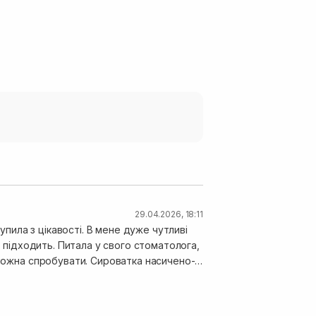
29.04.2026, 18:11
купила з цікавості. В мене дуже чутливі
ого стоматолога,
 можна спробувати. Сироватка насичено-
потім стає з фіолетовим забарвленням.
глядають світліші, але навіть цей засіб