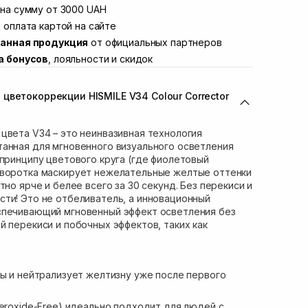
Винниченка 4
на сумму от 3000 UAH
В наличии
ул. Академика Подстригача, 1В (Duck's
 оплата картой на сайте
Нет в наличии!
анная продукция
от официальных партнеров
вана Франко 36)
В наличии
а бонусов
, лояльности и скидок
ул. Степана Бандеры 43
В наличии
В наличии
цветокоррекции HISMILE V34 Colour Corrector
ул. Кулика и Гудачека 23 (ТЦ Экватор)
Нет в наличии!
цвета V34 – это неинвазивная технология
анная для мгновенного визуального осветления
 принципу цветового круга (где фиолетовый
ыворотка маскирует нежелательные желтые оттенки
тно ярче и белее всего за 30 секунд. Без перекиси и
ти! Это не отбеливатель, а инновационный
спечивающий мгновенный эффект осветления без
й перекиси и побочных эффектов, таких как
бы и нейтрализует желтизну уже после первого
Peroxide-Free) идеально подходит для людей с