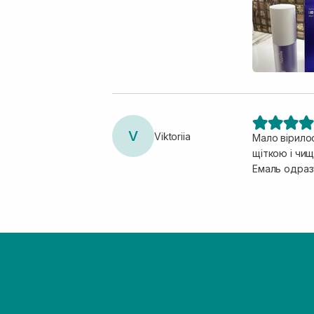
V
Viktoriia
Мало вірило
щіткою і чищ
Емаль одразу