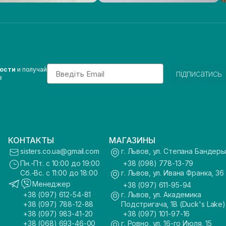
Email
вости
и получай
підписатись
з
КОНТАКТЫ
МАГАЗИНЫ
sisters.co.ua@gmail.com
г. Львов, ул. Степана Бандеры
Пн.-Пт. с 10:00 до 19:00
+38 (098) 778-13-79
Сб.-Вс. с 11:00 до 18:00
г. Львов, ул. Ивана Франка, 36
Менеджер
+38 (097) 611-95-94
+38 (097) 612-54-81
г. Львов, ул. Академика
+38 (097) 788-12-88
Подстригача, 1В (Duck's Lake)
+38 (097) 983-41-20
+38 (097) 101-97-16
+38 (068) 693-46-00
г. Ровно, ул. 16-го Июля, 15