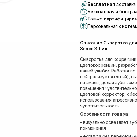
Бесплатная
Самовывоз г. Луцк, 
доставка 
Самовывоз г. Львов, 
Безопасная
и быстрая
Lake)
Только
сертифициров
Самовывоз Львов (И
Персональная
систем
Самовывоз г. Львов 
Самовывоз Ровно
Описание Сыворотка для 
Самовывоз г. Ровно, 
Serum 30 мл
Сыворотка для коррекции 
цветокоррекции, разработ
вашей улыбки. Работая по
нейтрализует желтый), с
на эмали, делая зубы заме
повышения чувствительнос
цветовой корректор, обе
использования агрессивно
чувствительность.
Особенности товара:
- визуально осветляет зу
применения;
- формула без перекиси (