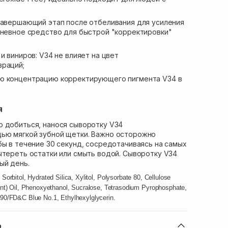
завершающий этап после отбеливания для усиления
дневное средство для быстрой "корректировки"
и виниров: V34 не влияет на цвет
враций;
ю концентрацию корректирующего пигмента V34 в
я
о добиться, нанося сыворотку V34
ью мягкой зубной щетки. Важно осторожно
бы в течение 30 секунд, сосредотачиваясь на самых
ытереть остатки или смыть водой. Сыворотку V34
ый день.
Sorbitol, Hydrated Silica, Xylitol, Polysorbate 80, Cellulose
nt) Oil, Phenoxyethanol, Sucralose, Tetrasodium Pyrophosphate,
0/FD&C Blue No.1, Ethylhexylglycerin.
ю