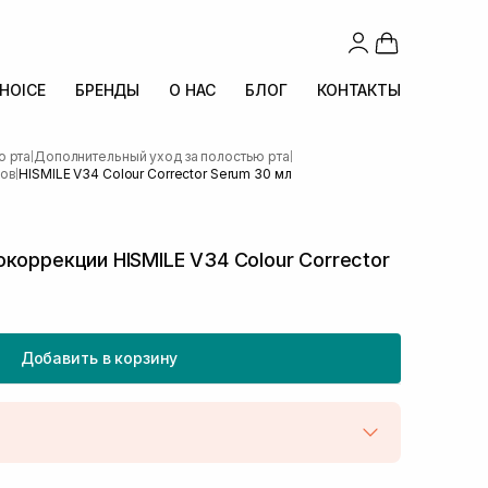
CHOICE
БРЕНДЫ
О НАС
БЛОГ
КОНТАКТЫ
ю рта
Дополнительный уход за полостью рта
|
|
бов
HISMILE V34 Colour Corrector Serum 30 мл
|
коррекции HISMILE V34 Colour Corrector
Добавить в корзину
той
В наличии