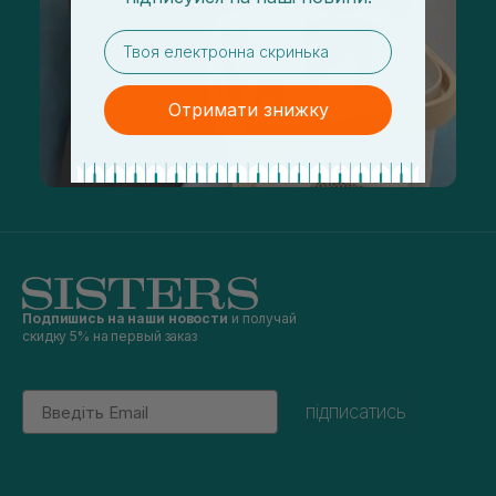
email
Отримати знижку
Подпишись на наши новости
и получай
скидку 5% на первый заказ
Email
підписатись