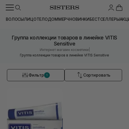
ВОЛОСЫ
ЛИЦО
ТЕЛО
ДОМ
МЕРЧ
НОВИНКИ
БЕСТСЕЛЛЕРЫ
АКЦ
Группа коллекции товаров в линейке VITIS
Sensitive
|
Интернет магазин косметики
Группа коллекции товаров в линейке VITIS Sensitive
Фильтр
Сортировать
1