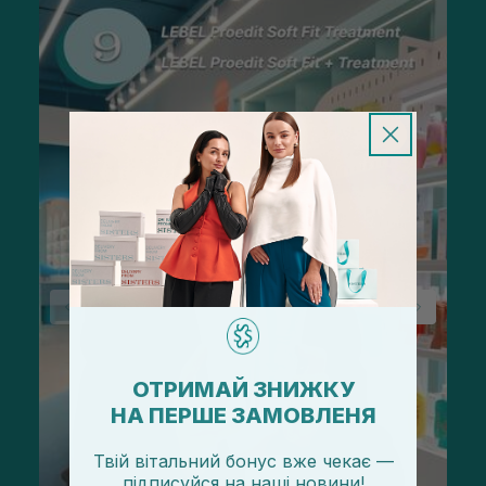
ОТРИМАЙ ЗНИЖКУ
НА ПЕРШЕ ЗАМОВЛЕНЯ
Твій вітальний бонус вже чекає —
підписуйся
на
наші новини!