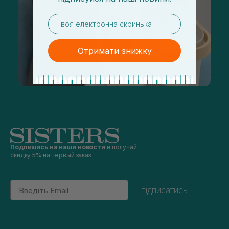
email
Отримати знижку
Подпишись на наши новости
и получай
скидку 5% на первый заказ
Email
підписатись