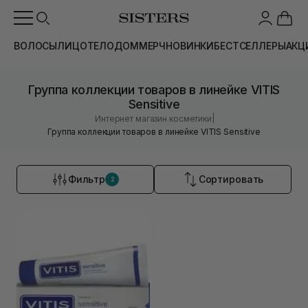
ВОЛОСЫ
ЛИЦО
ТЕЛО
ДОМ
МЕРЧ
НОВИНКИ
БЕСТСЕЛЛЕРЫ
АКЦ
Группа коллекции товаров в линейке VITIS
Sensitive
|
Интернет магазин косметики
Группа коллекции товаров в линейке VITIS Sensitive
Фильтр
Сортировать
2