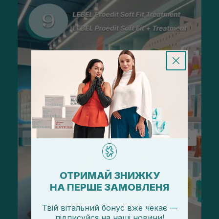
ОТРИМАЙ ЗНИЖКУ
НА ПЕРШЕ ЗАМОВЛЕНЯ
Твій вітальний бонус вже чекає —
підписуйся
на
наші новини!