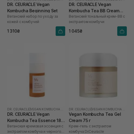
DR. CEURACLE Vegan
DR. CEURACLE Vegan
Kombucha Beginning Set
Kombucha Tea BB Cream
Веганский набор по уходу за
Веганский тональный крем-ВВ с
Normal 30 мл
кожей с комбучей
экстрактом комбучи
1 310₴
1 045₴
DR. CEURACLE
|
VEGAN KOMBUCHA TEA
DR. CEURACLE
|
VEGAN KOMBUCHA TEA
DR. CEURACLE Vegan
Vegan Kombucha Tea Gel
Kombucha Tea Essence 18
Cream 75 г
Веганская кремовая эссенция с
Крем-гель с экстрактом
мл
экстрактом комбуча и черного
комбуча Dr.Ceuracle