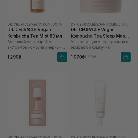
DR. CEURACLE
|
VEGAN KOMBUCHA TEA
DR. CEURACLE
|
VEGAN KOMBUCHA TEA
DR. CEURACLE Vegan
DR. CEURACLE Vegan
Kombucha Tea Mist 80 мл
Kombucha Tea Sleep Mask
Веганский мист-спрей с
Увлажняющая маска для лица с
100 мл
экстрактом комбучи и черный
экстрактом комбучи и
чай
бакучиолом
1 290₴
1 070₴
1 390₴
DR. CEURACLE
|
VEGAN KOMBUCHA TEA
DR. CEURACLE
|
VEGAN KOMBUCHA TEA