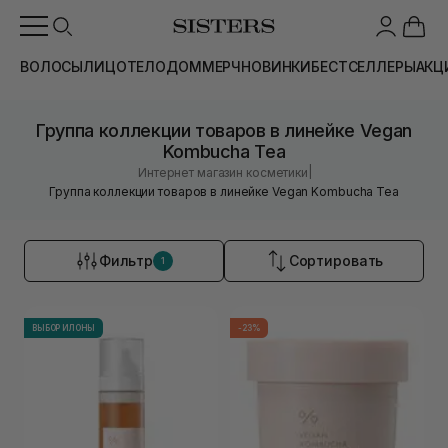
ВОЛОСЫ
ЛИЦО
ТЕЛО
ДОМ
МЕРЧ
НОВИНКИ
БЕСТСЕЛЛЕРЫ
АКЦ
Группа коллекции товаров в линейке Vegan
Kombucha Tea
|
Интернет магазин косметики
Группа коллекции товаров в линейке Vegan Kombucha Tea
Фильтр
Сортировать
1
ВЫБОР ИЛОНЫ
-23%