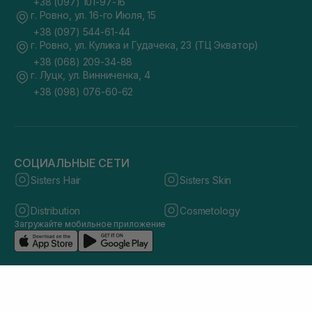
+38 (097) 101-97-16
г. Ровно, ул. 16-го Июля, 15
+38 (097) 544-61-44
г. Ровно, ул. Кулика и Гудачека, 23 (ТЦ Экватор)
+38 (068) 209-34-88
г. Луцк, ул. Винниченка, 4
+38 (098) 076-60-62
СОЦИАЛЬНЫЕ СЕТИ
Sisters Hair
Sisters Skin
Distribution
Cosmetology
Загружайте мобильное приложение