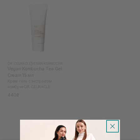
DR. CEURACLE
|
VEGAN KOMBUCHA TEA
Vegan Kombucha Tea Gel
Cream 15 мл
Крем-гель с экстрактом
комбучи DR. СEURACLE
440₴