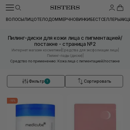
ВОЛОСЫ
ЛИЦО
ТЕЛО
ДОМ
МЕРЧ
НОВИНКИ
БЕСТСЕЛЛЕРЫ
АКЦ
Пилинг-диски для кожи лица с пигментацией/
постакне - страница №2
|
|
Интернет магазин косметики
Средства для эксфолиации лица
|
Пилинг-пады (диски)
Средство по применению: Кожа лица с пигментацией/постакне
Фильтр
Сортировать
1
-15%