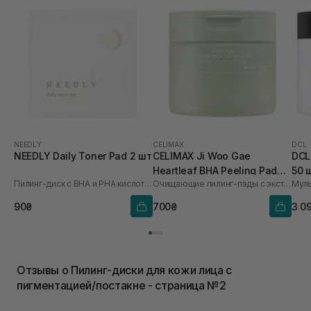
NEEDLY
CELIMAX
DCL
NEEDLY Daily Toner Pad 2 шт
CELIMAX Ji Woo Gae
DCL
Heartleaf BHA Peeling Pad
50 
Пилинг-диск с BHA и PHA кислотами
Очищающие пилинг-пэды с экстрактом хауттюйнии и BHA кислотами
60 шт
90₴
700₴
3 0
Отзывы о Пилинг-диски для кожи лица с
пигментацией/постакне - страница №2