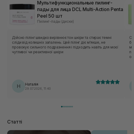
Мультифункциональные пилинг-
пады для лица DCL Multi-Action Penta
Peel 50 шт
Пилинг-пады (диски)
Дійсно пілінг швидко вирівнює тон шкіри та стирає темні
Са
сліди від колишніх запалень. Цей пілінг діє м'якше, не
ба
провокує сильного подразнення і підходить навіть для моєї
мо
чутливої чи реактивної шкіри
па
оч
ап
сп
га
на
оч
Наталія
Н
ва
29.07.2026, 11:40
пі
пр
Статті