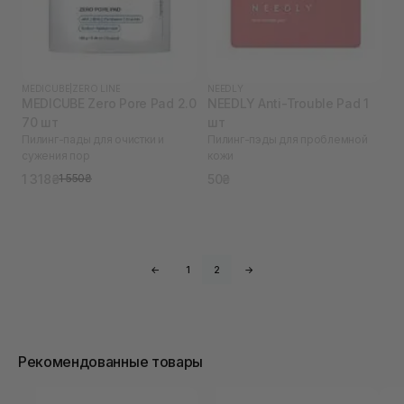
MEDICUBE
|
ZERO LINE
NEEDLY
MEDICUBE Zero Pore Pad 2.0
NEEDLY Anti-Trouble Pad 1
70 шт
шт
Пилинг-пады для очистки и
Пилинг-пэды для проблемной
сужения пор
кожи
1 318₴
50₴
1 550₴
←
1
2
→
Рекомендованные товары