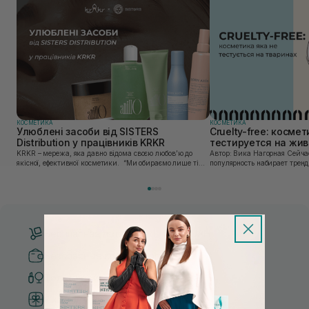
КОСМЕТИКА
КОСМЕТИКА
Улюблені засоби від SISTERS
Cruelty-free: косме
Distribution у працівників KRKR
тестируется на жи
KRKR – мережа, яка давно відома своєю любов’ю до
Автор: Вика Нагорная Сейчас все большую
якісної, ефективної косметики. “Ми обираємо лише ті
популярность набирает тренд
бренди, в яких впевнені — і які перевірили на собі. Одні
сознательное потребление. Эт
з таких — бренди, представлені SISTERS...
пищевых продуктов, и космет
Потреби...
Бесплатная доставка от 3000 UAH
Безопасные способы оплаты
Только оригинальная косметика
Система бонусов и лояльности