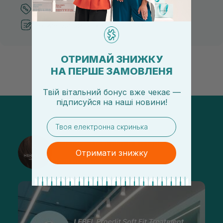
Лучшие цены и топ товары
Рекомендации от косметологов
ОТРИМАЙ ЗНИЖКУ
НА ПЕРШЕ ЗАМОВЛЕНЯ
Твій вітальний бонус вже чекає —
підписуйся
на
наші новини!
email
@sisters_stelmakh в Instagram
Отримати знижку
Подписаться