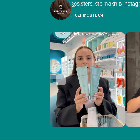
@sisters_stelmakh в Instag
Подписаться