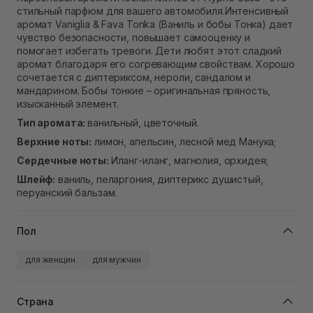
В наличии
стильный парфюм для вашего автомобиля.Интенсивный
Самовывоз г. Ровно, ул. Кулика и Гудачека 23 (ТЦ
аромат Vaniglia & Fava Tonka (Ваниль и бобы Тонка) дает
Экватор)
чувство безопасности, повышает самооценку и
В наличии
помогает избегать тревоги. Дети любят этот сладкий
аромат благодаря его согревающим свойствам. Хорошо
сочетается с диптериксом, нероли, сандалом и
мандарином. Бобы тонкие – оригинальная пряность,
изысканный элемент.
Тип аромата:
ванильный, цветочный.
Верхние ноты:
лимон, апельсин, лесной мед Манука;
Сердечные ноты:
Иланг-иланг, магнолия, орхидея;
Шлейф:
ваниль, пеларгония, диптерикс душистый,
перуанский бальзам.
Пол
для женщин
для мужчин
Страна