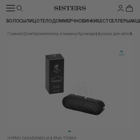
ВОЛОСЫ
ЛИЦО
ТЕЛО
ДОМ
МЕРЧ
НОВИНКИ
БЕСТСЕЛЛЕРЫ
АКЦ
Главная
Дом
Ароматизатор в машину
Аромадиффузоры для авто
Аром
|
|
|
|
HYPNO CASA
|
VANIGLIA & FAVA TONKA