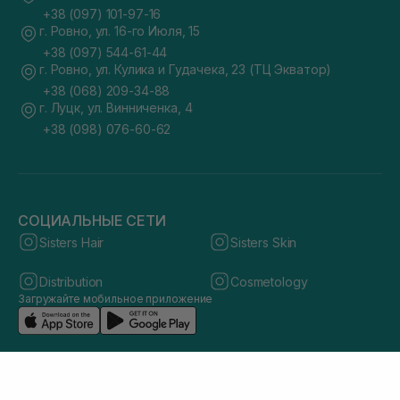
+38 (097) 101-97-16
г. Ровно, ул. 16-го Июля, 15
+38 (097) 544-61-44
г. Ровно, ул. Кулика и Гудачека, 23 (ТЦ Экватор)
+38 (068) 209-34-88
г. Луцк, ул. Винниченка, 4
+38 (098) 076-60-62
СОЦИАЛЬНЫЕ СЕТИ
Sisters Hair
Sisters Skin
Distribution
Cosmetology
Загружайте мобильное приложение