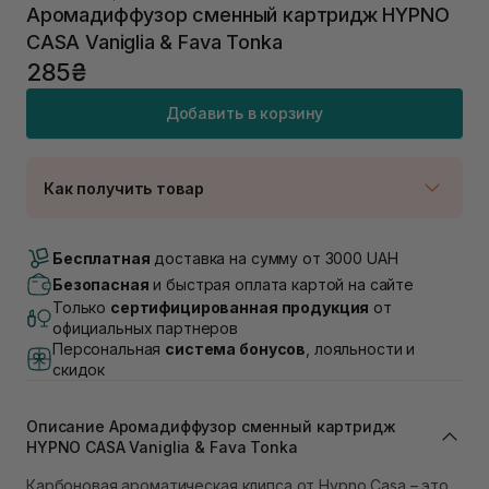
Аромадиффузор сменный картридж HYPNO
CASA Vaniglia & Fava Tonka
285₴
Добавить в корзину
Как получить товар
Доставка Новой Почтой
В наличии
Бесплатная
доставка на сумму от 3000 UAH
Самовывоз г. Луцк, Винниченка 4
Безопасная
и быстрая оплата картой на сайте
В наличии
Только
сертифицированная продукция
от
Самовывоз г. Львов, ул. Академика Подстригача,
официальных партнеров
1В (Duck's Lake)
Персональная
система бонусов
, лояльности и
Нет в наличии!
скидок
Самовывоз Львов (Ивана Франко 36)
В наличии
Описание Аромадиффузор сменный картридж
Самовывоз г. Львов ул. Степана Бандеры 43
HYPNO CASA Vaniglia & Fava Tonka
В наличии
Самовывоз Ровно
Карбоновая ароматическая клипса от Hypno Casa – это