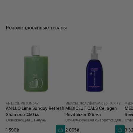
Рекомендованные товары
ANILLO
|
LIME SUNDAY
MEDICEUTICALS
|
ADVANCED HAIR RESTORATION TECHNOLOGY WOMEN
MEDI
ANILLO Lime Sunday Refresh
MEDICEUTICALS Cellagen
MED
Shampoo 450 мл
Revitalizer 125 мл
Revi
Освежающий шампунь
Стимулирующая сыворотка для роста волос и здоровья кожи головы
1 590₴
2 005₴
3 3