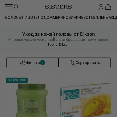
ВОЛОСЫ
ЛИЦО
ТЕЛО
ДОМ
МЕРЧ
НОВИНКИ
БЕСТСЕЛЛЕРЫ
АКЦ
Уход за кожей головы от Dikson
|
|
|
Интернет магазин косметики
Волосы
Средства для кожи головы
Бренд: Dikson
Фильтр
Сортировать
1
ВЫБОР ОКСАНЫ