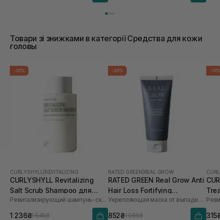
Товари зі знижками в категорії Средства для кожи
головы
-20%
-20%
-10
CURLYSHYLL
|
REVITALIZING
RATED GREEN
|
REAL GROW
CURL
CURLYSHYLL Revitalizing
RATED GREEN Real Grow Anti
CUR
Salt Scrub Shampoo для
Hair Loss Fortifying
Tre
Ревитализирующий шампунь-скраб
Укрепляющая маска от выпадения волос
ослабленной кожи головы
Treatment 200 мл
и тонких волос 300 мл
1 236₴
852₴
315
1 545₴
1 065₴