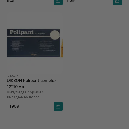
60₴
110₴
DIKSON
DIKSON Polipant complex
12*10 мл
Ампулы для борьбы с
выпадением волос
1 190₴