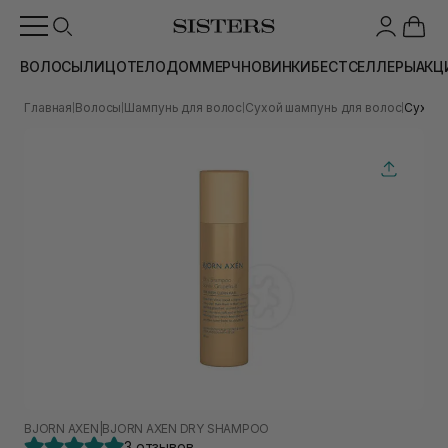
ВОЛОСЫ
ЛИЦО
ТЕЛО
ДОМ
МЕРЧ
НОВИНКИ
БЕСТСЕЛЛЕРЫ
АКЦ
Главная
Волосы
Шампунь для волос
Сухой шампунь для волос
Сухой 
|
|
|
|
BJORN AXEN
|
BJORN AXEN DRY SHAMPOO
3 отзывов