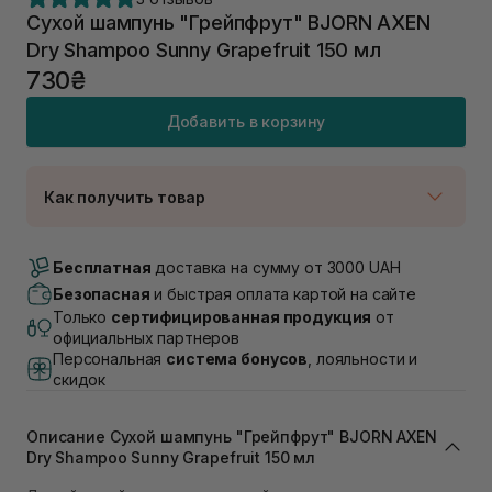
Сухой шампунь "Грейпфрут" BJORN AXEN
Dry Shampoo Sunny Grapefruit 150 мл
730₴
Добавить в корзину
Как получить товар
Доставка Новой Почтой
В наличии
Бесплатная
доставка на сумму от 3000 UAH
Самовывоз г. Луцк, Винниченка 4
Безопасная
и быстрая оплата картой на сайте
В наличии
Только
сертифицированная продукция
от
Самовывоз г. Львов, ул. Академика Подстригача,
официальных партнеров
1В (Duck's Lake)
Персональная
система бонусов
, лояльности и
В наличии
скидок
Самовывоз Львов (Ивана Франко 36)
В наличии
Описание Сухой шампунь "Грейпфрут" BJORN AXEN
Самовывоз г. Львов ул. Степана Бандеры 43
Dry Shampoo Sunny Grapefruit 150 мл
В наличии
Самовывоз Ровно