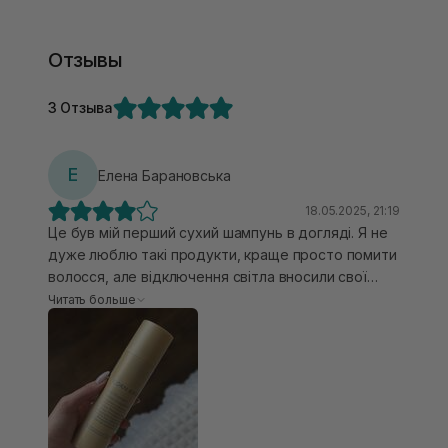
Отзывы
3 Отзыва
Е
Елена Барановська
18.05.2025, 21:19
Це був мій перший сухий шампунь в догляді. Я не
дуже люблю такі продукти, краще просто помити
волосся, але відключення світла вносили свої
корективи 😅 Я ним користувалась в дуже рідких
Читать больше
випадках, вистачило банки приблизно на 5
використань. Я не знаю, багато це чи мало, але
ось такий досвід. Робила все згідно інструкції:
нанесла на пробори, хвилину зачекала, масаж
пальцями, тоді розчісувала. Сподобалось легке
розпилення, яке було рівномірним. Не робив