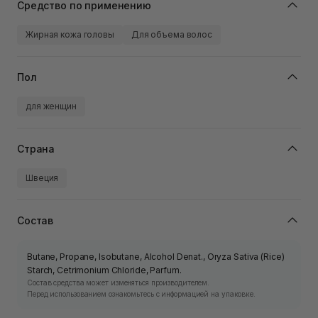
Средство по применению
Жирная кожа головы
Для объема волос
Пол
для женщин
Страна
Швеция
Состав
Butane, Propane, Isobutane, Alcohol Denat., Oryza Sativa (Rice)
Starch, Cetrimonium Chloride, Parfum.
Состав средства может изменяться производителем.
Перед использованием ознакомьтесь с информацией на упаковке.