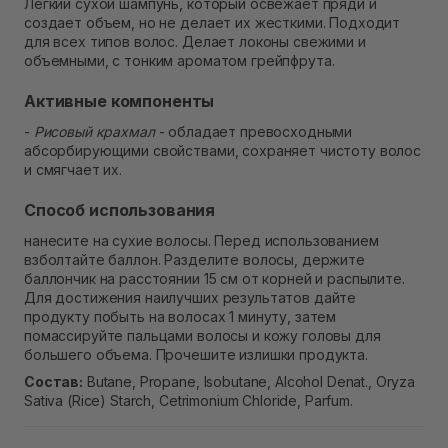
Легкий сухой шампунь, который освежает пряди и
В наличии
создает объем, но не делает их жесткими. Подходит
Самовывоз г. Ровно, ул. Кулика и Гудачека 23 (ТЦ
для всех типов волос. Делает локоны свежими и
Экватор)
объемными, с тонким ароматом грейпфрута.
В наличии
Активные компоненты
-
Рисовый крахмал
- обладает превосходными
абсорбирующими свойствами, сохраняет чистоту волос
и смягчает их.
Способ использования
нанесите на сухие волосы. Перед использованием
взболтайте баллон. Разделите волосы, держите
баллончик на расстоянии 15 см от корней и распылите.
Для достижения наилучших результатов дайте
продукту побыть на волосах 1 минуту, затем
помассируйте пальцами волосы и кожу головы для
большего объема. Прочешите излишки продукта.
Состав:
Butane, Propane, Isobutane, Alcohol Denat., Oryza
Sativa (Rice) Starch, Cetrimonium Chloride, Parfum.