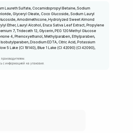
um Laureth Sulfate, Cocamidopropyl Betaine, Sodium
oride, Glyceryl Oleate, Coco Glucoside, Sodium Lauryl
 Glucoside, Amodimethicone, Hydrolyzed Sweet Almond
rylyl Ether, Lauryl Alcohol, Eruca Sativa Leaf Extract, Propylene
ernium 7, Trideceth 12, Glycerin, PEG 120 Methyl Glucose
enone 4, Phenoxyethanol, Methylparaben, Ethylparaben,
 Isobutylparaben, Disodium EDTA, Citric Acid, Potassium
low 5 Lake (CI 19140), Blue 1 Lake (CI 42090) (CI 42090),
 производителем.
ь с информацией на упаковке.