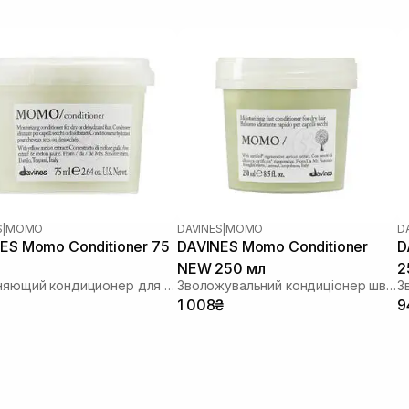
S
|
MOMO
DAVINES
|
MOMO
D
ES Momo Conditioner 75
DAVINES Momo Conditioner
D
NEW 250 мл
2
Увлажняющий кондиционер для сухих и обезвоженных волос
Зволожувальний кондиціонер швидкої дії для сухого волосся
1 008₴
9