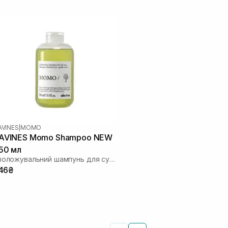
AVINES
|
MOMO
AVINES Momo Shampoo NEW
50 мл
Зволожувальний шампунь для сухого волосся
46₴