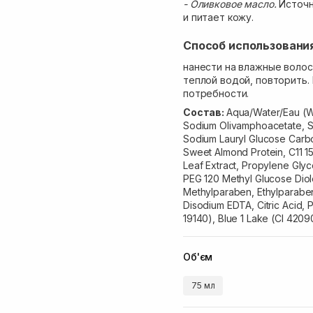
- Оливковое масло.
Источн
и питает кожу.
Способ использовани
нанести на влажные воло
теплой водой, повторить.
потребности.
Состав:
Aqua/Water/Eau (Wa
Sodium Olivamphoacetate, So
Sodium Lauryl Glucose Carb
Sweet Almond Protein, C11 15 
Leaf Extract, Propylene Glyc
PEG 120 Methyl Glucose Dio
Methylparaben, Ethylparaben
Disodium EDTA, Citric Acid, 
19140), Blue 1 Lake (CI 4209
Об'єм
75 мл