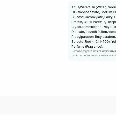
Aqua/Water/Eau (Water), Sodi
Olivamphoacetate, Sodium Chl
Glucose Carboxylate, Lauryl
Protein, C11 15 Pareth 7, Dicap
Glycol, Dimethicone, Polyquat
Dioleate, Laureth 9, Benzoph
Propylparaben, Butylparaben,
Sorbate, Red 4 (CI 14700), Yel
Perfume (Fragrance).
Состав средства может изменяться
Перед использованием ознакомьтес