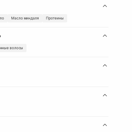
ло
Масло миндаля
Протеины
ю
нные волосы