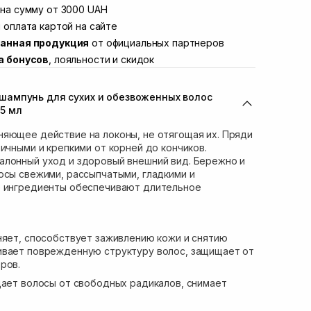
Винниченка 4
на сумму от 3000 UAH
В наличии
ул. Академика Подстригача, 1В (Duck's
 оплата картой на сайте
Нет в наличии!
анная продукция
от официальных партнеров
вана Франко 36)
В наличии
а бонусов
, лояльности и скидок
ул. Степана Бандеры 43
В наличии
В наличии
ампунь для сухих и обезвоженных волос
ул. Кулика и Гудачека 23 (ТЦ Экватор)
Нет в наличии!
5 мл
яющее действие на локоны, не отягощая их. Пряди
тичными и крепкими от корней до кончиков.
алонный уход и здоровый внешний вид. Бережно и
осы свежими, рассыпчатыми, гладкими и
е ингредиенты обеспечивают длительное
яет, способствует заживлению кожи и снятию
ивает поврежденную структуру волос, защищает от
ров.
ает волосы от свободных радикалов, снимает