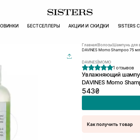
ОВИНКИ
БЕСТСЕЛЛЕРЫ
АКЦИИ И СКИДКИ
SISTERS 
Главная
Волосы
Шампунь для 
|
|
DAVINES Momo Shampoo 75 мл
DAVINES
|
MOMO
1 отзывов
Увлажняющий шампун
DAVINES Momo Sham
543₴
Как получить товар
Доставка Новой Поч