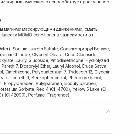
ик жирных аминокислот способствует росту волос
я
сы мягкими массирующими движениями, смыть
 Нанести MOMO сonditioner в зависимости от
ter), Sodium Laureth Sulfate, Cocamidopropyl Betaine,
dium Chloride, Glyceryl Oleate, Coco Glucoside,
oxylate, Lauryl Glucoside, Amodimethicone, Hydrolyzed
Pareth 7, Dicaprylyl Ether, Lauryl Alcohol, Eruca Sativa
ol, Dimethicone, Polyquaternium 7, Trideceth 12, Glycerin,
leate, Laureth 9, Benzophenone 4, Phenoxyethanol,
, Propylparaben, Butylparaben, Isobutylparaben,
Potassium Sorbate, Red 4 (CI 14700), Yellow 5 Lake (CI
0) (CI 42090), Perfume (Fragrance).