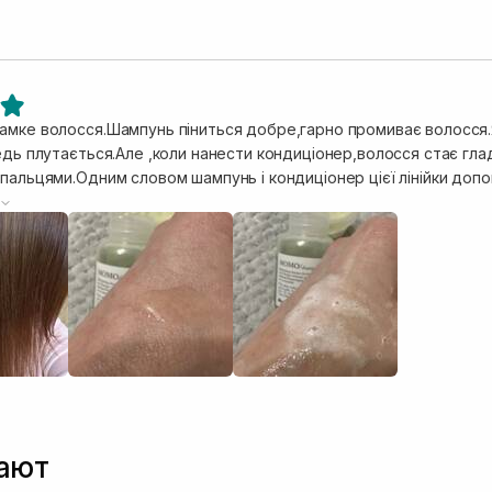
амке волосся.Шампунь піниться добре,гарно промиває волосся.
едь плутається.Але ,коли нанести кондиціонер,волосся стає гла
 пальцями.Одним словом шампунь і кондиціонер цієї лінійки до
авʼяний аромат,трохи відрізняється від аромату кондиціонера ціє
пают