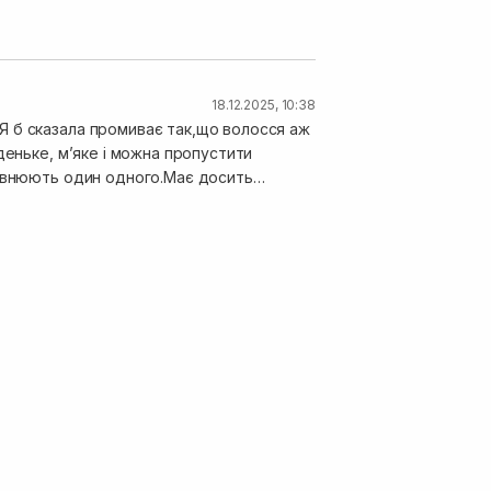
18.12.2025, 10:38
Я б сказала промиває так,що волосся аж
деньке, мʼяке і можна пропустити
повнюють один одного.Має досить
ї ж лінійки.