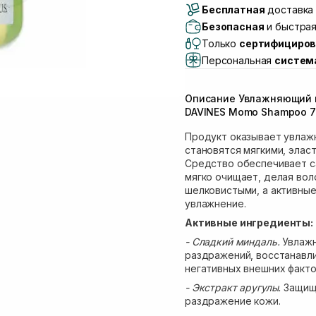
Бесплатная
Самовывоз г. Луцк, 
доставка 
Самовывоз г. Львов, 
Безопасная
и быстрая
Lake)
Только
сертифициров
Самовывоз Львов (И
Персональная
систем
Самовывоз г. Львов 
Самовывоз Ровно
Описание Увлажняющий ш
Самовывоз г. Ровно, 
DAVINES Momo Shampoo 7
Продукт оказывает увлажн
становятся мягкими, элас
Средство обеспечивает с
мягко очищает, делая вол
шелковистыми, а активны
увлажнение.
Активные ингредиенты:
- Сладкий миндаль.
Увлажн
раздражений, восстанавл
негативных внешних факто
- Экстракт аругулы.
Защищ
раздражение кожи.