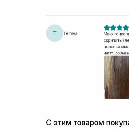
Т
Тетяна
Маю тонке л
скрипить і л
волосся між
насичений тр
Читать больше
С этим товаром поку