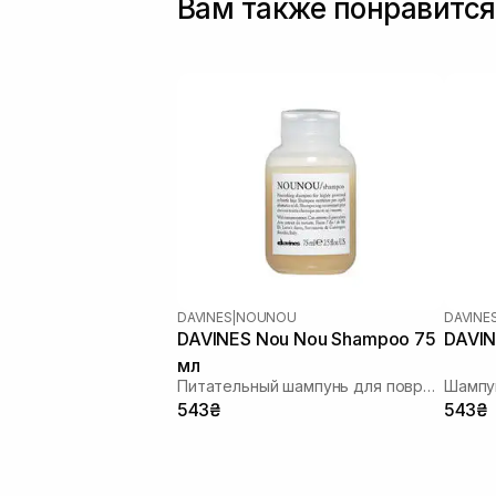
Вам также понравится
DAVINES
|
NOUNOU
DAVINE
DAVINES Nou Nou Shampoo 75
DAVIN
мл
Питательный шампунь для поврежденных волос
543₴
543₴