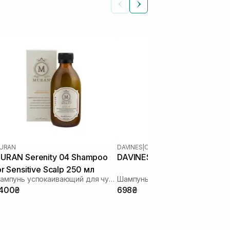
URAN
DAVINES
|
OI
URAN Serenity 04 Shampoo
DAVINES Oi Shampoo 90 мл
or Sensitive Scalp 250 мл
Шампунь успокаивающий для чувствительной кожи головы
Шампунь для смягчения волос
 400₴
698₴