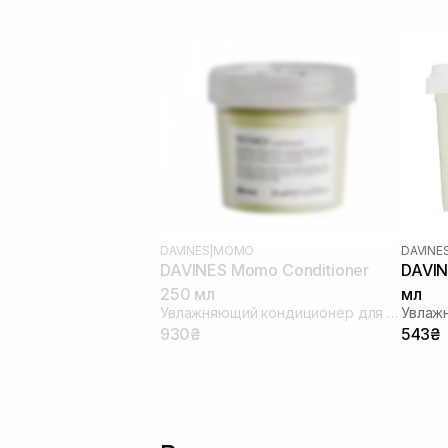
DAVINES
|
MOMO
DAVINE
DAVINES Momo Conditioner
DAVIN
250 мл
мл
Увлажняющий кондиционер для сухих и обезвоженных волос
930₴
543₴