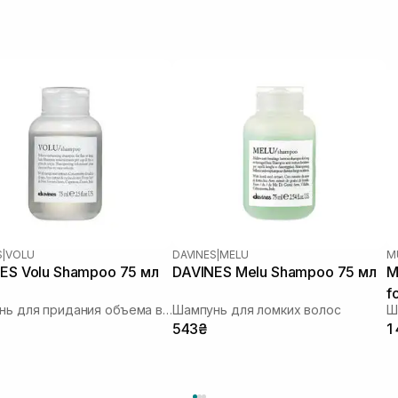
S
|
VOLU
DAVINES
|
MELU
M
ES Volu Shampoo 75 мл
DAVINES Melu Shampoo 75 мл
M
f
Шампунь для придания объема волос
Шампунь для ломких волос
543₴
1