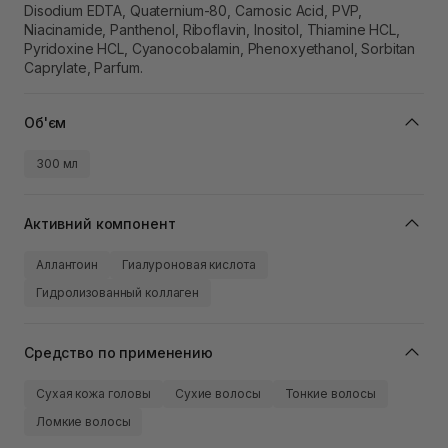
Disodium EDTA, Quaternium-80, Carnosic Acid, PVP,
Niacinamide, Panthenol, Riboflavin, Inositol, Thiamine HCL,
Pyridoxine HCL, Cyanocobalamin, Phenoxyethanol, Sorbitan
Caprylate, Parfum.
Об'єм
300 мл
Активний компонент
Аллантоин
Гиалуроновая кислота
Гидролизованный коллаген
Средство по применению
Сухая кожа головы
Сухие волосы
Тонкие волосы
Ломкие волосы