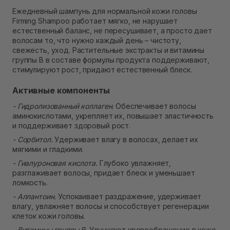
Самовывоз Ровно
Ежедневный шампунь для нормальной кожи головы
В наличии
Firming Shampoo работает мягко, не нарушает
Самовывоз г. Ровно, ул. Кулика и Гудачека 23 (ТЦ
естественный баланс, не пересушивает, а просто дает
Экватор)
волосам то, что нужно каждый день – чистоту,
В наличии
свежесть, уход. Растительные экстракты и витамины
группы B в составе формулы продукта поддерживают,
стимулируют рост, придают естественный блеск.
Активные компоненты
- Гидролизованный коллаген
. Обеспечивает волосы
аминокислотами, укрепляет их, повышает эластичность
и поддерживает здоровый рост.
- Сорбитол.
Удерживает влагу в волосах, делает их
мягкими и гладкими.
- Гиалуроновая кислота.
Глубоко увлажняет,
разглаживает волосы, придает блеск и уменьшает
ломкость.
- Аллантоин.
Успокаивает раздражение, удерживает
влагу, увлажняет волосы и способствует регенерации
клеток кожи головы.
- Витамины группы B.
Улучшают кровообращение в коже