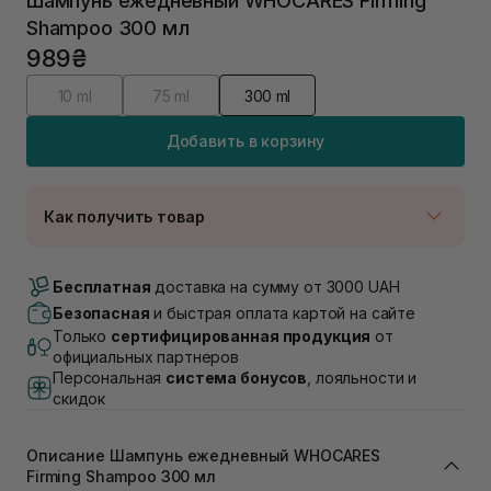
Шампунь ежедневный WHOCARES Firming
Shampoo 300 мл
989₴
10 ml
75 ml
300 ml
Добавить в корзину
Как получить товар
Доставка Новой Почтой
В наличии
Бесплатная
доставка на сумму от 3000 UAH
Самовывоз г. Луцк, Винниченка 4
Безопасная
и быстрая оплата картой на сайте
В наличии
Только
сертифицированная продукция
от
Самовывоз г. Львов, ул. Академика Подстригача,
официальных партнеров
1В (Duck's Lake)
Персональная
система бонусов
, лояльности и
В наличии
скидок
Самовывоз Львов (Ивана Франко 36)
Нет в наличии!
Описание Шампунь ежедневный WHOCARES
Самовывоз г. Львов ул. Степана Бандеры 43
Firming Shampoo 300 мл
В наличии