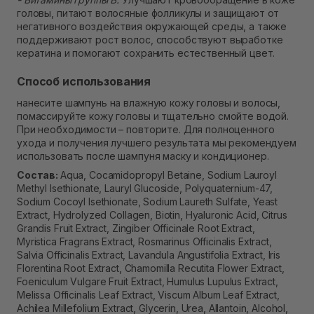
головы, питают волосяные фолликулы и защищают от
негативного воздействия окружающей среды, а также
поддерживают рост волос, способствуют выработке
кератина и помогают сохранить естественный цвет.
Способ использования
нанесите шампунь на влажную кожу головы и волосы,
помассируйте кожу головы и тщательно смойте водой.
При необходимости – повторите. Для полноценного
ухода и получения лучшего результата мы рекомендуем
использовать после шампуня маску и кондиционер.
Состав:
Aqua, Cocamidopropyl Betaine, Sodium Lauroyl
Methyl Isethionate, Lauryl Glucoside, Polyquaternium-47,
Sodium Cocoyl Isethionate, Sodium Laureth Sulfate, Yeast
Extract, Hydrolyzed Collagen, Biotin, Hyaluronic Acid, Citrus
Grandis Fruit Extract, Zingiber Officinale Root Extract,
Myristica Fragrans Extract, Rosmarinus Officinalis Extract,
Salvia Officinalis Extract, Lavandula Angustifolia Extract, Iris
Florentina Root Extract, Chamomilla Recutita Flower Extract,
Foeniculum Vulgare Fruit Extract, Humulus Lupulus Extract,
Melissa Officinalis Leaf Extract, Viscum Album Leaf Extract,
Achilea Millefolium Extract, Glycerin, Urea, Allantoin, Alcohol,