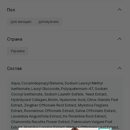
Пол
для женщин
для мужчин
Страна
Украина
Состав
Aqua, Cocamidopropyl Betaine, Sodium Lauroyl Methyl
Isethionate, Lauryl Glucoside, Polyquaternium-47, Sodium
Cocoyl Isethionate, Sodium Laureth Sulfate, Yeast Extract,
Hydrolyzed Collagen, Biotin, Hyaluronic Acid, Citrus Grandis Fruit
Extract, Zingiber Officinale Root Extract, Myristica Fragrans
Extract, Rosmarinus Officinalis Extract, Salvia Officinalis Extract,
Lavandula Angustifolia Extract, Iris Florentina Root Extract,
Chamomilla Recutita Flower Extract, Foeniculum Vulgare Fruit
Extract, Humulus Lupulus Extract, Melissa Officinalis Leaf Extract,