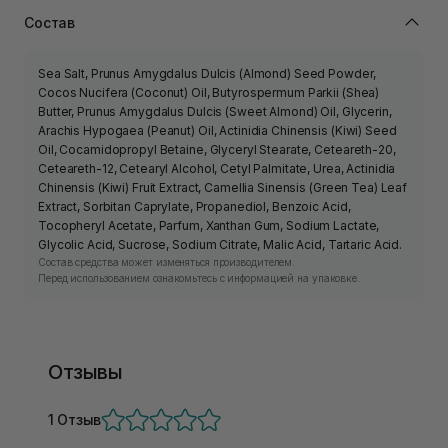
Состав
Sea Salt, Prunus Amygdalus Dulcis (Almond) Seed Powder,
Cocos Nucifera (Coconut) Oil, Butyrospermum Parkii (Shea)
Butter, Prunus Amygdalus Dulcis (Sweet Almond) Oil, Glycerin,
Arachis Hypogaea (Peanut) Oil, Actinidia Chinensis (Kiwi) Seed
Oil, Cocamidopropyl Betaine, Glyceryl Stearate, Ceteareth-20,
Ceteareth-12, Cetearyl Alcohol, Cetyl Palmitate, Urea, Actinidia
Chinensis (Kiwi) Fruit Extract, Camellia Sinensis (Green Tea) Leaf
Extract, Sorbitan Caprylate, Propanediol, Benzoic Acid,
Tocopheryl Acetate, Parfum, Xanthan Gum, Sodium Lactate,
Glycolic Acid, Sucrose, Sodium Citrate, Malic Acid, Tartaric Acid.
Состав средства может изменяться производителем.
Перед использованием ознакомьтесь с информацией на упаковке.
Отзывы
1 Отзыв