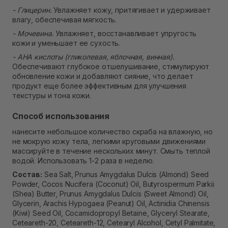
- Глицерин.
Увлажняет кожу, притягивает и удерживает
влагу, обеспечивая мягкость.
- Мочевина.
Увлажняет, восстанавливает упругость
кожи и уменьшает ее сухость.
- AHA кислоты (гликолевая, яблочная, винная).
Обеспечивают глубокое отшелушивание, стимулируют
обновление кожи и добавляют сияние, что делает
продукт еще более эффективным для улучшения
текстуры и тона кожи.
Способ использования
нанесите небольшое количество скраба на влажную, но
не мокрую кожу тела, легкими круговыми движениями
массируйте в течение нескольких минут. Смыть теплой
водой. Использовать 1-2 раза в неделю.
Состав:
Sea Salt, Prunus Amygdalus Dulcis (Almond) Seed
Powder, Cocos Nucifera (Coconut) Oil, Butyrospermum Parkii
(Shea) Butter, Prunus Amygdalus Dulcis (Sweet Almond) Oil,
Glycerin, Arachis Hypogaea (Peanut) Oil, Actinidia Chinensis
(Kiwi) Seed Oil, Cocamidopropyl Betaine, Glyceryl Stearate,
Ceteareth-20, Ceteareth-12, Cetearyl Alcohol, Cetyl Palmitate,