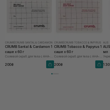
CRUMB
|
CRUMB SANTAL & CARDAMON
CRUMB
|
CRUMB TOBACCO & PAPYRUS
ALIS
CRUMB Santal & Cardamon 1
CRUMB Tobacco & Papyrus 1
ALI
саше х 60 г
саше х 60 г
мл
Солевой скраб для тела с AHA-кислотами
Солевой скраб для тела с AHA-кислотами
Укре
200₴
200₴
1 3