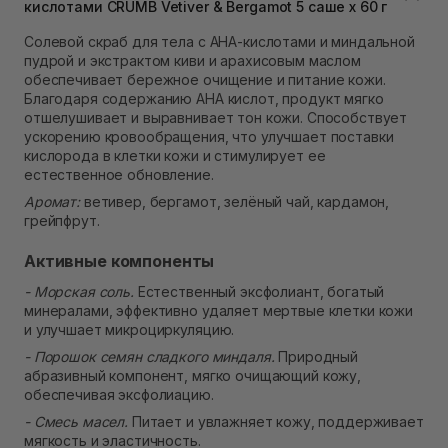
кислотами CRUMB Vetiver & Bergamot 5 саше х 60 г
В наличии
Самовывоз Ровно
Солевой скраб для тела с AHA-кислотами и миндальной
Нет в наличии!
пудрой и экстрактом киви и арахисовым маслом
Самовывоз г. Ровно, ул. Кулика и Гудачека 23 (ТЦ
обеспечивает бережное очищение и питание кожи.
Экватор)
Благодаря содержанию AHA кислот, продукт мягко
Нет в наличии!
отшелушивает и выравнивает тон кожи. Способствует
ускорению кровообращения, что улучшает поставки
кислорода в клетки кожи и стимулирует ее
естественное обновление.
Аромат:
ветивер, бергамот, зелёный чай, кардамон,
грейпфрут.
Активные компоненты
- Морская соль.
Естественный эксфолиант, богатый
минералами, эффективно удаляет мертвые клетки кожи
и улучшает микроциркуляцию.
- Порошок семян сладкого миндаля.
Природный
абразивный компонент, мягко очищающий кожу,
обеспечивая эксфолиацию.
- Смесь масел.
Питает и увлажняет кожу, поддерживает
мягкость и эластичность.