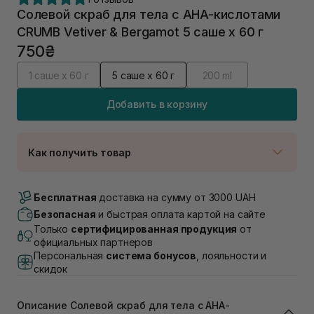
Солевой скраб для тела с AHA-кислотами
CRUMB Vetiver & Bergamot 5 саше х 60 г
750₴
1 саше х 60 г
5 саше х 60 г
200 ml
Добавить в корзину
Как получить товар
Доставка Новой Почтой
Нет в наличии!
Бесплатная
доставка на сумму от 3000 UAH
Самовывоз г. Луцк, Винниченка 4
Безопасная
и быстрая оплата картой на сайте
В наличии
Только
сертифицированная продукция
от
Самовывоз г. Львов, ул. Академика Подстригача,
официальных партнеров
1В (Duck's Lake)
Персональная
система бонусов
, лояльности и
Нет в наличии!
скидок
Самовывоз Львов (Ивана Франко 36)
В наличии
Самовывоз г. Львов ул. Степана Бандеры 43
Описание Солевой скраб для тела с AHA-