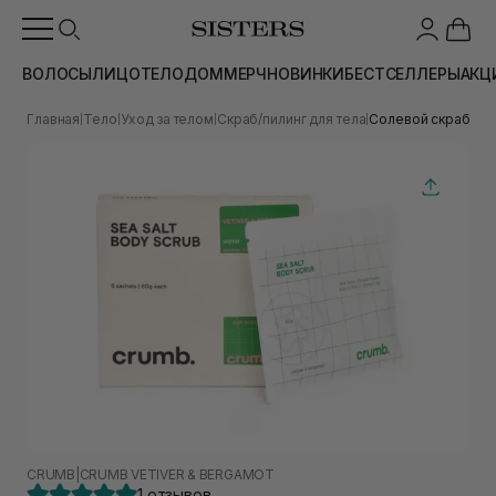
ВОЛОСЫ
ЛИЦО
ТЕЛО
ДОМ
МЕРЧ
НОВИНКИ
БЕСТСЕЛЛЕРЫ
АКЦ
Главная
Тело
Уход за телом
Скраб/пилинг для тела
Солевой скраб для
|
|
|
|
CRUMB
|
CRUMB VETIVER & BERGAMOT
1 отзывов