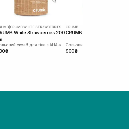
RUMB
|
CRUMB WHITE STRAWBERRIES
CRUMB
RUMB White Strawberries 200
CRUMB Floral Wood 200 мл
л
Сольовий скраб для тіла з AHA-кислотами
00₴
900₴