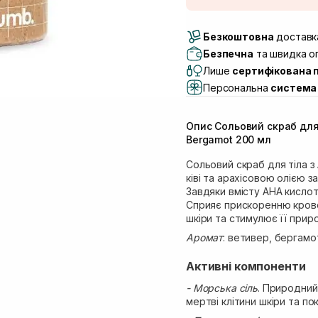
Доставка Новою По
Безкоштовна
Самовивіз м. Луцьк, 
доставка
Самовивіз м. Львів, в
Безпечна
та швидка оп
Lake)
Лише
сертифікована 
Самовивіз м. Львів, в
Персональна
система 
Самовивіз м. Львів, 
Самовивіз м. Рівне, ву
Опис Сольовий скраб для
Самовивіз м. Рівне, в
Bergamot 200 мл
Сольовий скраб для тіла з
ківі та арахісовою олією 
Завдяки вмісту AHA кислот
Сприяє прискоренню крово
шкіри та стимулює її прир
Аромат
: ветивер, бергамо
Активні компоненти
- Морська сіль
. Природний
мертві клітини шкіри та п