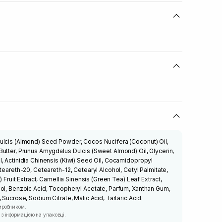
ulcis (Almond) Seed Powder, Cocos Nucifera (Coconut) Oil,
utter, Prunus Amygdalus Dulcis (Sweet Almond) Oil, Glycerin,
, Actinidia Chinensis (Kiwi) Seed Oil, Cocamidopropyl
teareth-20, Ceteareth-12, Cetearyl Alcohol, Cetyl Palmitate,
) Fruit Extract, Camellia Sinensis (Green Tea) Leaf Extract,
ol, Benzoic Acid, Tocopheryl Acetate, Parfum, Xanthan Gum,
 Sucrose, Sodium Citrate, Malic Acid, Tartaric Acid.
иробником.
з інформацією на упаковці.