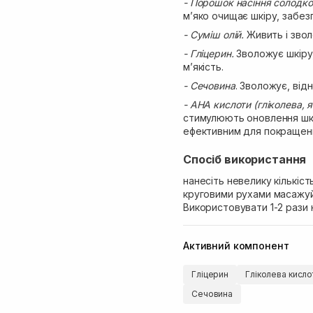
- Порошок насіння солодк
м’яко очищає шкіру, забез
- Суміш олій.
Живить і зволо
- Гліцерин.
Зволожує шкіру
м’якість.
- Сечовина
. Зволожує, від
- AHA кислоти (гліколева, 
стимулюють оновлення шкі
ефективним для покращенн
Спосіб використання
нанесіть невелику кількіст
круговими рухами масажуй
Використовувати 1-2 рази 
Активний компонент
Гліцерин
Гліколева кисло
Сечовина