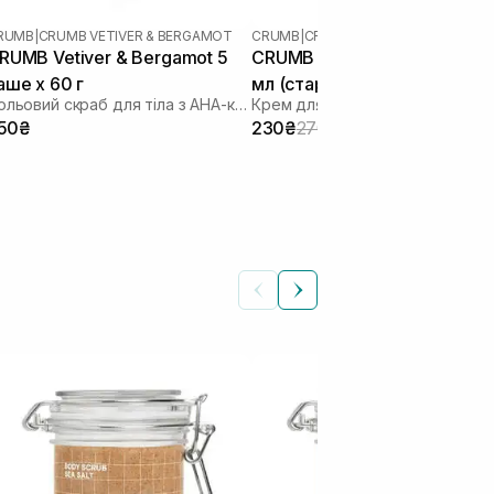
RUMB
|
CRUMB VETIVER & BERGAMOT
CRUMB
|
CRUMB VETIVER & BERGAMO
RUMB Vetiver & Bergamot 5
CRUMB Vetiver & Bergamot 
аше х 60 г
мл (старе пакування)
Сольовий скраб для тіла з AHA-кислотами
Крем для рук
50₴
230₴
270₴