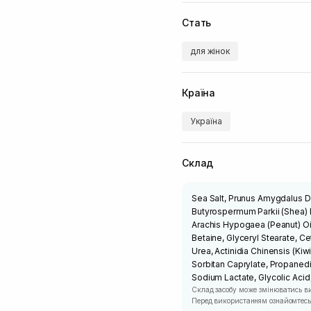
Стать
для жінок
Країна
Україна
Склад
Sea Salt, Prunus Amygdalus D
Butyrospermum Parkii (Shea) B
Arachis Hypogaea (Peanut) Oil
Betaine, Glyceryl Stearate, Ce
Urea, Actinidia Chinensis (Kiwi
Sorbitan Caprylate, Propanedi
Sodium Lactate, Glycolic Acid,
Склад засобу може змінюватись в
Перед використанням ознайомтесь 