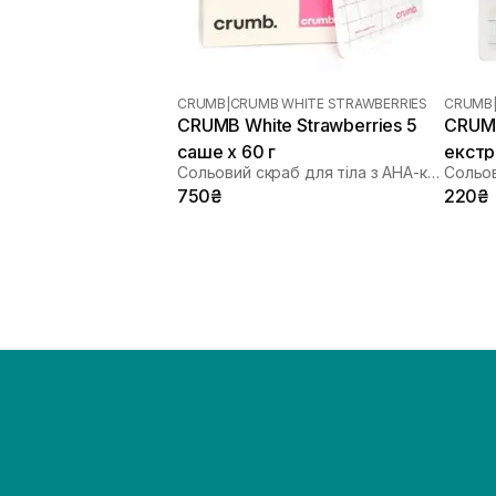
CRUMB
|
CRUMB WHITE STRAWBERRIES
CRUMB
CRUMB White Strawberries 5
CRUMB
саше х 60 г
екстр
Сольовий скраб для тіла з AHA-кислотами
Сольов
60 г
750₴
220₴