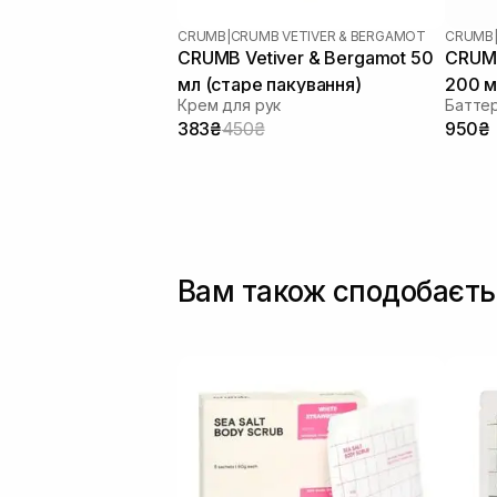
CRUMB
|
CRUMB VETIVER & BERGAMOT
CRUMB
CRUMB Vetiver & Bergamot 50
CRUMB
мл (старе пакування)
200 м
Крем для рук
383₴
450₴
950₴
Вам також сподобаєть