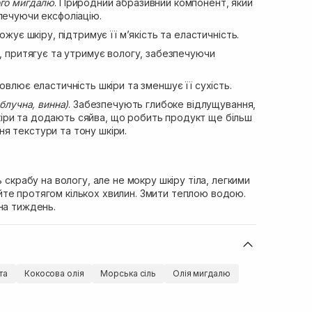
ого мигдалю
. Природний абразивний компонент, який
печуючи ексфоліацію.
жує шкіру, підтримує її м’якість та еластичність.
, притягує та утримує вологу, забезпечуючи
новлює еластичність шкіри та зменшує її сухість.
яблучна, винна)
. Забезпечують глибоке відлущування,
ри та додають сяйва, що робить продукт ще більш
я текстури та тону шкіри.
ь скрабу на вологу, але не мокру шкіру тіла, легкими
те протягом кількох хвилин. Змити теплою водою.
на тиждень.
та
Кокосова олія
Морська сіль
Олія мигдалю