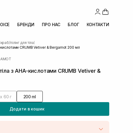
OICE
БРЕНДИ
ПРО НАС
БЛОГ
КОНТАКТИ
краб/пілінг для тіла
|
-кислотами CRUMB Vetiver & Bergamot 200 мл
RGAMOT
тіла з AHA-кислотами CRUMB Vetiver &
х 60 г
200 ml
Додати в кошик