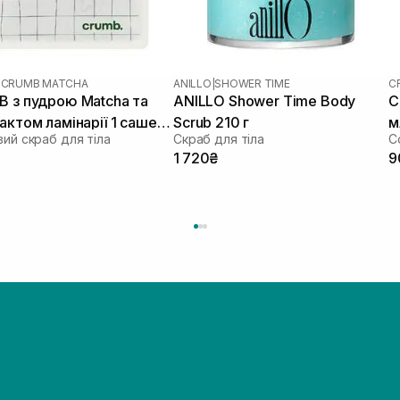
|
CRUMB MATCHA
ANILLO
|
SHOWER TIME
C
 з пудрою Matcha та
ANILLO Shower Time Body
C
актом ламінарії 1 саше х
Scrub 210 г
м
ий скраб для тіла
Скраб для тіла
1 720₴
9