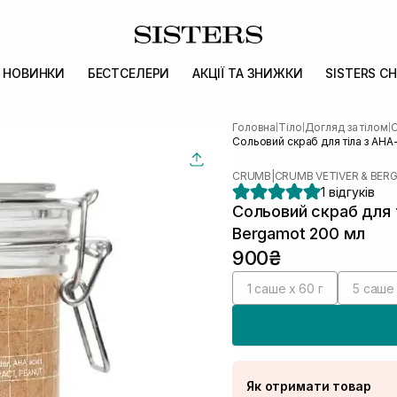
НОВИНКИ
БЕСТСЕЛЕРИ
АКЦІЇ ТА ЗНИЖКИ
SISTERS CH
Головна
Тіло
Догляд за тілом
С
|
|
|
Сольовий скраб для тіла з AHA
CRUMB
|
CRUMB VETIVER & BE
1 відгуків
Сольовий скраб для 
Bergamot 200 мл
900₴
1 саше х 60 г
5 саше 
Як отримати товар