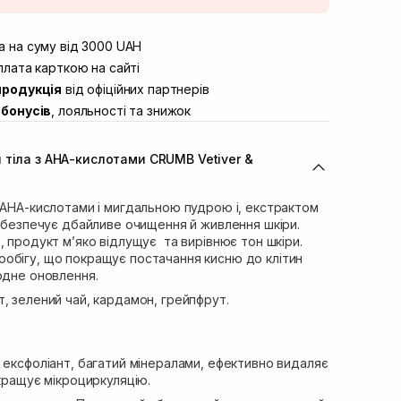
штою
В наявності
вул. Винниченка 4
 на суму від 3000 UAH
В наявності
ул. Академіка Підстригача, 1В (Duck’s
лата карткою на сайті
В наявності
продукція
від офіційних партнерів
ул. Івана Франка 36
В наявності
бонусів
, лояльності та знижок
вул. Степана Бандери 45
В наявності
л. 16-го Липня, 15
В наявності
 тіла з AHA-кислотами CRUMB Vetiver &
ул. Кулика і Гудачека 23 (ТЦ Екватор)
В наявності
 AHA-кислотами і мигдальною пудрою і, екстрактом
забезпечує дбайливе очищення й живлення шкіри.
, продукт м’яко відлущує та вирівнює тон шкіри.
обігу, що покращує постачання кисню до клітин
одне оновлення.
т, зелений чай, кардамон, грейпфрут.
 ексфоліант, багатий мінералами, ефективно видаляє
окращує мікроциркуляцію.