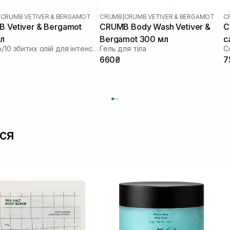
|
CRUMB VETIVER & BERGAMOT
CRUMB
|
CRUMB VETIVER & BERGAMOT
C
 Vetiver & Bergamot
CRUMB Body Wash Vetiver &
C
л
Bergamot 300 мл
с
Баттер/10 збитих олій для інтенсивного живлення шкіри
Гель для тіла
660₴
7
ся