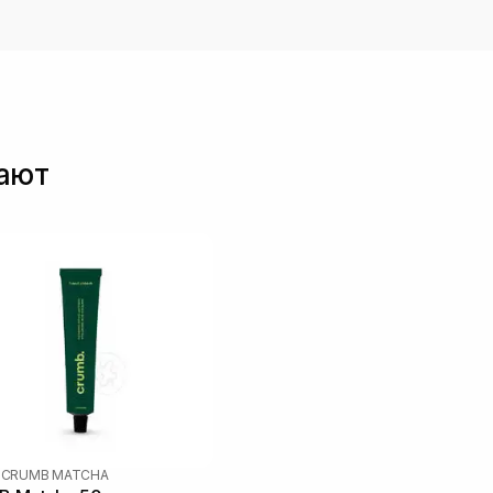
пают
|
CRUMB MATCHA