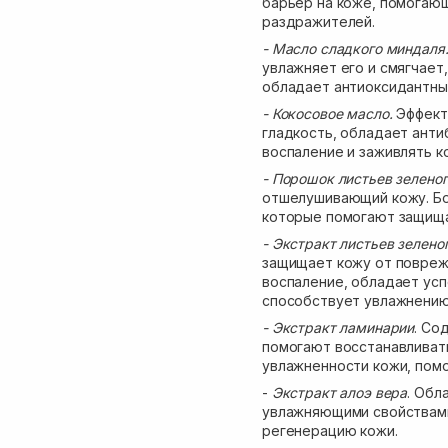
барьер на коже, помогаю
раздражителей.
- Масло сладкого миндаля
увлажняет его и смягчает,
обладает антиоксидантны
- Кокосовое масло.
Эффект
гладкость, обладает ант
воспаление и заживлять к
- Порошок листьев зеленог
отшелушивающий кожу. Бо
которые помогают защища
- Экстракт листьев зелено
защищает кожу от повреж
воспаление, обладает ус
способствует увлажнению
- Экстракт ламинарии
. Со
помогают восстанавливат
увлажненности кожи, помо
-
Экстракт алоэ вера
. Обл
увлажняющими свойствами
регенерацию кожи.