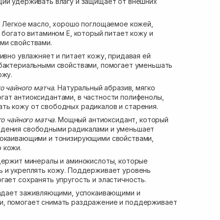
щий удерживать влагу и защищает от внешних
.
Легкое масло, хорошо поглощаемое кожей,
 богато витамином E, который питает кожу и
ми свойствами.
ивно увлажняет и питает кожу, придавая ей
ибактериальными свойствами, помогает уменьшать
ожу.
о чайного матча.
Натуральный абразив, мягко
гат антиоксидантами, в частности полифенолы,
ть кожу от свободных радикалов и старения.
го чайного матча
. Мощный антиоксидант, который
дения свободными радикалами и уменьшает
покаивающими и тонизирующими свойствами,
 кожи.
держит минералы и аминокислоты, которые
ь и укреплять кожу. Поддерживает уровень
гает сохранять упругость и эластичность.
адает заживляющими, успокаивающими и
, помогает снимать раздражение и поддерживает