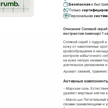
Самовывоз г. Львов, 
Безопасная
и быстрая
Lake)
Только
сертифициров
Самовывоз Львов (И
Персональная
систем
Самовывоз г. Львов 
Самовывоз Ровно
Описание Солевой скраб
Самовывоз г. Ровно, 
екстрактом ламінарії 1 са
Соляной скраб с пудрой и
кожу от накопленных орог
кровообращение и насыще
контроле избыточного себ
на коже легкую незаметн
длительное увлажнение и 
Аромат:
свежий, травянис
Активные компонент
- Морская соль.
Естествен
удаляет мертвые клетки к
- Масло ши.
Питательный ко
своими заживляющими и у