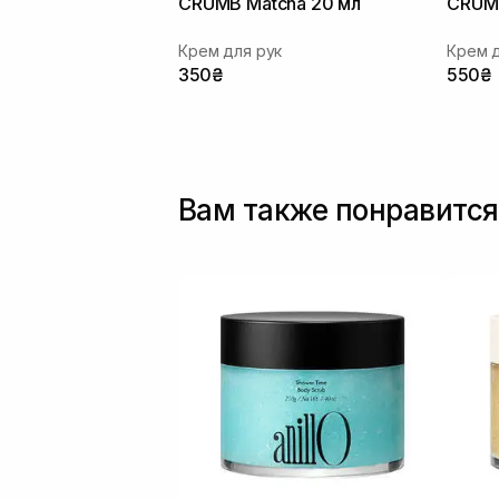
CRUMB Matcha 20 мл
CRUMB
Крем для рук
Крем д
350₴
550₴
Вам также понравится