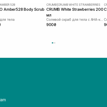
AMBER 528
CRUMB
|
CRUMB WHITE STRAWBERRIES
C
O Amber528 Body Scrub
CRUMB White Strawberries 200
C
мл
для тела
Солевой скраб для тела с AHA-кислотами
₴
900₴
9
ram