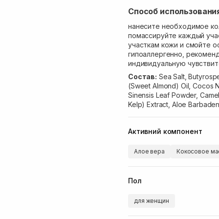
Способ использовани
нанесите необходимое ко
помассируйте каждый уча
участкам кожи и смойте о
гипоаллергенно, рекоменд
индивидуальную чувствит
Состав:
Sea Salt, Butyrosp
(Sweet Almond) Oil, Cocos N
Sinensis Leaf Powder, Camelli
Kelp) Extract, Aloe Barbaden
Активний компонент
Алое вера
Кокосовое ма
Пол
для женщин