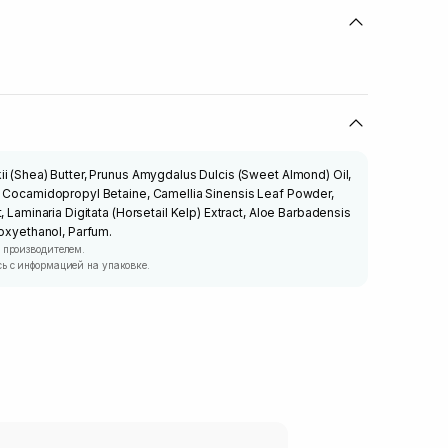
i (Shea) Butter, Prunus Amygdalus Dulcis (Sweet Almond) Oil,
, Cocamidopropyl Betaine, Camellia Sinensis Leaf Powder,
, Laminaria Digitata (Horsetail Kelp) Extract, Aloe Barbadensis
noxyethanol, Parfum.
 производителем.
ь с информацией на упаковке.