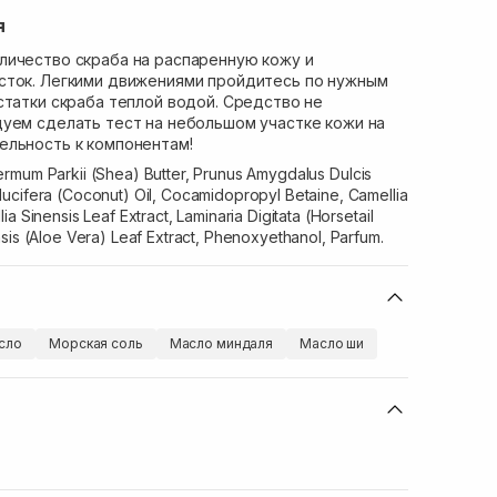
я
личество скраба на распаренную кожу и
сток. Легкими движениями пройдитесь по нужным
статки скраба теплой водой. Средство не
уем сделать тест на небольшом участке кожи на
ельность к компонентам!
ermum Parkii (Shea) Butter, Prunus Amygdalus Dulcis
ucifera (Coconut) Oil, Cocamidopropyl Betaine, Camellia
a Sinensis Leaf Extract, Laminaria Digitata (Horsetail
sis (Aloe Vera) Leaf Extract, Phenoxyethanol, Parfum.
сло
Морская соль
Масло миндаля
Масло ши