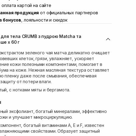
ул. Академика Подстригача, 1В (Duck's
 оплата картой на сайте
Нет в наличии!
анная продукция
от официальных партнеров
вана Франко 36)
В наличии
а бонусов
, лояльности и скидок
ул. Степана Бандеры 43
В наличии
В наличии
 для тела CRUMB з пудрою Matcha та
ул. Кулика и Гудачека 23 (ТЦ Экватор)
Нет в наличии!
ше х 60 г
 экстрактом зеленого чая матча деликатно очищает
овевших клеток, грязи, увлажняет, ускоряет
ние кожи полезными компонентами, помогает в
ума на коже. Нежная масляная текстура оставляет
ую пленку даже после смывания, обеспечивая
защиту от потери влаги.
тый, с нотками мяты и бергамота.
ы
ный эксфолиант, богатый минералами, эффективно
ожи и улучшает микроциркуляцию.
мпонент, богатый витаминами A, E и F, известен
влажняющими свойствами. Образует защитный