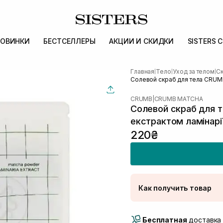
ОВИНКИ
БЕСТСЕЛЛЕРЫ
АКЦИИ И СКИДКИ
SISTERS 
Главная
Тело
Уход за телом
Ск
|
|
|
Солевой скраб для тела CRUMB 
CRUMB
|
CRUMB MATCHA
Солевой скраб для 
екстрактом ламінарії
220₴
Как получить товар
Доставка Новой Поч
Бесплатная
Самовывоз г. Луцк, 
доставка 