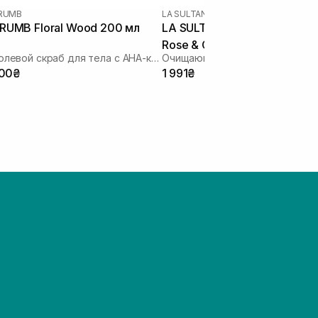
RUMB
LA SULTANE DE SABA
RUMB Floral Wood 200 мл
LA SULTANE DE SABA Rasso
Rose & Geranium 300 мл
Солевой скраб для тела с AHA-кислотами
Очищающее средство Рассул
00₴
1 991₴