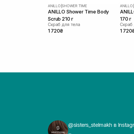
ANILLO
|
SHOWER TIME
ANILLO
|
ANILLO Shower Time Body
ANILL
Scrub 210 г
170 г
Скраб для тела
Скраб 
1 720₴
1 720
@sisters_stelmakh в Instag