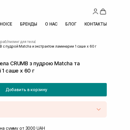
CHOICE
БРЕНДЫ
О НАС
БЛОГ
КОНТАКТЫ
раб/пилинг для тела
|
с пудрой Matcha и экстрактом ламинарии 1 саше х 60 г
тела CRUMB з пудрою Matcha та
 1 саше х 60 г
Добавить в корзину
той
В наличии
Винниченка 4
на сумму от 3000 UAH
В наличии