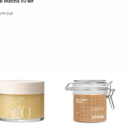
 Matcha 50 мл
ля рук