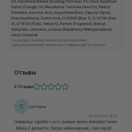
Oil, Oenothera Biennis (Evening Primrose) Oil, Citrus Aurantium
Dulcis (Orange) Oil, Macadamia Ternifolia Seed Oil, Retinyl
Palmitate, Ascorbic Acid, Aqua (Water/Eau), Caprylyl Glycol,
Phenoxyethanol, Sorbic Acid, CI 42090 (Blue 1), CI 14700 (Red
4), CI 19140 (FD&C Yellow 5), Parfum (Fragrance), Benzyl
Salicylate, Limonene, Linalool, Butylphenyl Methylpropional,
Hexyl Cinnamal
Состав средства может изменяться производителем.
Перед использованием ознакомьтесь с информацией на упаковке.
Отзывы
2 Отзыва
С
світлана
23.01.2024, 16:27
Найкращі скраби з усіх раніше мною використаних
. Мала 2 аромати. Запах неймовірний, сам скраб