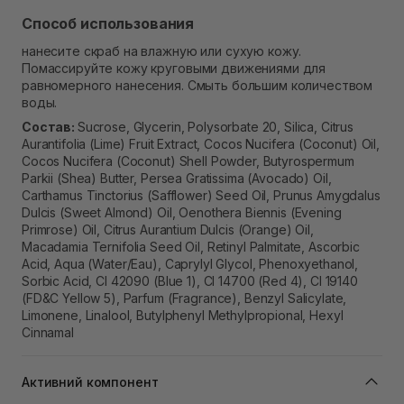
Способ использования
нанесите скраб на влажную или сухую кожу.
Помассируйте кожу круговыми движениями для
равномерного нанесения. Смыть большим количеством
воды.
Состав:
Sucrose, Glycerin, Polysorbate 20, Silica, Citrus
Aurantifolia (Lime) Fruit Extract, Cocos Nucifera (Coconut) Oil,
Cocos Nucifera (Coconut) Shell Powder, Butyrospermum
Parkii (Shea) Butter, Persea Gratissima (Avocado) Oil,
Carthamus Tinctorius (Safflower) Seed Oil, Prunus Amygdalus
Dulcis (Sweet Almond) Oil, Oenothera Biennis (Evening
Primrose) Oil, Citrus Aurantium Dulcis (Orange) Oil,
Macadamia Ternifolia Seed Oil, Retinyl Palmitate, Ascorbic
Acid, Aqua (Water/Eau), Caprylyl Glycol, Phenoxyethanol,
Sorbic Acid, CI 42090 (Blue 1), CI 14700 (Red 4), CI 19140
(FD&C Yellow 5), Parfum (Fragrance), Benzyl Salicylate,
Limonene, Linalool, Butylphenyl Methylpropional, Hexyl
Cinnamal
Активний компонент