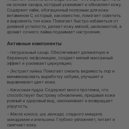
В наличии
на основе сахара, который ухаживает и обновляет кожу.
Самовывоз г. Ровно, ул. Кулика и Гудачека 23 (ТЦ
Содержит лайм, обогащенный полезным для кожи
Экватор)
витамином С, который, как известно, помогает осветить
В наличии
и выровнять тон кожи. Помогает быстро избавиться от
дневной усталости, делает кожу мягкой, шелковистой, а
аромат сочного лайма поднимает настроение.
Активные компоненты
- Натуральный сахар.
Обеспечивает деликатную и
бережную эксфолиацию, создает мягкий массажный
эффект и усиливает циркуляцию;
- Экстракт лайма.
Помогает снизить видимость пор и
минимизировать выработку себума, улучшает и
выравнивает цвет кожи;
- Кокосовая пудра.
Содержит много протеина, что
способствует быстрому обновлению, придавая коже
ровный и здоровый вид, омолаживает и возвращает
упругость;
- Масла кокоса, ши, авокадо, сладкого миндаля,
макадамии и апельсина.
Глубоко увлажняет, питает и
смягчает кожу.