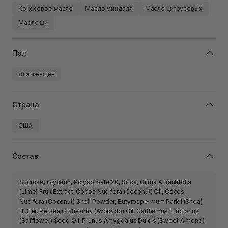
Кокосовое масло
Масло миндаля
Масло цитрусовых
Масло ши
Пол
для женщин
Страна
США
Состав
Sucrose, Glycerin, Polysorbate 20, Silica, Citrus Aurantifolia
(Lime) Fruit Extract, Cocos Nucifera (Coconut) Oil, Cocos
Nucifera (Coconut) Shell Powder, Butyrospermum Parkii (Shea)
Butter, Persea Gratissima (Avocado) Oil, Carthamus Tinctorius
(Safflower) Seed Oil, Prunus Amygdalus Dulcis (Sweet Almond)