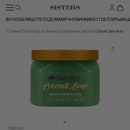
ВОЛОСЫ
ЛИЦО
ТЕЛО
ДОМ
МЕРЧ
НОВИНКИ
БЕСТСЕЛЛЕРЫ
АКЦ
Главная
Тело
Уход за телом
Скраб/пилинг для тела
Cкраб для тела с л
|
|
|
|
TREE HUT