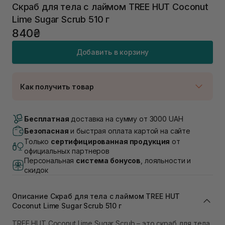
Cкраб для тела с лаймом TREE HUT Coconut
Lime Sugar Scrub 510 г
840₴
Добавить в корзину
Как получить товар
Доставка Новой Почтой
В наличии
Бесплатная
доставка на сумму от 3000 UAH
Самовывоз г. Луцк, Винниченка 4
Безопасная
и быстрая оплата картой на сайте
В наличии
Только
сертифицированная продукция
от
Самовывоз г. Львов, ул. Академика Подстригача,
официальных партнеров
1В (Duck's Lake)
Персональная
система бонусов
, лояльности и
В наличии
скидок
Самовывоз Львов (Ивана Франко 36)
В наличии
Описание Cкраб для тела с лаймом TREE HUT
Самовывоз г. Львов ул. Степана Бандеры 43
Coconut Lime Sugar Scrub 510 г
В наличии
Самовывоз Ровно
TREE HUT Coconut Lime Sugar Scrub – это скраб для тела