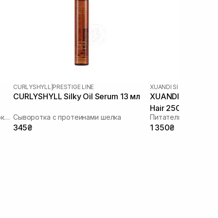
CURLYSHYLL
|
PRESTIGE LINE
XUANDI SI
CURLYSHYLL Silky Oil Serum 13 мл
XUANDI SI Nourish
Hair 250 мл
Питательная эссенция для волос с экстрактом черного чая
Сыворотка с протеинами шелка
Питательная эссенц
345₴
1 350₴