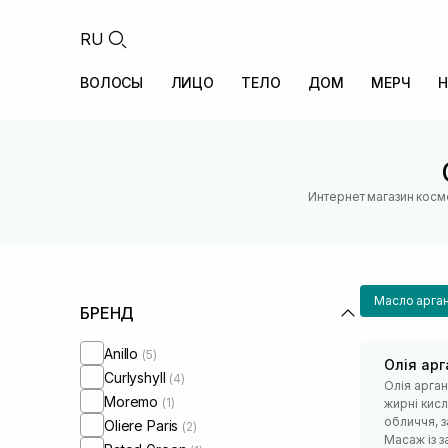
RU
ВОЛОСЫ
ЛИЦО
ТЕЛО
ДОМ
МЕРЧ
Н
Интернет магазин косм
Масло арга
БРЕНД
Anillo
(5)
Олія арг
Curlyshyll
(4)
Олія арга
Moremo
(1)
жирні кисл
обличчя, з
Oliere Paris
(2)
Масаж із з