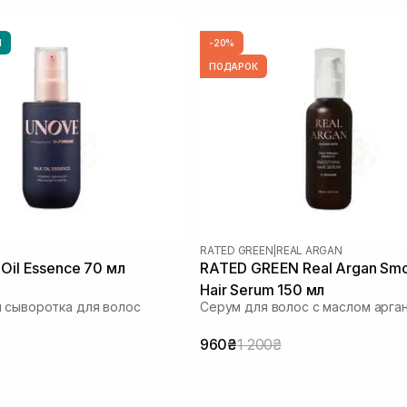
Ы
-20%
ПОДАРОК
RATED GREEN
|
REAL ARGAN
 Oil Essence 70 мл
RATED GREEN Real Argan Smo
Hair Serum 150 мл
 сыворотка для волос
Серум для волос с маслом арга
960₴
1 200₴