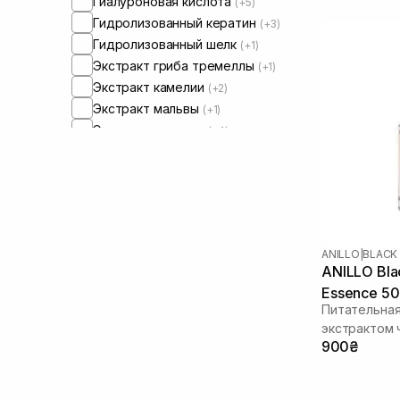
Гиалуроновая кислота
(+5)
Гидролизованный кератин
(+3)
Гидролизованный шелк
(+1)
Экстракт гриба тремеллы
(+1)
Экстракт камелии
(+2)
Экстракт мальвы
(+1)
Экстракт моринги
(+4)
Экстракт мяты
(+2)
Экстракт ромашки
(+2)
Экстракт розы
(+2)
Экстракт можжевельника
(+1)
Зеленый чай
(+2)
ANILLO
|
BLACK
Какао
(+1)
ANILLO Blac
Керамиды
(+1)
Essence 50
Кокосовое масло
(+1)
Питательная
Кофеин
(+1)
экстрактом 
Ксилитол
900₴
(+1)
Липиды
(+1)
Молочная кислота
(+1)