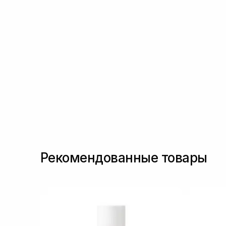
Протеины
(+4)
Протеины пшеницы
(+1)
Протеины шелка
(+3)
Розмарин
(+2)
Сквалан
(+1)
Токоферол
(+5)
Чайное дерево
(+4)
Рекомендованные товары