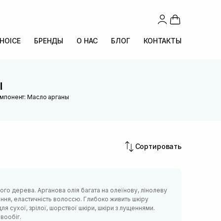
CHOICE
БРЕНДЫ
О НАС
БЛОГ
КОНТАКТЫ
ы
омпонент: Масло арганы
Сортировать
го дерева. Арганова олія багата на олеїнову, лінолеву
нення, еластичність волоссю. Глибоко живить шкіру
ля сухої, зрілої, шорствої шкіри, шкіри з лущеннями.
вообіг.