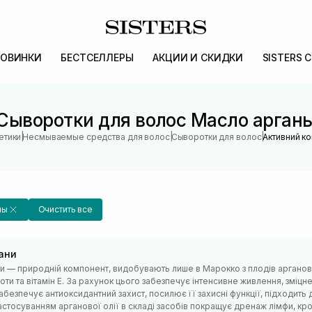
ОВИНКИ
БЕСТСЕЛЛЕРЫ
АКЦИИ И СКИДКИ
SISTERS 
Сыворотки для волос Масло арган
|
|
|
етики
Несмываемые средства для волос
Сыворотки для волос
Активний к
ны
Очистить все
ани
ни — природній компонент, видобувають лише в Марокко з плодів арганово
оти та вітамін Е. За рахунок цього забезпечує інтенсивне живлення, зміц
абезпечує антиоксидантний захист, посилює її захисні функції, підходить д
астосуванням арганової олії в складі засобів покращує дренаж лімфи, кро