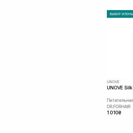
Оливковое масло
(+6)
Масло авокадо
(+2)
ВЫБОР ИЛОН
Масло арганы
Масло бабасу
(+2)
Масло ореха
(+1)
Масло жожоба
(+9)
Масло камелии
(+11)
Масло лаванды
(+1)
Масло макадамии
(+6)
Масло марулы
(+1)
Масло миндаля
(+2)
Облепиховое масло
(+2)
UNOVE
UNOVE Silk
Масло сои
(+1)
Масло подсолнечника
(+4)
Питательная
Масло цитрусовых
(+4)
DR.FORHAIR
Масло ши
(+1)
1 010₴
Пантенол
(+2)
Пептиды
(+3)
Прополис
(+3)