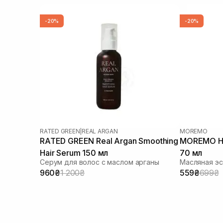
-20%
-20%
RATED GREEN
|
REAL ARGAN
MOREMO
RATED GREEN Real Argan Smoothing
MOREMO Hair
Hair Serum 150 мл
70 мл
Серум для волос с маслом арганы
Масляная эс
960₴
1 200₴
559₴
699₴