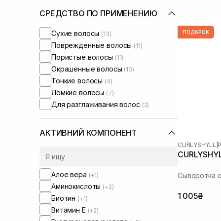
СРЕДСТВО ПО ПРИМЕНЕНИЮ
Сухие волосы
ПОДАРОК
(13)
Поврежденные волосы
(11)
Пористые волосы
(11)
Окрашенные волосы
(10)
Тонкие волосы
(4)
Ломкие волосы
(7)
Для разглаживания волос
(2)
АКТИВНИЙ КОМПОНЕНТ
CURLYSHYLL
|
P
CURLYSHYLL
Алое вера
(+1)
Сыворотка с
Аминокислоты
(+2)
1 005₴
Биотин
(+1)
Витамин Е
(+2)