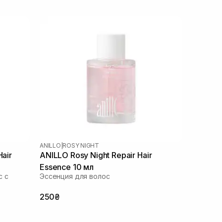
ANILLO
|
ROSY NIGHT
Hair
ANILLO Rosy Night Repair Hair
Essence 10 мл
с с
Эссенция для волос
250₴