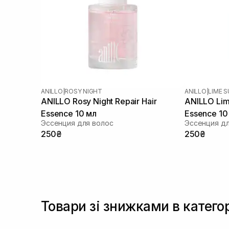
ANILLO
|
ROSY NIGHT
ANILLO
|
LIME 
ANILLO Rosy Night Repair Hair
ANILLO Lim
Essence 10 мл
Essence 10
Эссенция для волос
Эссенция дл
250₴
250₴
Товари зі знижками в катего