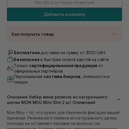
Mini Slim 2 шт Ніжно-блакитний
Добавить в корзину
Как получить товар
Доставка Новой Почтой
В наличии
Бесплатная
доставка на сумму от 3000 UAH
Самовывоз г. Луцк, Винниченка 4
Безопасная
и быстрая оплата картой на сайте
В наличии
Только
сертифицированная продукция
от
Самовывоз г. Львов, ул. Академика Подстригача,
официальных партнеров
1В (Duck's Lake)
Персональная
система бонусов
, лояльности и
Нет в наличии!
скидок
Самовывоз Львов (Ивана Франко 36)
В наличии
Описание Набор мини резинок из натурального
Самовывоз г. Львов ул. Степана Бандеры 43
шелка MON MOU Mini Slim 2 шт Оливковий
В наличии
Самовывоз Ровно
Mon Mou – то, что нужно для бережной фиксации вашей
В наличии
прически. Резинка изготовлена из натурального шелка,
Самовывоз г. Ровно, ул. Кулика и Гудачека 23 (ТЦ
поэтому не оставляет изломов на волосах, не
Экватор)
травмирует их. А также стильно смотрится на локонах